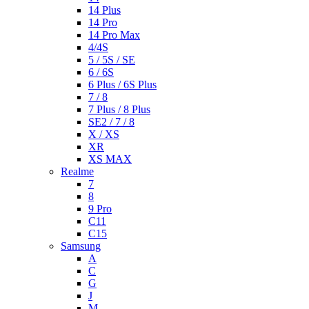
14 Plus
14 Pro
14 Pro Max
4/4S
5 / 5S / SE
6 / 6S
6 Plus / 6S Plus
7 / 8
7 Plus / 8 Plus
SE2 / 7 / 8
X / XS
XR
XS MAX
Realme
7
8
9 Pro
C11
C15
Samsung
A
C
G
J
M