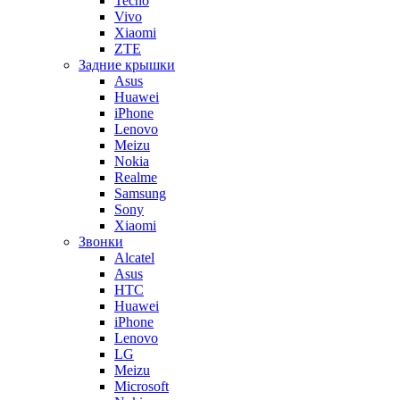
Tecno
Vivo
Xiaomi
ZTE
Задние крышки
Asus
Huawei
iPhone
Lenovo
Meizu
Nokia
Realme
Samsung
Sony
Xiaomi
Звонки
Alcatel
Asus
HTC
Huawei
iPhone
Lenovo
LG
Meizu
Microsoft