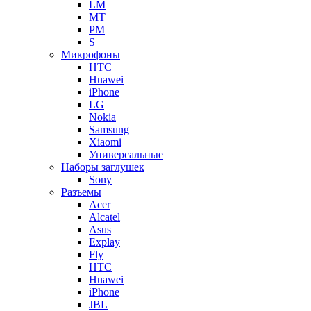
LM
MT
PM
S
Микрофоны
HTC
Huawei
iPhone
LG
Nokia
Samsung
Xiaomi
Универсальные
Наборы заглушек
Sony
Разъемы
Acer
Alcatel
Asus
Explay
Fly
HTC
Huawei
iPhone
JBL