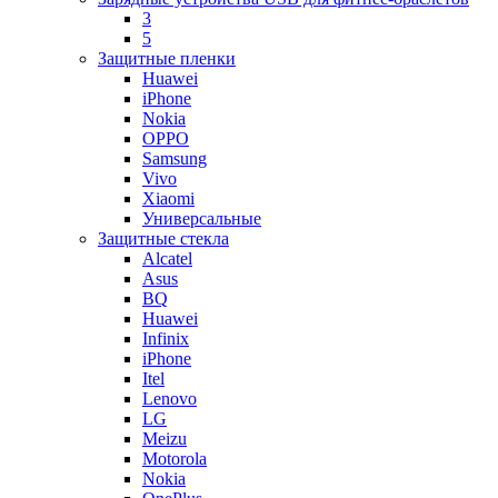
3
5
Защитные пленки
Huawei
iPhone
Nokia
OPPO
Samsung
Vivo
Xiaomi
Универсальные
Защитные стекла
Alcatel
Asus
BQ
Huawei
Infinix
iPhone
Itel
Lenovo
LG
Meizu
Motorola
Nokia