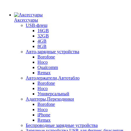
Аксессуары
USB-флеш
16GB
32GB
4GB
8GB
Авто-зарядные устройства
Borofone
Hoco
Qualcomm
Remax
Автодержатели,Автотабло
Borofone
Hoco
Универсальный
Адаптеры,Переходники
Borofone
Hoco
iPhone
Remax
Беспроводные зарядные устройства
Зарядные устройства USB для фитнес-браслетов