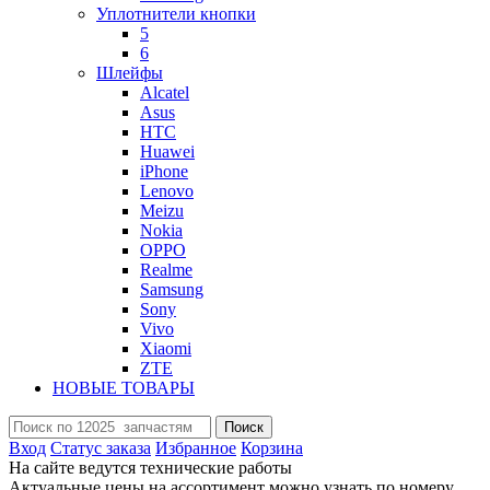
Уплотнители кнопки
5
6
Шлейфы
Alcatel
Asus
HTC
Huawei
iPhone
Lenovo
Meizu
Nokia
OPPO
Realme
Samsung
Sony
Vivo
Xiaomi
ZTE
НОВЫЕ ТОВАРЫ
Поиск
Вход
Статус заказа
Избранное
Корзина
На сайте ведутся технические работы
Актуальные цены на ассортимент можно узнать по номеру