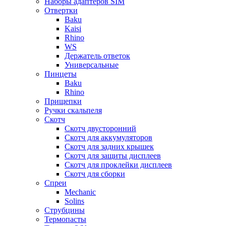
Наборы адаптеров SIM
Отвертки
Baku
Kaisi
Rhino
WS
Держатель ответок
Универсальные
Пинцеты
Baku
Rhino
Прищепки
Ручки скальпеля
Скотч
Скотч двусторонний
Скотч для аккумуляторов
Скотч для задних крышек
Скотч для защиты дисплеев
Скотч для проклейки дисплеев
Скотч для сборки
Спреи
Mechanic
Solins
Струбцины
Термопасты