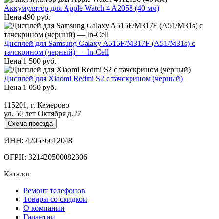
Аккумулятор для Apple Watch 4 A2058 (40 мм)
Цена
490
руб.
Дисплей для Samsung Galaxy A515F/M317F (A51/M31s) с
тачскрином (черный) — In-Cell
Цена
1 500
руб.
Дисплей для Xiaomi Redmi S2 с тачскрином (черный)
Цена
1 050
руб.
115201, г. Кемерово
ул. 50 лет Октября д.27
Схема проезда
ИНН: 420536612048
ОГРН: 321420500082306
Каталог
Ремонт телефонов
Товары со скидкой
О компании
Гарантии