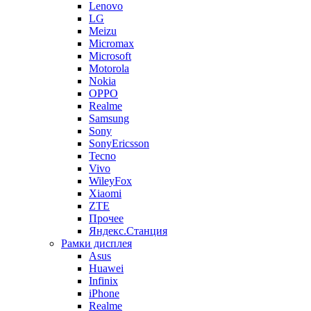
Lenovo
LG
Meizu
Micromax
Microsoft
Motorola
Nokia
OPPO
Realme
Samsung
Sony
SonyEricsson
Tecno
Vivo
WileyFox
Xiaomi
ZTE
Прочее
Яндекс.Станция
Рамки дисплея
Asus
Huawei
Infinix
iPhone
Realme