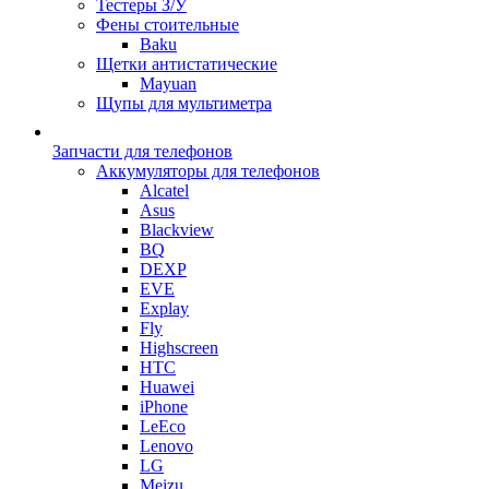
Тестеры З/У
Фены стоительные
Baku
Щетки антистатические
Mayuan
Щупы для мультиметра
Запчасти для телефонов
Аккумуляторы для телефонов
Alcatel
Asus
Blackview
BQ
DEXP
EVE
Explay
Fly
Highscreen
HTC
Huawei
iPhone
LeEco
Lenovo
LG
Meizu