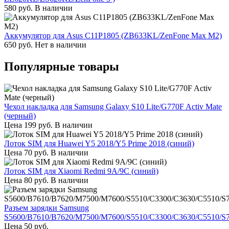
580
руб.
В наличии
Аккумулятор для Asus C11P1805 (ZB633KL/ZenFone Max M2)
650
руб.
Нет в наличии
Популярные товары
Чехол накладка для Samsung Galaxy S10 Lite/G770F Activ Mate
(черный)
Цена
199
руб.
В наличии
Лоток SIM для Huawei Y5 2018/Y5 Prime 2018 (синий)
Цена
70
руб.
В наличии
Лоток SIM для Xiaomi Redmi 9A/9C (синий)
Цена
80
руб.
В наличии
Разъем зарядки Samsung
S5600/B7610/B7620/M7500/M7600/S5510/C3300/C3630/C5510/S
Цена
50
руб.