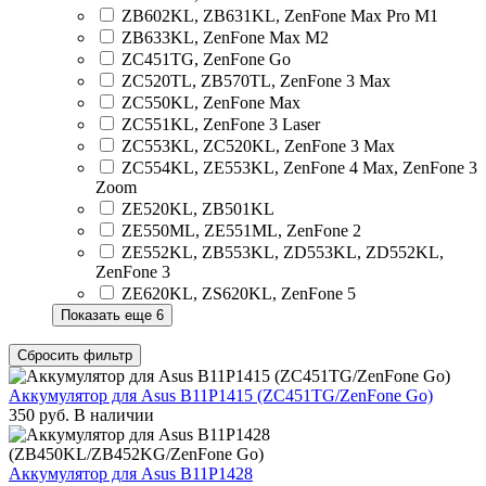
ZB602KL, ZB631KL, ZenFone Max Pro M1
ZB633KL, ZenFone Max M2
ZC451TG, ZenFone Go
ZC520TL, ZB570TL, ZenFone 3 Max
ZC550KL, ZenFone Max
ZC551KL, ZenFone 3 Laser
ZC553KL, ZC520KL, ZenFone 3 Max
ZC554KL, ZE553KL, ZenFone 4 Max, ZenFone 3
Zoom
ZE520KL, ZB501KL
ZE550ML, ZE551ML, ZenFone 2
ZE552KL, ZB553KL, ZD553KL, ZD552KL,
ZenFone 3
ZE620KL, ZS620KL, ZenFone 5
Показать еще 6
Сбросить фильтр
Аккумулятор для Asus B11P1415 (ZC451TG/ZenFone Go)
350
руб.
В наличии
Аккумулятор для Asus B11P1428