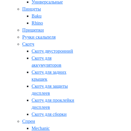
Универсальные
Пинцеты
Baku
Rhino
Прищепки
Ручки скальпеля
Скотч
Скотч двусторонний
Скотч для
аккумуляторов
Скотч для задних
крышек
Скотч для защиты
дисплеев
Скотч для проклейки
дисплеев
Скотч для сборки
Спреи
Mechanic