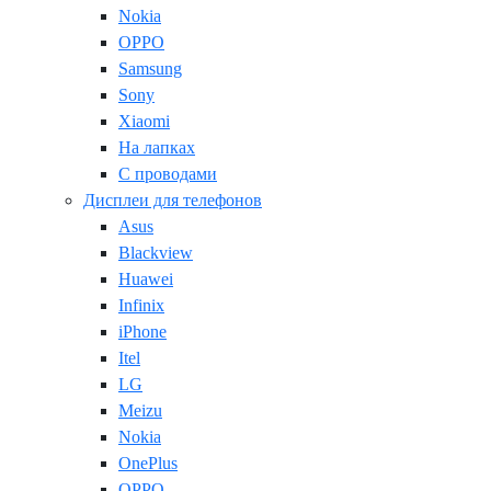
Nokia
OPPO
Samsung
Sony
Xiaomi
На лапках
С проводами
Дисплеи для телефонов
Asus
Blackview
Huawei
Infinix
iPhone
Itel
LG
Meizu
Nokia
OnePlus
OPPO