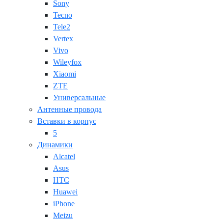
Sony
Tecno
Tele2
Vertex
Vivo
Wileyfox
Xiaomi
ZTE
Универсальные
Антенные провода
Вставки в корпус
5
Динамики
Alcatel
Asus
HTC
Huawei
iPhone
Meizu