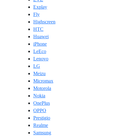
Explay
Fly
Highscreen
HTC
Huawei
iPhone
LeEco
Lenovo
LG
Meizu
Micromax
Motorola
Nokia
OnePlus
OPPO
Prestigio
Realme
Samsung