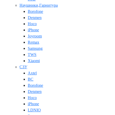
Наушники,Гарнитура
Borofone
Denmen
Hoco
iPhone
Joyroom
Remax
Samsung
TWS
Xiaomi
СЗУ
Axtel
BC
Borofone
Denmen
Hoco
iPhone
LDNIO