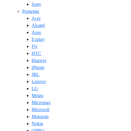
Sony
Разъемы
Acer
Alcatel
Asus
Explay
Fly
HTC
Huawei
iPhone
JBL
Lenovo
LG
Meizu
Micromax
Microsoft
Motorola
Nokia
OPPO