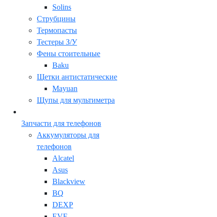
Solins
Струбцины
Термопасты
Тестеры З/У
Фены стоительные
Baku
Щетки антистатические
Mayuan
Щупы для мультиметра
Запчасти для телефонов
Аккумуляторы для
телефонов
Alcatel
Asus
Blackview
BQ
DEXP
EVE