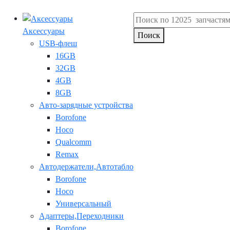
Аксессуары
Поиск
USB-флеш
16GB
32GB
4GB
8GB
Авто-зарядные устройства
Borofone
Hoco
Qualcomm
Remax
Автодержатели,Автотабло
Borofone
Hoco
Универсальный
Адаптеры,Переходники
Borofone