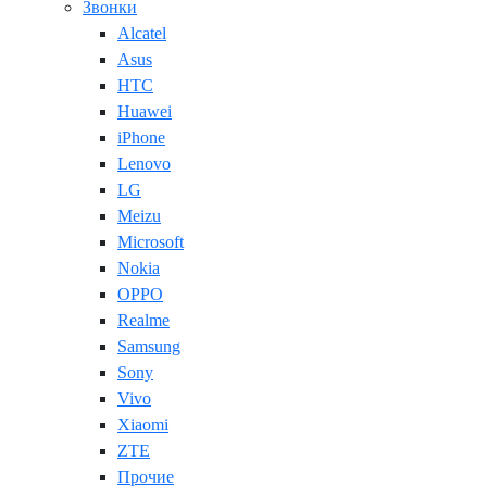
Звонки
Alcatel
Asus
HTC
Huawei
iPhone
Lenovo
LG
Meizu
Microsoft
Nokia
OPPO
Realme
Samsung
Sony
Vivo
Xiaomi
ZTE
Прочие