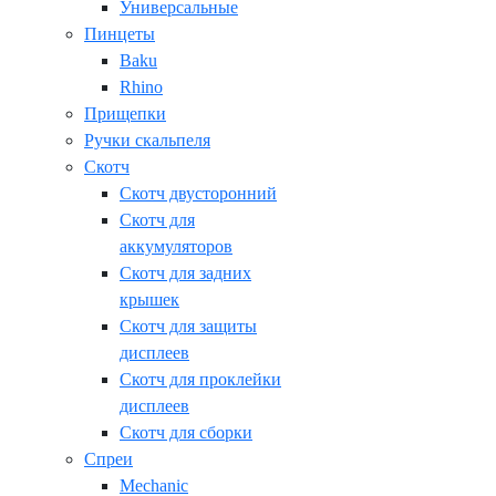
Универсальные
Пинцеты
Baku
Rhino
Прищепки
Ручки скальпеля
Скотч
Скотч двусторонний
Скотч для
аккумуляторов
Скотч для задних
крышек
Скотч для защиты
дисплеев
Скотч для проклейки
дисплеев
Скотч для сборки
Спреи
Mechanic