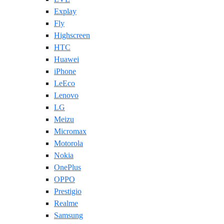
Explay
Fly
Highscreen
HTC
Huawei
iPhone
LeEco
Lenovo
LG
Meizu
Micromax
Motorola
Nokia
OnePlus
OPPO
Prestigio
Realme
Samsung