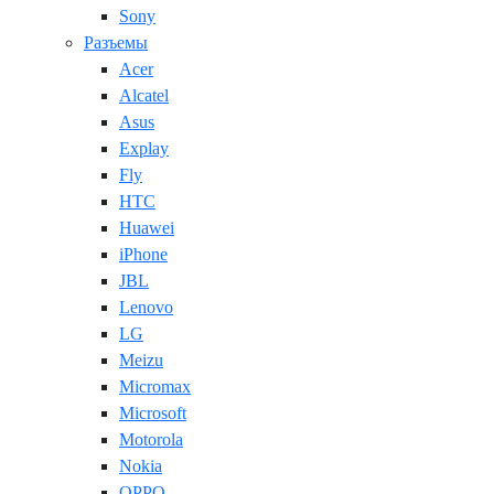
Sony
Разъемы
Acer
Alcatel
Asus
Explay
Fly
HTC
Huawei
iPhone
JBL
Lenovo
LG
Meizu
Micromax
Microsoft
Motorola
Nokia
OPPO