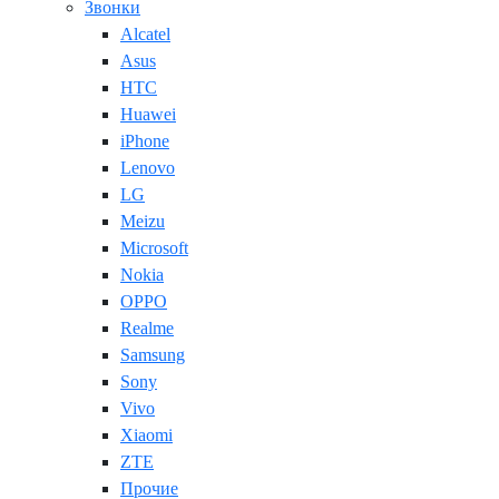
Звонки
Alcatel
Asus
HTC
Huawei
iPhone
Lenovo
LG
Meizu
Microsoft
Nokia
OPPO
Realme
Samsung
Sony
Vivo
Xiaomi
ZTE
Прочие