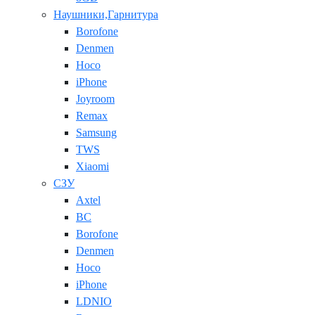
Наушники,Гарнитура
Borofone
Denmen
Hoco
iPhone
Joyroom
Remax
Samsung
TWS
Xiaomi
СЗУ
Axtel
BC
Borofone
Denmen
Hoco
iPhone
LDNIO