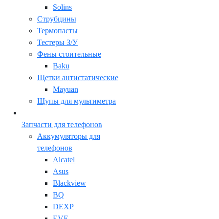
Solins
Струбцины
Термопасты
Тестеры З/У
Фены стоительные
Baku
Щетки антистатические
Mayuan
Щупы для мультиметра
Запчасти для телефонов
Аккумуляторы для
телефонов
Alcatel
Asus
Blackview
BQ
DEXP
EVE