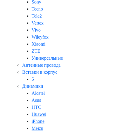
Sony
Tecno
Tele2
Vertex
Vivo
Wileyfox
Xiaomi
ZTE
Универсальные
Антенные провода
Вставки в корпус
5
Динамики
Alcatel
Asus
HTC
Huawei
iPhone
Meizu