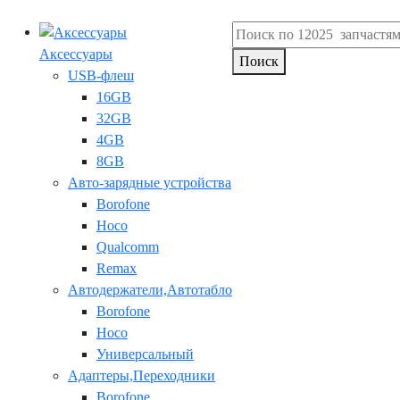
Аксессуары
Поиск
USB-флеш
16GB
32GB
4GB
8GB
Авто-зарядные устройства
Borofone
Hoco
Qualcomm
Remax
Автодержатели,Автотабло
Borofone
Hoco
Универсальный
Адаптеры,Переходники
Borofone