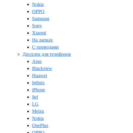
Nokia
OPPO
Samsung
Sony
Xiaomi
На лапках
С проводами
Дисплеи для телефонов
Asus
Blackview
Huawei
Infinix
iPhone
Itel
LG
Meizu
Nokia
OnePlus
OPPO