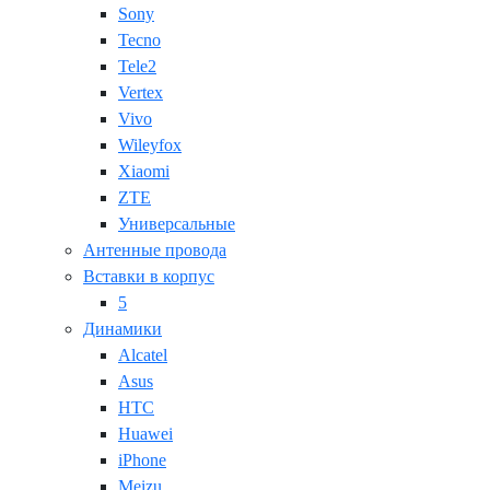
Sony
Tecno
Tele2
Vertex
Vivo
Wileyfox
Xiaomi
ZTE
Универсальные
Антенные провода
Вставки в корпус
5
Динамики
Alcatel
Asus
HTC
Huawei
iPhone
Meizu