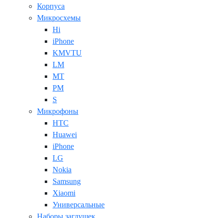
Корпуса
Микросхемы
Hi
iPhone
KMVTU
LM
MT
PM
S
Микрофоны
HTC
Huawei
iPhone
LG
Nokia
Samsung
Xiaomi
Универсальные
Наборы заглушек