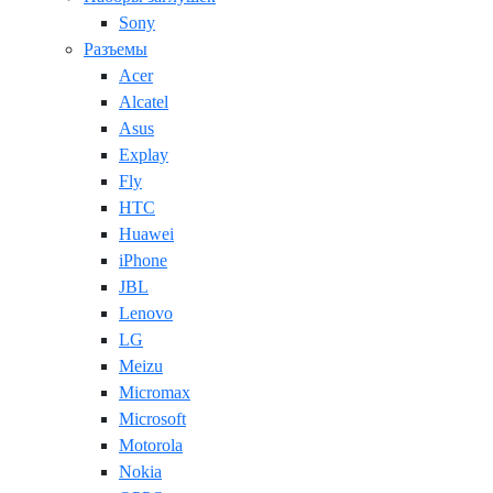
Sony
Разъемы
Acer
Alcatel
Asus
Explay
Fly
HTC
Huawei
iPhone
JBL
Lenovo
LG
Meizu
Micromax
Microsoft
Motorola
Nokia