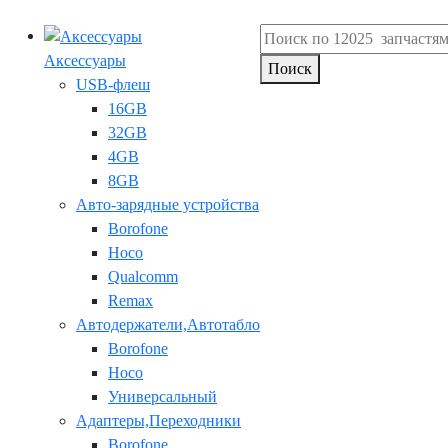
Аксессуары
Поиск
USB-флеш
16GB
32GB
4GB
8GB
Авто-зарядные устройства
Borofone
Hoco
Qualcomm
Remax
Автодержатели,Автотабло
Borofone
Hoco
Универсальный
Адаптеры,Переходники
Borofone