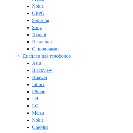
Nokia
OPPO
Samsung
Sony
Xiaomi
На лапках
С проводами
Дисплеи для телефонов
Asus
Blackview
Huawei
Infinix
iPhone
Itel
LG
Meizu
Nokia
OnePlus