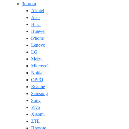
Звонки
Alcatel
Asus
HTC
Huawei
iPhone
Lenovo
LG
Meizu
Microsoft
Nokia
OPPO
Realme
Samsung
Sony
Vivo
Xiaomi
ZTE
Прочие