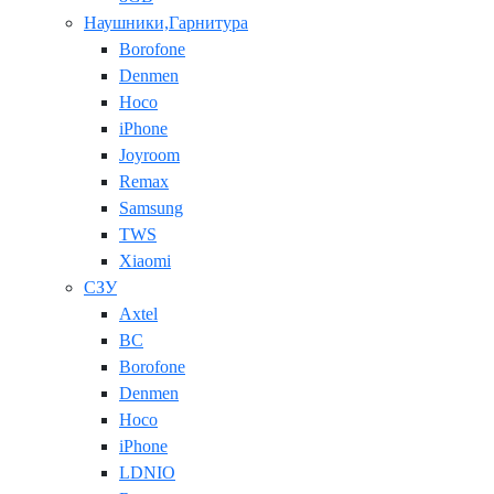
Наушники,Гарнитура
Borofone
Denmen
Hoco
iPhone
Joyroom
Remax
Samsung
TWS
Xiaomi
СЗУ
Axtel
BC
Borofone
Denmen
Hoco
iPhone
LDNIO