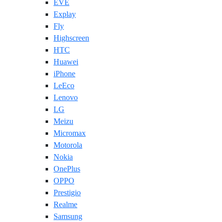
EVE
Explay
Fly
Highscreen
HTC
Huawei
iPhone
LeEco
Lenovo
LG
Meizu
Micromax
Motorola
Nokia
OnePlus
OPPO
Prestigio
Realme
Samsung