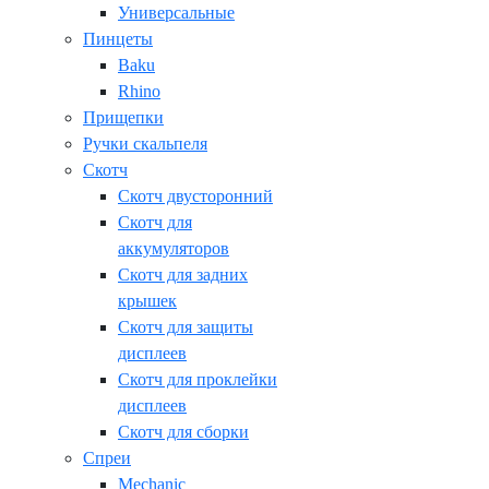
Универсальные
Пинцеты
Baku
Rhino
Прищепки
Ручки скальпеля
Скотч
Скотч двусторонний
Скотч для
аккумуляторов
Скотч для задних
крышек
Скотч для защиты
дисплеев
Скотч для проклейки
дисплеев
Скотч для сборки
Спреи
Mechanic