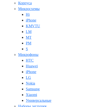
Корпуса
Микросхемы
Hi
iPhone
KMVTU
LM
MT
PM
S
Микрофоны
HTC
Huawei
iPhone
LG
Nokia
Samsung
Xiaomi
Универсальные
Наборы заглушек