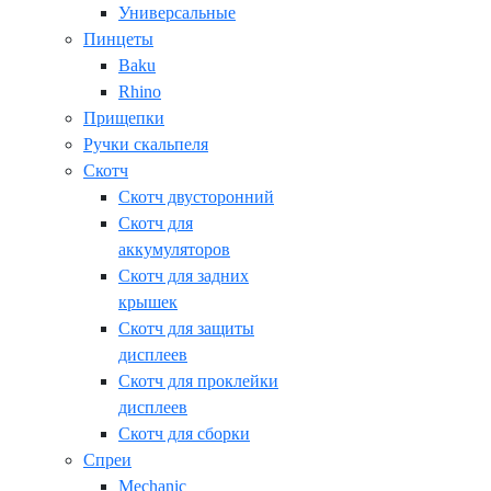
Универсальные
Пинцеты
Baku
Rhino
Прищепки
Ручки скальпеля
Скотч
Скотч двусторонний
Скотч для
аккумуляторов
Скотч для задних
крышек
Скотч для защиты
дисплеев
Скотч для проклейки
дисплеев
Скотч для сборки
Спреи
Mechanic