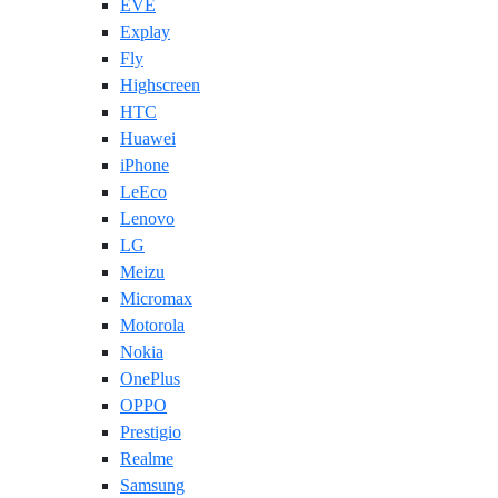
EVE
Explay
Fly
Highscreen
HTC
Huawei
iPhone
LeEco
Lenovo
LG
Meizu
Micromax
Motorola
Nokia
OnePlus
OPPO
Prestigio
Realme
Samsung