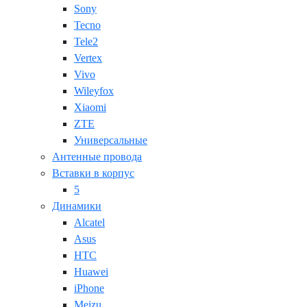
Sony
Tecno
Tele2
Vertex
Vivo
Wileyfox
Xiaomi
ZTE
Универсальные
Антенные провода
Вставки в корпус
5
Динамики
Alcatel
Asus
HTC
Huawei
iPhone
Meizu