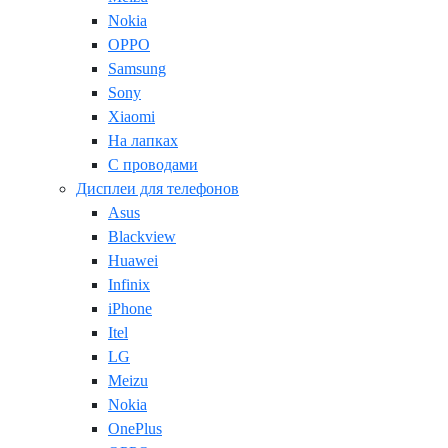
Nokia
OPPO
Samsung
Sony
Xiaomi
На лапках
С проводами
Дисплеи для телефонов
Asus
Blackview
Huawei
Infinix
iPhone
Itel
LG
Meizu
Nokia
OnePlus