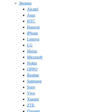
Звонки
Alcatel
Asus
HTC
Huawei
iPhone
Lenovo
LG
Meizu
Microsoft
Nokia
OPPO
Realme
Samsung
Sony
Vivo
Xiaomi
ZTE
Прочие