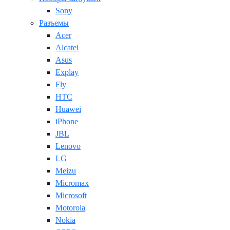
Sony
Разъемы
Acer
Alcatel
Asus
Explay
Fly
HTC
Huawei
iPhone
JBL
Lenovo
LG
Meizu
Micromax
Microsoft
Motorola
Nokia