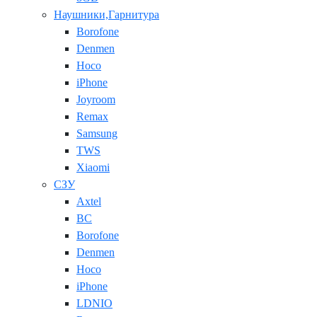
Наушники,Гарнитура
Borofone
Denmen
Hoco
iPhone
Joyroom
Remax
Samsung
TWS
Xiaomi
СЗУ
Axtel
BC
Borofone
Denmen
Hoco
iPhone
LDNIO