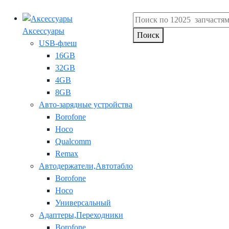
Аксессуары
Поиск
USB-флеш
16GB
32GB
4GB
8GB
Авто-зарядные устройства
Borofone
Hoco
Qualcomm
Remax
Автодержатели,Автотабло
Borofone
Hoco
Универсальный
Адаптеры,Переходники
Borofone