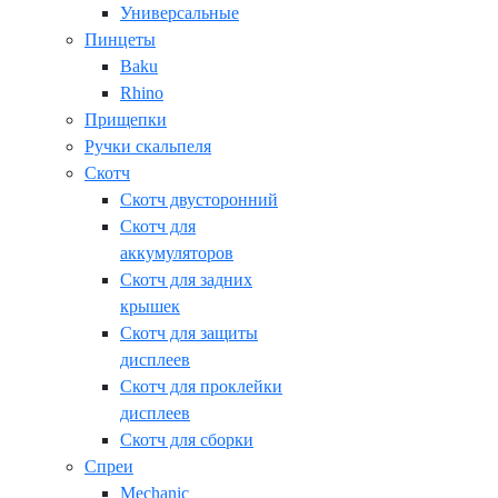
Универсальные
Пинцеты
Baku
Rhino
Прищепки
Ручки скальпеля
Скотч
Скотч двусторонний
Скотч для
аккумуляторов
Скотч для задних
крышек
Скотч для защиты
дисплеев
Скотч для проклейки
дисплеев
Скотч для сборки
Спреи
Mechanic