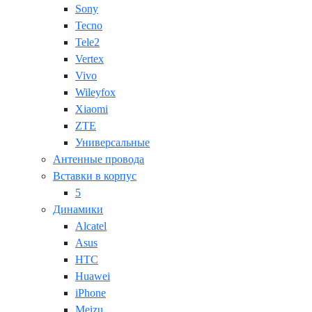
Sony
Tecno
Tele2
Vertex
Vivo
Wileyfox
Xiaomi
ZTE
Универсальные
Антенные провода
Вставки в корпус
5
Динамики
Alcatel
Asus
HTC
Huawei
iPhone
Meizu