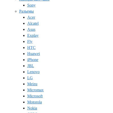
Sony
Разъемы
Acer
Alcatel
Asus
Explay
Fly
HTC
Huawei
iPhone
JBL
Lenovo
LG
Meizu
Micromax
Microsoft
Motorola
Nokia