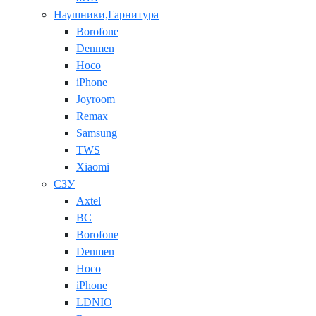
Наушники,Гарнитура
Borofone
Denmen
Hoco
iPhone
Joyroom
Remax
Samsung
TWS
Xiaomi
СЗУ
Axtel
BC
Borofone
Denmen
Hoco
iPhone
LDNIO