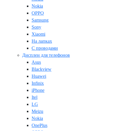
Nokia
OPPO
Samsung
Sony
Xiaomi
На лапках
С проводами
Дисплеи для телефонов
Asus
Blackview
Huawei
Infinix
iPhone
Itel
LG
Meizu
Nokia
OnePlus