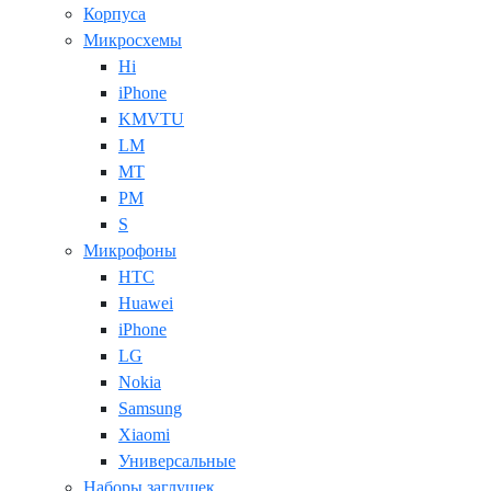
Корпуса
Микросхемы
Hi
iPhone
KMVTU
LM
MT
PM
S
Микрофоны
HTC
Huawei
iPhone
LG
Nokia
Samsung
Xiaomi
Универсальные
Наборы заглушек