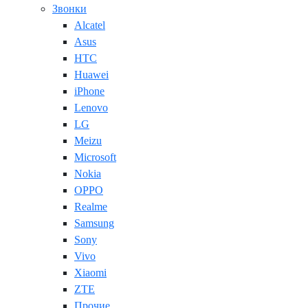
Звонки
Alcatel
Asus
HTC
Huawei
iPhone
Lenovo
LG
Meizu
Microsoft
Nokia
OPPO
Realme
Samsung
Sony
Vivo
Xiaomi
ZTE
Прочие