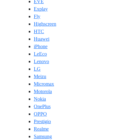
EVE
Explay
Fly
Highscreen
HTC
Huawei
iPhone
LeEco
Lenovo
LG
Meizu
Micromax
Motorola
Nokia
OnePlus
OPPO
Prestigio
Realme
Samsung