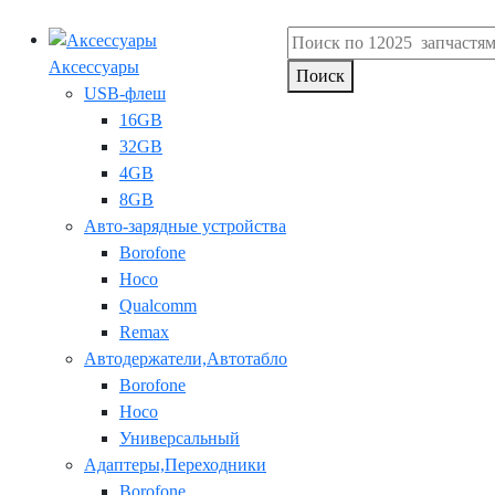
Аксессуары
Поиск
USB-флеш
16GB
32GB
4GB
8GB
Авто-зарядные устройства
Borofone
Hoco
Qualcomm
Remax
Автодержатели,Автотабло
Borofone
Hoco
Универсальный
Адаптеры,Переходники
Borofone