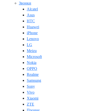
Звонки
Alcatel
Asus
HTC
Huawei
iPhone
Lenovo
LG
Meizu
Microsoft
Nokia
OPPO
Realme
Samsung
Sony
Vivo
Xiaomi
ZTE
Прочие