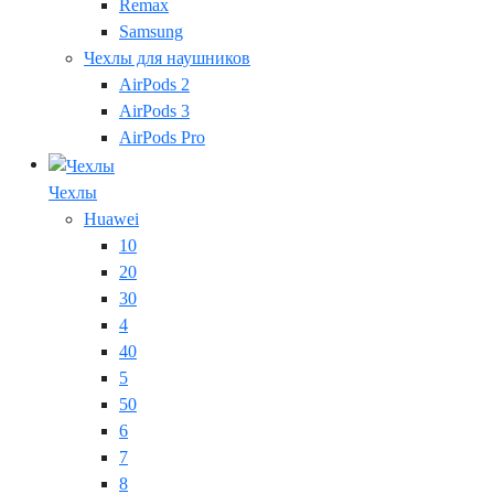
Remax
Samsung
Чехлы для наушников
AirPods 2
AirPods 3
AirPods Pro
Чехлы
Huawei
10
20
30
4
40
5
50
6
7
8