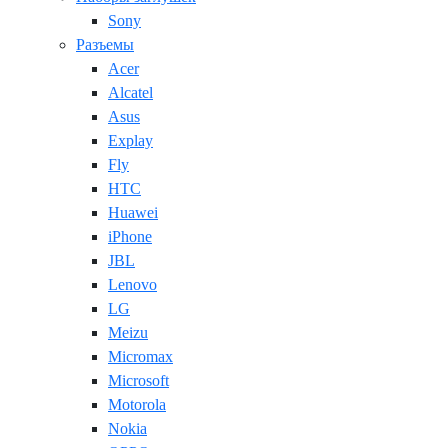
Sony
Разъемы
Acer
Alcatel
Asus
Explay
Fly
HTC
Huawei
iPhone
JBL
Lenovo
LG
Meizu
Micromax
Microsoft
Motorola
Nokia