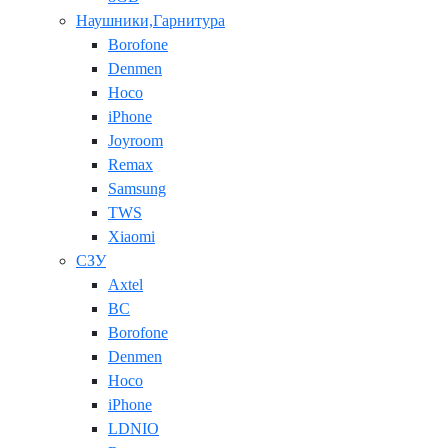
Наушники,Гарнитура
Borofone
Denmen
Hoco
iPhone
Joyroom
Remax
Samsung
TWS
Xiaomi
СЗУ
Axtel
BC
Borofone
Denmen
Hoco
iPhone
LDNIO