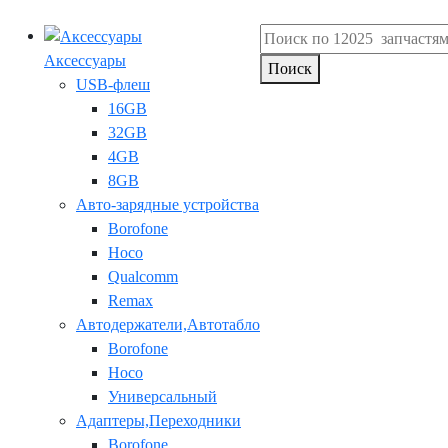
Аксессуары
Поиск
USB-флеш
16GB
32GB
4GB
8GB
Авто-зарядные устройства
Borofone
Hoco
Qualcomm
Remax
Автодержатели,Автотабло
Borofone
Hoco
Универсальный
Адаптеры,Переходники
Borofone