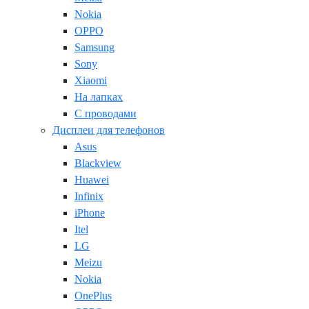
Nokia
OPPO
Samsung
Sony
Xiaomi
На лапках
С проводами
Дисплеи для телефонов
Asus
Blackview
Huawei
Infinix
iPhone
Itel
LG
Meizu
Nokia
OnePlus