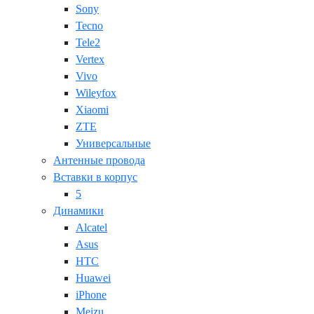
Sony
Tecno
Tele2
Vertex
Vivo
Wileyfox
Xiaomi
ZTE
Универсальные
Антенные провода
Вставки в корпус
5
Динамики
Alcatel
Asus
HTC
Huawei
iPhone
Meizu