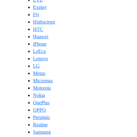
Explay
Fly
Highscreen
HTC
Huawei
iPhone
LeEco
Lenovo
LG
Meizu
Micromax
Motorola
Nokia
OnePlus
OPPO
Prestigio
Realme
Samsung