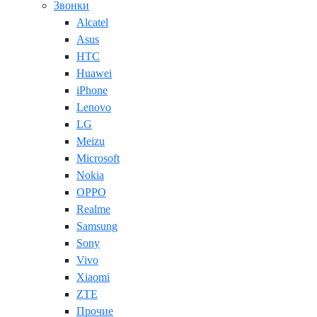
Звонки
Alcatel
Asus
HTC
Huawei
iPhone
Lenovo
LG
Meizu
Microsoft
Nokia
OPPO
Realme
Samsung
Sony
Vivo
Xiaomi
ZTE
Прочие