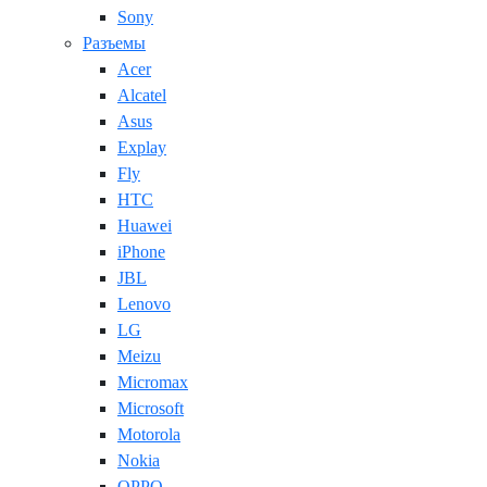
Sony
Разъемы
Acer
Alcatel
Asus
Explay
Fly
HTC
Huawei
iPhone
JBL
Lenovo
LG
Meizu
Micromax
Microsoft
Motorola
Nokia
OPPO