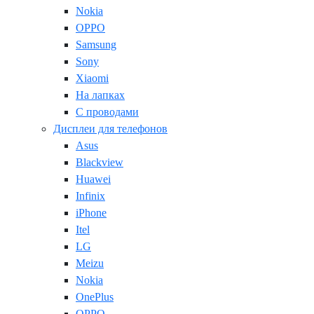
Nokia
OPPO
Samsung
Sony
Xiaomi
На лапках
С проводами
Дисплеи для телефонов
Asus
Blackview
Huawei
Infinix
iPhone
Itel
LG
Meizu
Nokia
OnePlus
OPPO