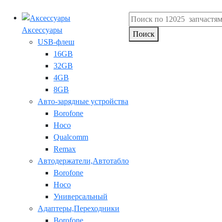
Аксессуары
Поиск
USB-флеш
16GB
32GB
4GB
8GB
Авто-зарядные устройства
Borofone
Hoco
Qualcomm
Remax
Автодержатели,Автотабло
Borofone
Hoco
Универсальный
Адаптеры,Переходники
Borofone