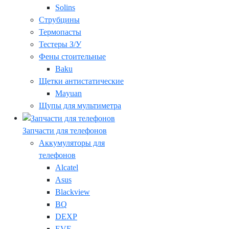
Solins
Струбцины
Термопасты
Тестеры З/У
Фены стоительные
Baku
Щетки антистатические
Mayuan
Щупы для мультиметра
Запчасти для телефонов
Аккумуляторы для
телефонов
Alcatel
Asus
Blackview
BQ
DEXP
EVE