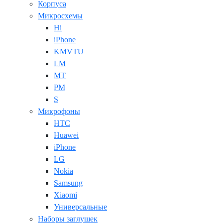
Корпуса
Микросхемы
Hi
iPhone
KMVTU
LM
MT
PM
S
Микрофоны
HTC
Huawei
iPhone
LG
Nokia
Samsung
Xiaomi
Универсальные
Наборы заглушек