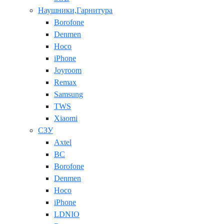
Наушники,Гарнитура
Borofone
Denmen
Hoco
iPhone
Joyroom
Remax
Samsung
TWS
Xiaomi
СЗУ
Axtel
BC
Borofone
Denmen
Hoco
iPhone
LDNIO