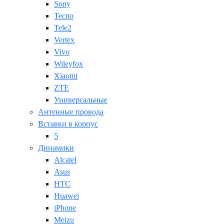
Sony
Tecno
Tele2
Vertex
Vivo
Wileyfox
Xiaomi
ZTE
Универсальные
Антенные провода
Вставки в корпус
5
Динамики
Alcatel
Asus
HTC
Huawei
iPhone
Meizu