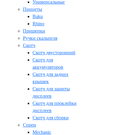
Универсальные
Пинцеты
Baku
Rhino
Прищепки
Ручки скальпеля
Скотч
Скотч двусторонний
Скотч для
аккумуляторов
Скотч для задних
крышек
Скотч для защиты
дисплеев
Скотч для проклейки
дисплеев
Скотч для сборки
Спреи
Mechanic