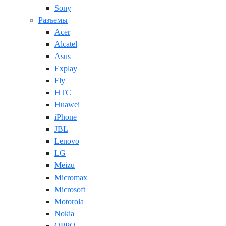
Sony
Разъемы
Acer
Alcatel
Asus
Explay
Fly
HTC
Huawei
iPhone
JBL
Lenovo
LG
Meizu
Micromax
Microsoft
Motorola
Nokia
OPPO