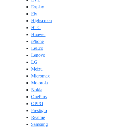
Explay
Fly
Highscreen
HTC
Huawei
iPhone
LeEco
Lenovo
LG
Meizu
Micromax
Motorola
Nokia
OnePlus
OPPO
Prestigio
Realme
Samsung