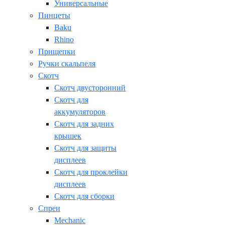
Универсальные
Пинцеты
Baku
Rhino
Прищепки
Ручки скальпеля
Скотч
Скотч двусторонний
Скотч для
аккумуляторов
Скотч для задних
крышек
Скотч для защиты
дисплеев
Скотч для проклейки
дисплеев
Скотч для сборки
Спреи
Mechanic