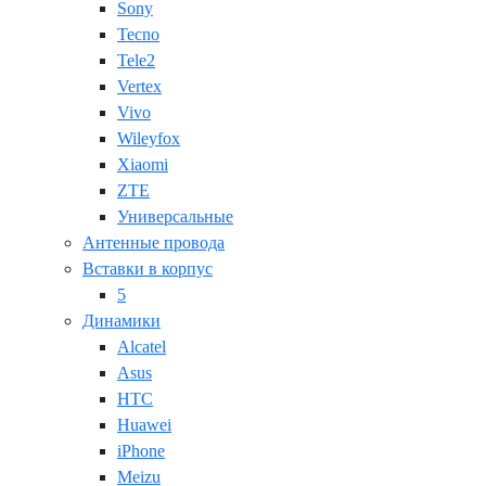
Sony
Tecno
Tele2
Vertex
Vivo
Wileyfox
Xiaomi
ZTE
Универсальные
Антенные провода
Вставки в корпус
5
Динамики
Alcatel
Asus
HTC
Huawei
iPhone
Meizu