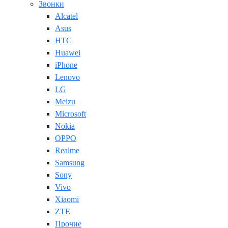
Звонки
Alcatel
Asus
HTC
Huawei
iPhone
Lenovo
LG
Meizu
Microsoft
Nokia
OPPO
Realme
Samsung
Sony
Vivo
Xiaomi
ZTE
Прочие