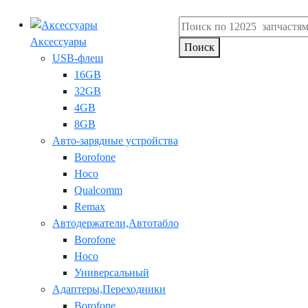
Аксессуары
Поиск
USB-флеш
16GB
32GB
4GB
8GB
Авто-зарядные устройства
Borofone
Hoco
Qualcomm
Remax
Автодержатели,Автотабло
Borofone
Hoco
Универсальный
Адаптеры,Переходники
Borofone