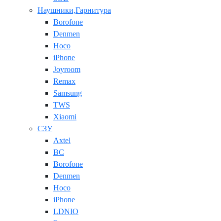
Наушники,Гарнитура
Borofone
Denmen
Hoco
iPhone
Joyroom
Remax
Samsung
TWS
Xiaomi
СЗУ
Axtel
BC
Borofone
Denmen
Hoco
iPhone
LDNIO