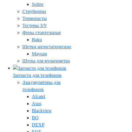
Solins
Струбцины
Термопасты
Тестеры З/У
Фены стоительные
Baku
Щетки антистатические
Mayuan
Щупы для мультиметра
Запчасти для телефонов
Аккумуляторы для
телефонов
Alcatel
Asus
Blackview
BQ
DEXP
EVE