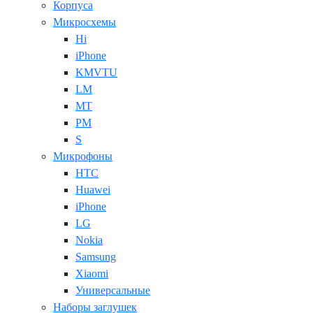
Корпуса
Микросхемы
Hi
iPhone
KMVTU
LM
MT
PM
S
Микрофоны
HTC
Huawei
iPhone
LG
Nokia
Samsung
Xiaomi
Универсальные
Наборы заглушек