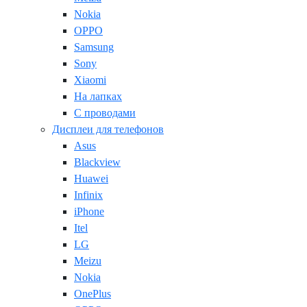
Nokia
OPPO
Samsung
Sony
Xiaomi
На лапках
С проводами
Дисплеи для телефонов
Asus
Blackview
Huawei
Infinix
iPhone
Itel
LG
Meizu
Nokia
OnePlus