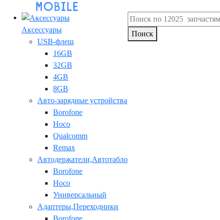
Аксессуары
Поиск
USB-флеш
16GB
32GB
4GB
8GB
Авто-зарядные устройства
Borofone
Hoco
Qualcomm
Remax
Автодержатели,Автотабло
Borofone
Hoco
Универсальный
Адаптеры,Переходники
Borofone