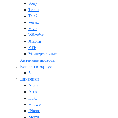
Sony
Tecno
Tele2
Vertex
Vivo
Wileyfox
Xiaomi
ZTE
Универсальные
Антенные провода
Вставки в корпус
5
Динамики
Alcatel
Asus
HTC
Huawei
iPhone
Meizu