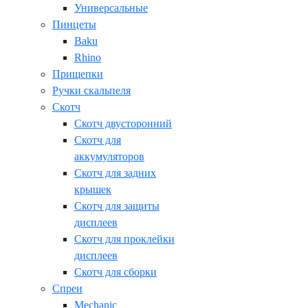
Универсальные
Пинцеты
Baku
Rhino
Прищепки
Ручки скальпеля
Скотч
Скотч двусторонний
Скотч для
аккумуляторов
Скотч для задних
крышек
Скотч для защиты
дисплеев
Скотч для проклейки
дисплеев
Скотч для сборки
Спреи
Mechanic