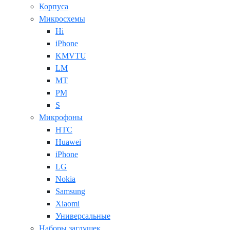
Корпуса
Микросхемы
Hi
iPhone
KMVTU
LM
MT
PM
S
Микрофоны
HTC
Huawei
iPhone
LG
Nokia
Samsung
Xiaomi
Универсальные
Наборы заглушек