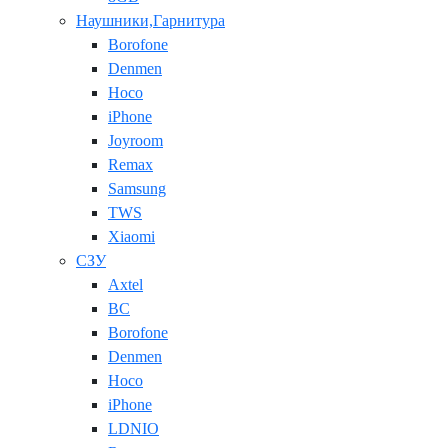
Наушники,Гарнитура
Borofone
Denmen
Hoco
iPhone
Joyroom
Remax
Samsung
TWS
Xiaomi
СЗУ
Axtel
BC
Borofone
Denmen
Hoco
iPhone
LDNIO