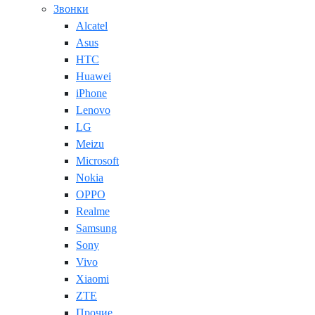
Звонки
Alcatel
Asus
HTC
Huawei
iPhone
Lenovo
LG
Meizu
Microsoft
Nokia
OPPO
Realme
Samsung
Sony
Vivo
Xiaomi
ZTE
Прочие