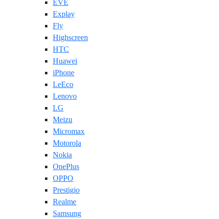
EVE
Explay
Fly
Highscreen
HTC
Huawei
iPhone
LeEco
Lenovo
LG
Meizu
Micromax
Motorola
Nokia
OnePlus
OPPO
Prestigio
Realme
Samsung