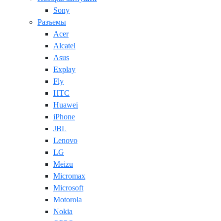
Sony
Разъемы
Acer
Alcatel
Asus
Explay
Fly
HTC
Huawei
iPhone
JBL
Lenovo
LG
Meizu
Micromax
Microsoft
Motorola
Nokia