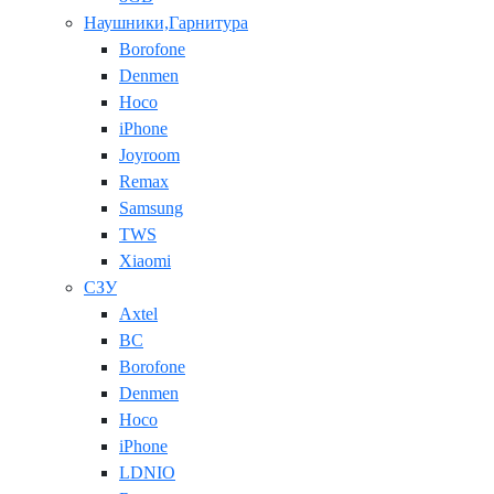
Наушники,Гарнитура
Borofone
Denmen
Hoco
iPhone
Joyroom
Remax
Samsung
TWS
Xiaomi
СЗУ
Axtel
BC
Borofone
Denmen
Hoco
iPhone
LDNIO