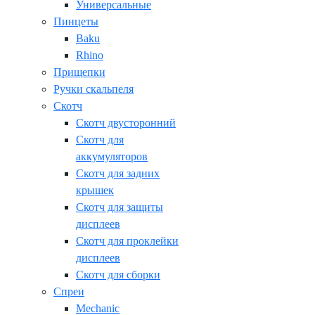
Универсальные
Пинцеты
Baku
Rhino
Прищепки
Ручки скальпеля
Скотч
Скотч двусторонний
Скотч для
аккумуляторов
Скотч для задних
крышек
Скотч для защиты
дисплеев
Скотч для проклейки
дисплеев
Скотч для сборки
Спреи
Mechanic