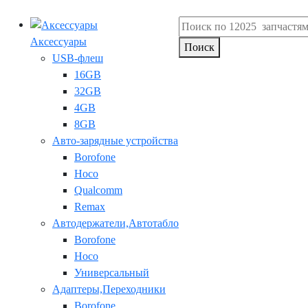
Аксессуары
Поиск
USB-флеш
16GB
32GB
4GB
8GB
Авто-зарядные устройства
Borofone
Hoco
Qualcomm
Remax
Автодержатели,Автотабло
Borofone
Hoco
Универсальный
Адаптеры,Переходники
Borofone