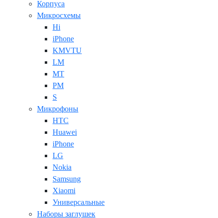
Корпуса
Микросхемы
Hi
iPhone
KMVTU
LM
MT
PM
S
Микрофоны
HTC
Huawei
iPhone
LG
Nokia
Samsung
Xiaomi
Универсальные
Наборы заглушек