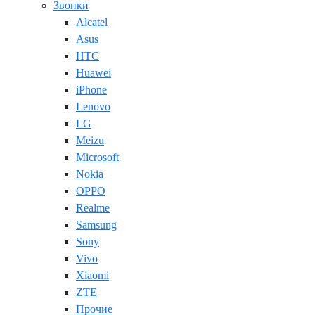
Звонки
Alcatel
Asus
HTC
Huawei
iPhone
Lenovo
LG
Meizu
Microsoft
Nokia
OPPO
Realme
Samsung
Sony
Vivo
Xiaomi
ZTE
Прочие