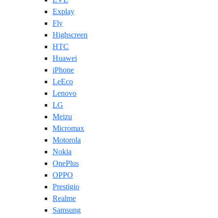
Explay
Fly
Highscreen
HTC
Huawei
iPhone
LeEco
Lenovo
LG
Meizu
Micromax
Motorola
Nokia
OnePlus
OPPO
Prestigio
Realme
Samsung