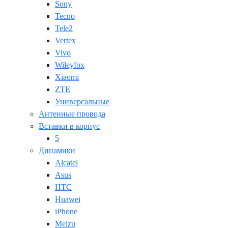
Sony
Tecno
Tele2
Vertex
Vivo
Wileyfox
Xiaomi
ZTE
Универсальные
Антенные провода
Вставки в корпус
5
Динамики
Alcatel
Asus
HTC
Huawei
iPhone
Meizu