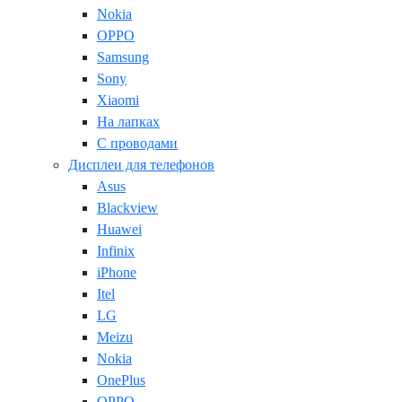
Nokia
OPPO
Samsung
Sony
Xiaomi
На лапках
С проводами
Дисплеи для телефонов
Asus
Blackview
Huawei
Infinix
iPhone
Itel
LG
Meizu
Nokia
OnePlus
OPPO