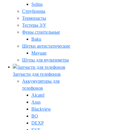
Solins
Струбцины
Термопасты
Тестеры З/У
Фены стоительные
Baku
Щетки антистатические
Mayuan
Щупы для мультиметра
Запчасти для телефонов
Аккумуляторы для
телефонов
Alcatel
Asus
Blackview
BQ
DEXP
EVE