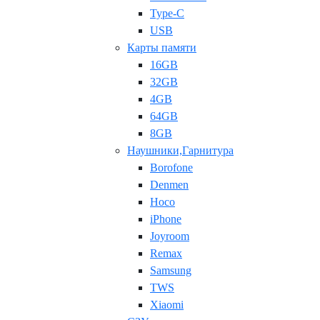
Type-C
USB
Карты памяти
16GB
32GB
4GB
64GB
8GB
Наушники,Гарнитура
Borofone
Denmen
Hoco
iPhone
Joyroom
Remax
Samsung
TWS
Xiaomi