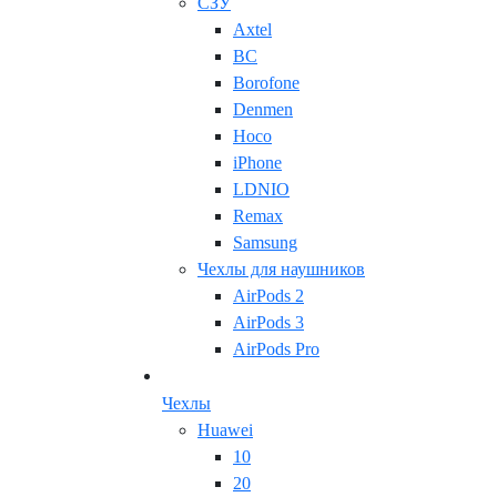
СЗУ
Axtel
BC
Borofone
Denmen
Hoco
iPhone
LDNIO
Remax
Samsung
Чехлы для наушников
AirPods 2
AirPods 3
AirPods Pro
Чехлы
Huawei
10
20