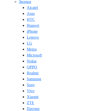
Звонки
Alcatel
Asus
HTC
Huawei
iPhone
Lenovo
LG
Meizu
Microsoft
Nokia
OPPO
Realme
Samsung
Sony
Vivo
Xiaomi
ZTE
Прочие