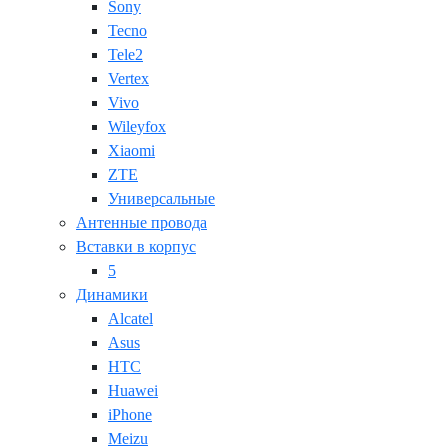
Sony
Tecno
Tele2
Vertex
Vivo
Wileyfox
Xiaomi
ZTE
Универсальные
Антенные провода
Вставки в корпус
5
Динамики
Alcatel
Asus
HTC
Huawei
iPhone
Meizu