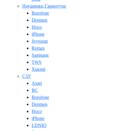
Наушники,Гарнитура
Borofone
Denmen
Hoco
iPhone
Joyroom
Remax
Samsung
TWS
Xiaomi
СЗУ
Axtel
BC
Borofone
Denmen
Hoco
iPhone
LDNIO