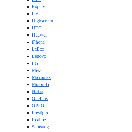
Explay
Fly
Highscreen
HTC
Huawei
iPhone
LeEco
Lenovo
LG
Meizu
Micromax
Motorola
Nokia
OnePlus
OPPO
Prestigio
Realme
Samsung