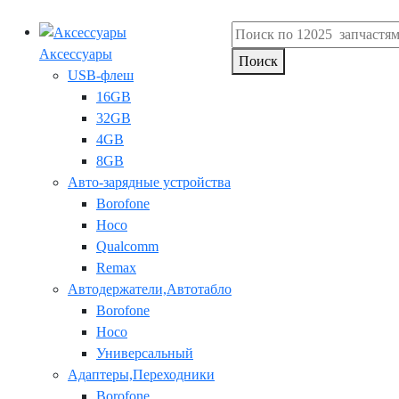
Аксессуары
Поиск
USB-флеш
16GB
32GB
4GB
8GB
Авто-зарядные устройства
Borofone
Hoco
Qualcomm
Remax
Автодержатели,Автотабло
Borofone
Hoco
Универсальный
Адаптеры,Переходники
Borofone