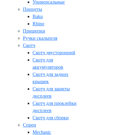
Универсальные
Пинцеты
Baku
Rhino
Прищепки
Ручки скальпеля
Скотч
Скотч двусторонний
Скотч для
аккумуляторов
Скотч для задних
крышек
Скотч для защиты
дисплеев
Скотч для проклейки
дисплеев
Скотч для сборки
Спреи
Mechanic