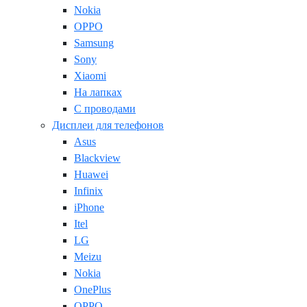
Nokia
OPPO
Samsung
Sony
Xiaomi
На лапках
С проводами
Дисплеи для телефонов
Asus
Blackview
Huawei
Infinix
iPhone
Itel
LG
Meizu
Nokia
OnePlus
OPPO