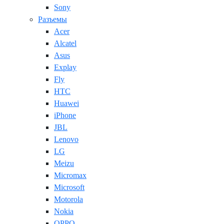
Sony
Разъемы
Acer
Alcatel
Asus
Explay
Fly
HTC
Huawei
iPhone
JBL
Lenovo
LG
Meizu
Micromax
Microsoft
Motorola
Nokia
OPPO