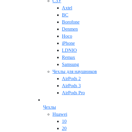
СЗУ
Axtel
BC
Borofone
Denmen
Hoco
iPhone
LDNIO
Remax
Samsung
Чехлы для наушников
AirPods 2
AirPods 3
AirPods Pro
Чехлы
Huawei
10
20