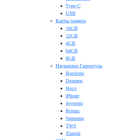
Type-C
USB
Карты памяти
16GB
32GB
4GB
64GB
8GB
Наушники,Гарнитура
Borofone
Denmen
Hoco
iPhone
Joyroom
Remax
Samsung
TWS
Xiaomi