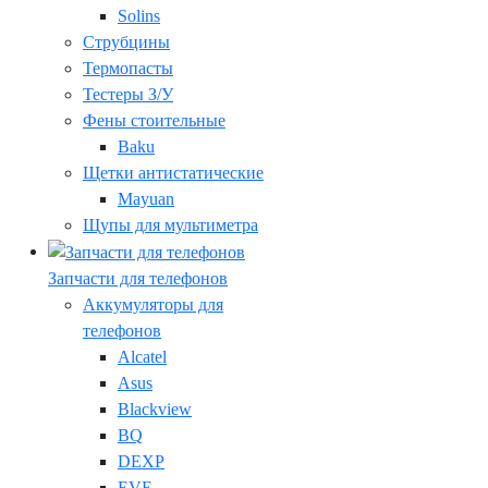
Solins
Струбцины
Термопасты
Тестеры З/У
Фены стоительные
Baku
Щетки антистатические
Mayuan
Щупы для мультиметра
Запчасти для телефонов
Аккумуляторы для
телефонов
Alcatel
Asus
Blackview
BQ
DEXP
EVE