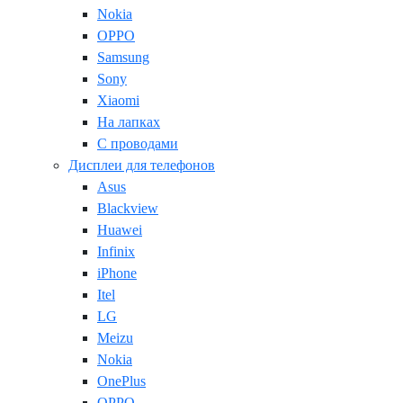
Nokia
OPPO
Samsung
Sony
Xiaomi
На лапках
С проводами
Дисплеи для телефонов
Asus
Blackview
Huawei
Infinix
iPhone
Itel
LG
Meizu
Nokia
OnePlus
OPPO