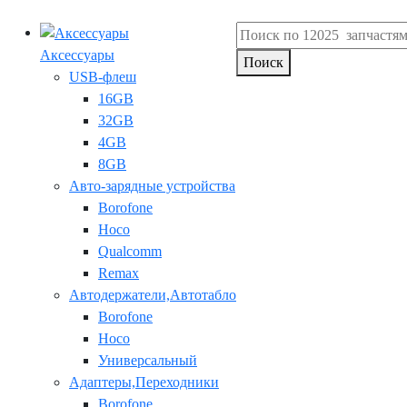
Аксессуары
Поиск
USB-флеш
16GB
32GB
4GB
8GB
Авто-зарядные устройства
Borofone
Hoco
Qualcomm
Remax
Автодержатели,Автотабло
Borofone
Hoco
Универсальный
Адаптеры,Переходники
Borofone