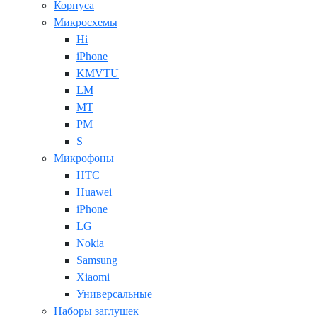
Корпуса
Микросхемы
Hi
iPhone
KMVTU
LM
MT
PM
S
Микрофоны
HTC
Huawei
iPhone
LG
Nokia
Samsung
Xiaomi
Универсальные
Наборы заглушек