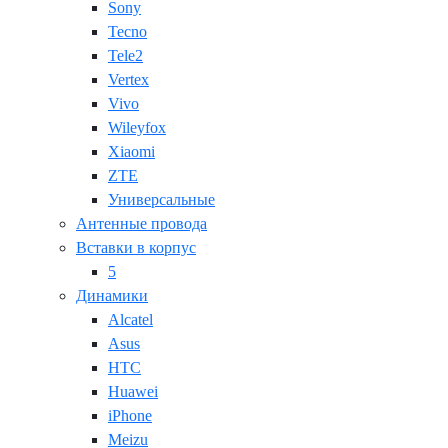
Sony
Tecno
Tele2
Vertex
Vivo
Wileyfox
Xiaomi
ZTE
Универсальные
Антенные провода
Вставки в корпус
5
Динамики
Alcatel
Asus
HTC
Huawei
iPhone
Meizu