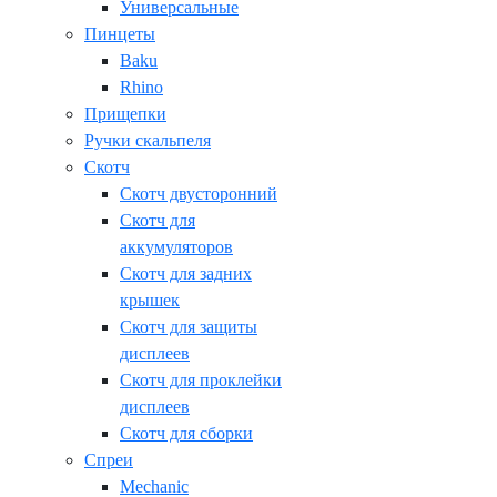
Универсальные
Пинцеты
Baku
Rhino
Прищепки
Ручки скальпеля
Скотч
Скотч двусторонний
Скотч для
аккумуляторов
Скотч для задних
крышек
Скотч для защиты
дисплеев
Скотч для проклейки
дисплеев
Скотч для сборки
Спреи
Mechanic