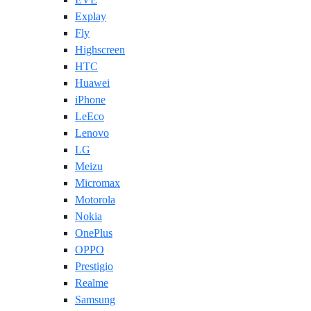
Explay
Fly
Highscreen
HTC
Huawei
iPhone
LeEco
Lenovo
LG
Meizu
Micromax
Motorola
Nokia
OnePlus
OPPO
Prestigio
Realme
Samsung