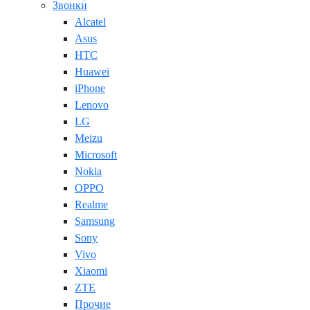
Звонки
Alcatel
Asus
HTC
Huawei
iPhone
Lenovo
LG
Meizu
Microsoft
Nokia
OPPO
Realme
Samsung
Sony
Vivo
Xiaomi
ZTE
Прочие