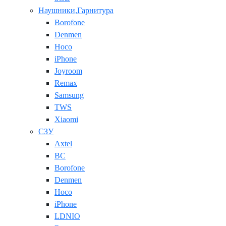
Наушники,Гарнитура
Borofone
Denmen
Hoco
iPhone
Joyroom
Remax
Samsung
TWS
Xiaomi
СЗУ
Axtel
BC
Borofone
Denmen
Hoco
iPhone
LDNIO