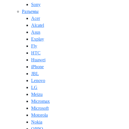
Sony
Разъемы
Acer
Alcatel
Asus
Explay
Fly
HTC
Huawei
iPhone
JBL
Lenovo
LG
Meizu
Micromax
Microsoft
Motorola
Nokia
OPPO