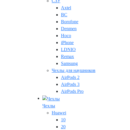
СЗУ
Axtel
BC
Borofone
Denmen
Hoco
iPhone
LDNIO
Remax
Samsung
Чехлы для наушников
AirPods 2
AirPods 3
AirPods Pro
Чехлы
Huawei
10
20