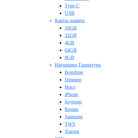
Type-C
USB
Карты памяти
16GB
32GB
4GB
64GB
8GB
Наушники,Гарнитура
Borofone
Denmen
Hoco
iPhone
Joyroom
Remax
Samsung
TWS
Xiaomi