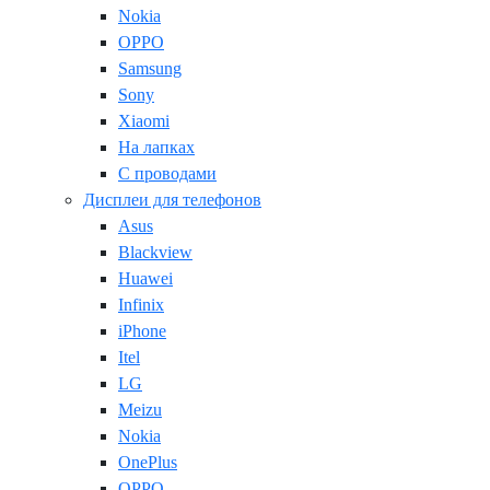
Nokia
OPPO
Samsung
Sony
Xiaomi
На лапках
С проводами
Дисплеи для телефонов
Asus
Blackview
Huawei
Infinix
iPhone
Itel
LG
Meizu
Nokia
OnePlus
OPPO