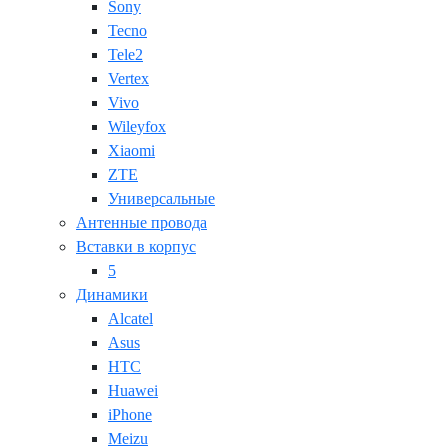
Sony
Tecno
Tele2
Vertex
Vivo
Wileyfox
Xiaomi
ZTE
Универсальные
Антенные провода
Вставки в корпус
5
Динамики
Alcatel
Asus
HTC
Huawei
iPhone
Meizu