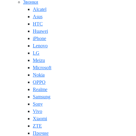
Звонки
Alcatel
Asus
HTC
Huawei
iPhone
Lenovo
LG
Meizu
Microsoft
Nokia
OPPO
Realme
Samsung
Sony
Vivo
Xiaomi
ZTE
Прочие