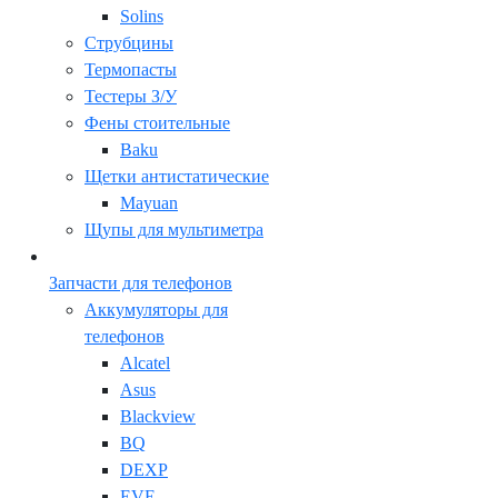
Solins
Струбцины
Термопасты
Тестеры З/У
Фены стоительные
Baku
Щетки антистатические
Mayuan
Щупы для мультиметра
Запчасти для телефонов
Аккумуляторы для
телефонов
Alcatel
Asus
Blackview
BQ
DEXP
EVE