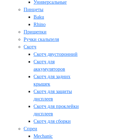
Универсальные
Пинцеты
Baku
Rhino
Прищепки
Ручки скальпеля
Скотч
Скотч двусторонний
Скотч для
аккумуляторов
Скотч для задних
крышек
Скотч для защиты
дисплеев
Скотч для проклейки
дисплеев
Скотч для сборки
Спреи
Mechanic