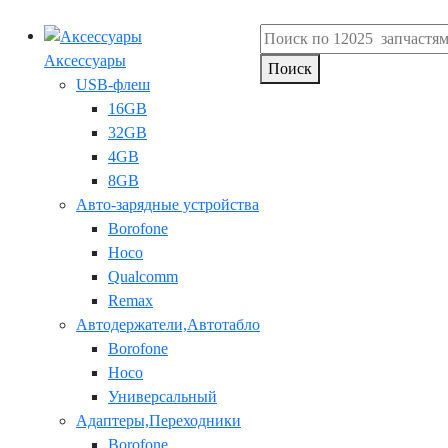
Аксессуары
Поиск
USB-флеш
16GB
32GB
4GB
8GB
Авто-зарядные устройства
Borofone
Hoco
Qualcomm
Remax
Автодержатели,Автотабло
Borofone
Hoco
Универсальный
Адаптеры,Переходники
Borofone