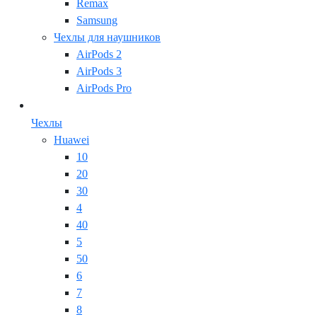
Remax
Samsung
Чехлы для наушников
AirPods 2
AirPods 3
AirPods Pro
Чехлы
Huawei
10
20
30
4
40
5
50
6
7
8