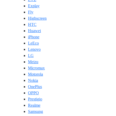
Explay
Fly
Highscreen
HTC
Huawei
iPhone
LeEco
Lenovo
LG
Meizu
Micromax
Motorola
Nokia
OnePlus
OPPO
Prestigio
Realme
Samsung