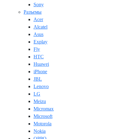
Sony
Разъемы
Acer
Alcatel
Asus
Explay
Fly
HTC
Huawei
iPhone
JBL
Lenovo
LG
Meizu
Micromax
Microsoft
Motorola
Nokia
OPPO