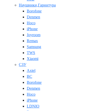
Наушники,Гарнитура
Borofone
Denmen
Hoco
iPhone
Joyroom
Remax
Samsung
TWS
Xiaomi
СЗУ
Axtel
BC
Borofone
Denmen
Hoco
iPhone
LDNIO