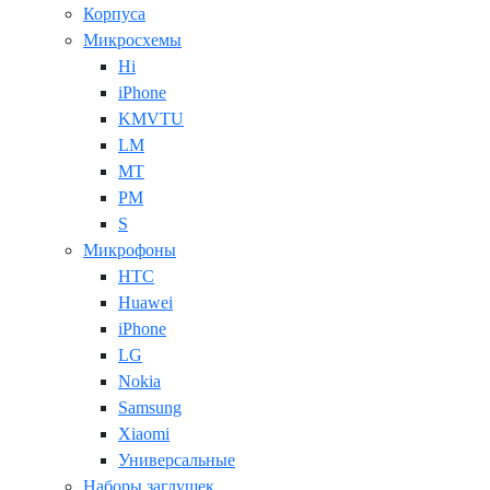
Корпуса
Микросхемы
Hi
iPhone
KMVTU
LM
MT
PM
S
Микрофоны
HTC
Huawei
iPhone
LG
Nokia
Samsung
Xiaomi
Универсальные
Наборы заглушек