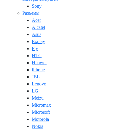
Sony
Разъемы
Acer
Alcatel
Asus
Explay
Fly
HTC
Huawei
iPhone
JBL
Lenovo
LG
Meizu
Micromax
Microsoft
Motorola
Nokia