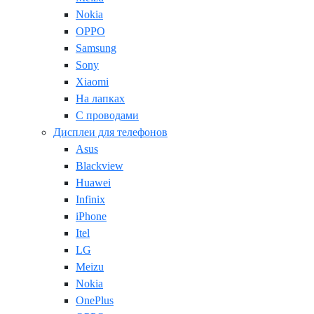
Nokia
OPPO
Samsung
Sony
Xiaomi
На лапках
С проводами
Дисплеи для телефонов
Asus
Blackview
Huawei
Infinix
iPhone
Itel
LG
Meizu
Nokia
OnePlus