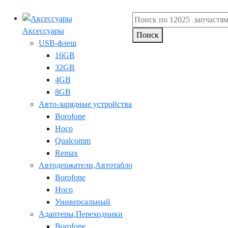
Аксессуары
Поиск
USB-флеш
16GB
32GB
4GB
8GB
Авто-зарядные устройства
Borofone
Hoco
Qualcomm
Remax
Автодержатели,Автотабло
Borofone
Hoco
Универсальный
Адаптеры,Переходники
Borofone