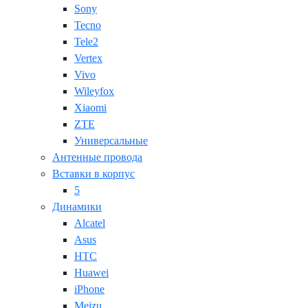
Sony
Tecno
Tele2
Vertex
Vivo
Wileyfox
Xiaomi
ZTE
Универсальные
Антенные провода
Вставки в корпус
5
Динамики
Alcatel
Asus
HTC
Huawei
iPhone
Meizu