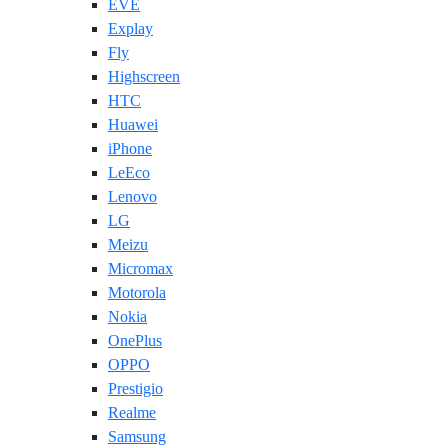
EVE
Explay
Fly
Highscreen
HTC
Huawei
iPhone
LeEco
Lenovo
LG
Meizu
Micromax
Motorola
Nokia
OnePlus
OPPO
Prestigio
Realme
Samsung