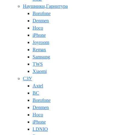
Наушники,Гарнитура
Borofone
Denmen
Hoco
iPhone
Joyroom
Remax
Samsung
TWS
Xiaomi
СЗУ
Axtel
BC
Borofone
Denmen
Hoco
iPhone
LDNIO