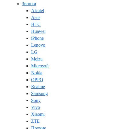
Звонки
Alcatel
Asus
HTC
Huawei
iPhone
Lenovo
LG
Meizu
Microsoft
Nokia
OPPO
Realme
Samsung
Sony
Vivo
Xiaomi
ZTE
Прочие