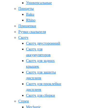
Универсальные
Пинцеты
Baku
Rhino
Прищепки
Ручки скальпеля
Скотч
Скотч двусторонний
Скотч для
аккумуляторов
Скотч для задних
крышек
Скотч для защиты
дисплеев
Скотч для проклейки
дисплеев
Скотч для сборки
Спреи
Mechanic