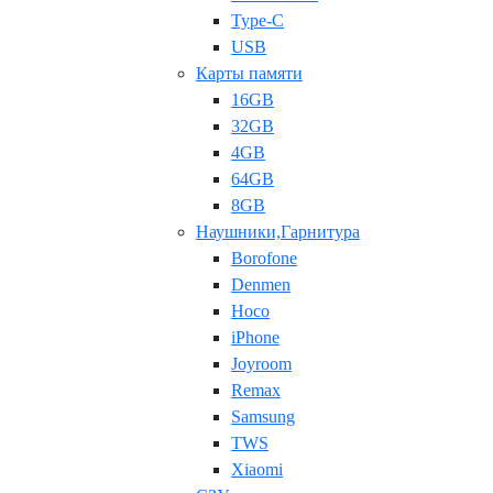
Type-C
USB
Карты памяти
16GB
32GB
4GB
64GB
8GB
Наушники,Гарнитура
Borofone
Denmen
Hoco
iPhone
Joyroom
Remax
Samsung
TWS
Xiaomi