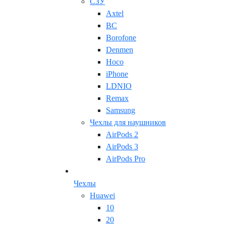
СЗУ
Axtel
BC
Borofone
Denmen
Hoco
iPhone
LDNIO
Remax
Samsung
Чехлы для наушников
AirPods 2
AirPods 3
AirPods Pro
Чехлы
Huawei
10
20