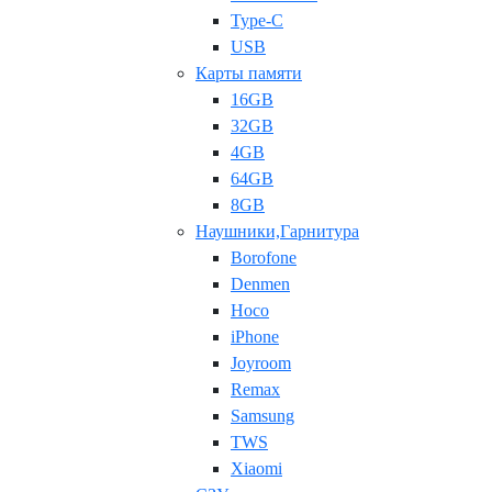
Type-C
USB
Карты памяти
16GB
32GB
4GB
64GB
8GB
Наушники,Гарнитура
Borofone
Denmen
Hoco
iPhone
Joyroom
Remax
Samsung
TWS
Xiaomi