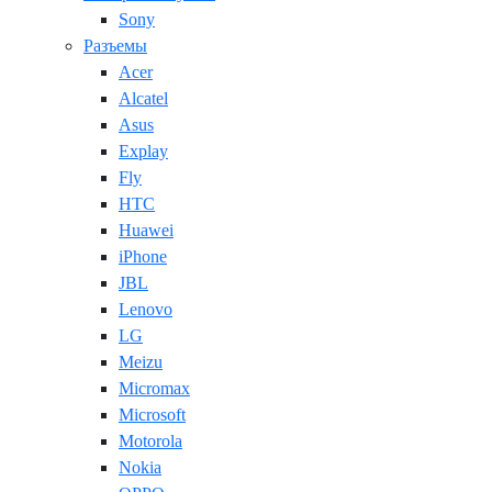
Sony
Разъемы
Acer
Alcatel
Asus
Explay
Fly
HTC
Huawei
iPhone
JBL
Lenovo
LG
Meizu
Micromax
Microsoft
Motorola
Nokia