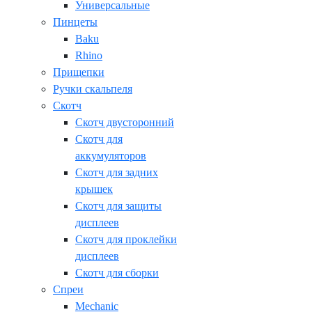
Универсальные
Пинцеты
Baku
Rhino
Прищепки
Ручки скальпеля
Скотч
Скотч двусторонний
Скотч для
аккумуляторов
Скотч для задних
крышек
Скотч для защиты
дисплеев
Скотч для проклейки
дисплеев
Скотч для сборки
Спреи
Mechanic