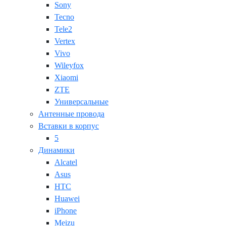
Sony
Tecno
Tele2
Vertex
Vivo
Wileyfox
Xiaomi
ZTE
Универсальные
Антенные провода
Вставки в корпус
5
Динамики
Alcatel
Asus
HTC
Huawei
iPhone
Meizu