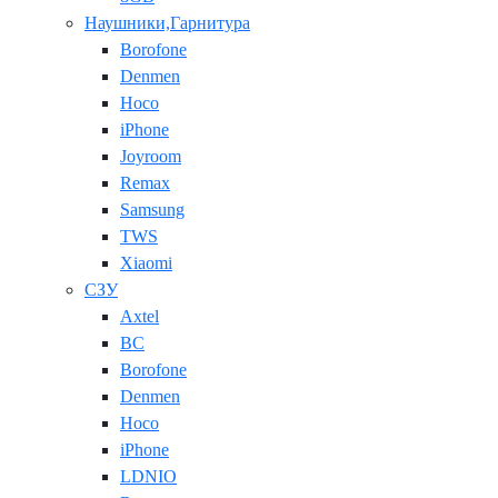
Наушники,Гарнитура
Borofone
Denmen
Hoco
iPhone
Joyroom
Remax
Samsung
TWS
Xiaomi
СЗУ
Axtel
BC
Borofone
Denmen
Hoco
iPhone
LDNIO