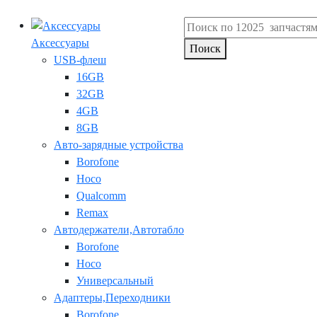
Аксессуары
Поиск
USB-флеш
16GB
32GB
4GB
8GB
Авто-зарядные устройства
Borofone
Hoco
Qualcomm
Remax
Автодержатели,Автотабло
Borofone
Hoco
Универсальный
Адаптеры,Переходники
Borofone