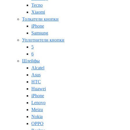
Tecno
Xiaomi
Толкатели кнопки
iPhone
Samsung
Уплотнители кнопки
5
6
Шлейфы
Alcatel
Asus
HTC
Huawei
iPhone
Lenovo
Meizu
Nokia
OPPO