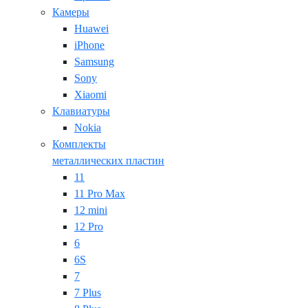
Камеры
Huawei
iPhone
Samsung
Sony
Xiaomi
Клавиатуры
Nokia
Комплекты
металлических пластин
11
11 Pro Max
12 mini
12 Pro
6
6S
7
7 Plus