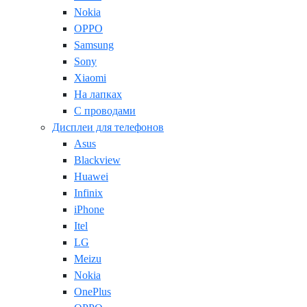
Nokia
OPPO
Samsung
Sony
Xiaomi
На лапках
С проводами
Дисплеи для телефонов
Asus
Blackview
Huawei
Infinix
iPhone
Itel
LG
Meizu
Nokia
OnePlus