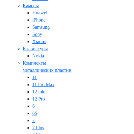
Камеры
Huawei
iPhone
Samsung
Sony
Xiaomi
Клавиатуры
Nokia
Комплекты
металлических пластин
11
11 Pro Max
12 mini
12 Pro
6
6S
7
7 Plus