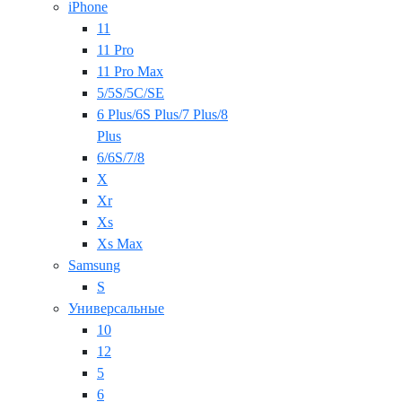
iPhone
11
11 Pro
11 Pro Max
5/5S/5C/SE
6 Plus/6S Plus/7 Plus/8
Plus
6/6S/7/8
X
Xr
Xs
Xs Max
Samsung
S
Универсальные
10
12
5
6