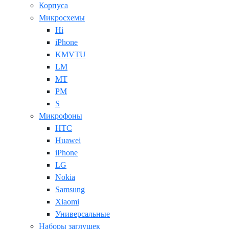
Корпуса
Микросхемы
Hi
iPhone
KMVTU
LM
MT
PM
S
Микрофоны
HTC
Huawei
iPhone
LG
Nokia
Samsung
Xiaomi
Универсальные
Наборы заглушек