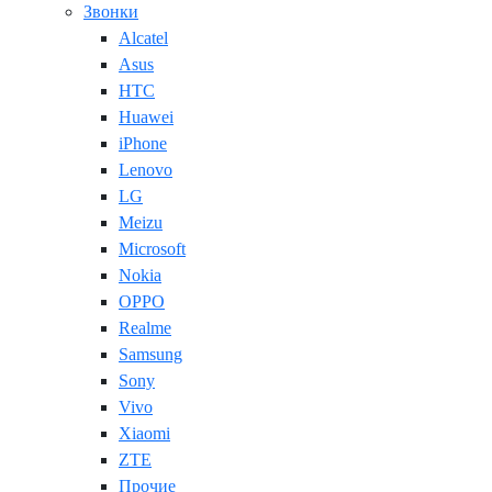
Звонки
Alcatel
Asus
HTC
Huawei
iPhone
Lenovo
LG
Meizu
Microsoft
Nokia
OPPO
Realme
Samsung
Sony
Vivo
Xiaomi
ZTE
Прочие