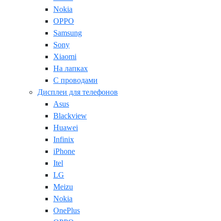
Nokia
OPPO
Samsung
Sony
Xiaomi
На лапках
С проводами
Дисплеи для телефонов
Asus
Blackview
Huawei
Infinix
iPhone
Itel
LG
Meizu
Nokia
OnePlus