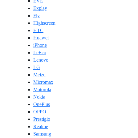
EVE
Explay
Fly
Highscreen
HTC
Huawei
iPhone
LeEco
Lenovo
LG
Meizu
Micromax
Motorola
Nokia
OnePlus
OPPO
Prestigio
Realme
Samsung