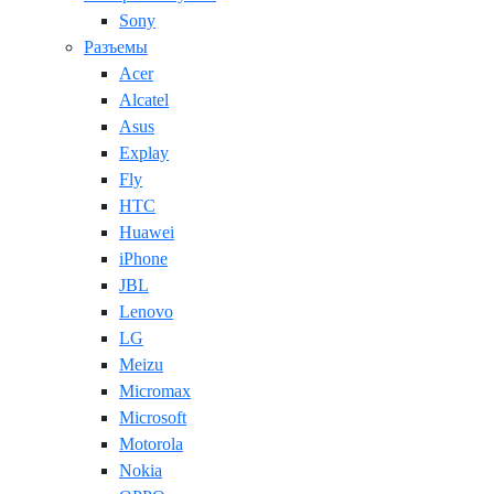
Sony
Разъемы
Acer
Alcatel
Asus
Explay
Fly
HTC
Huawei
iPhone
JBL
Lenovo
LG
Meizu
Micromax
Microsoft
Motorola
Nokia