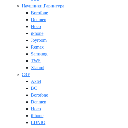
Наушники,Гарнитура
Borofone
Denmen
Hoco
iPhone
Joyroom
Remax
Samsung
TWS
Xiaomi
СЗУ
Axtel
BC
Borofone
Denmen
Hoco
iPhone
LDNIO