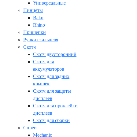
Универсальные
Пинцеты
Baku
Rhino
Прищепки
Ручки скальпеля
Скотч
Скотч двусторонний
Скотч для
аккумуляторов
Скотч для задних
крышек
Скотч для защиты
дисплеев
Скотч для проклейки
дисплеев
Скотч для сборки
Спреи
Mechanic