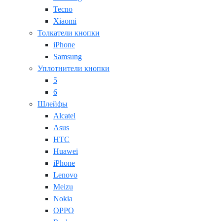
Tecno
Xiaomi
Толкатели кнопки
iPhone
Samsung
Уплотнители кнопки
5
6
Шлейфы
Alcatel
Asus
HTC
Huawei
iPhone
Lenovo
Meizu
Nokia
OPPO