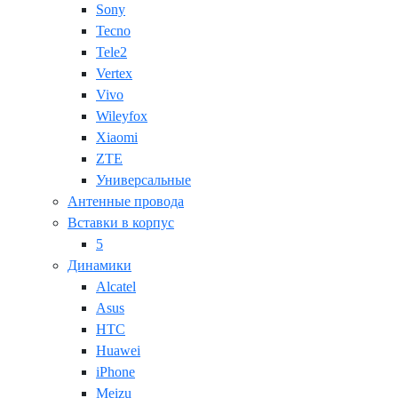
Sony
Tecno
Tele2
Vertex
Vivo
Wileyfox
Xiaomi
ZTE
Универсальные
Антенные провода
Вставки в корпус
5
Динамики
Alcatel
Asus
HTC
Huawei
iPhone
Meizu