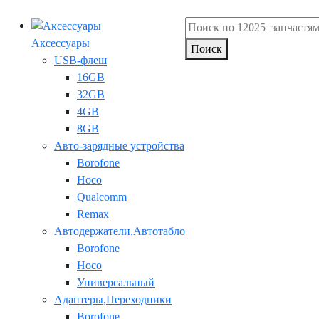
Аксессуары
Поиск
USB-флеш
16GB
32GB
4GB
8GB
Авто-зарядные устройства
Borofone
Hoco
Qualcomm
Remax
Автодержатели,Автотабло
Borofone
Hoco
Универсальный
Адаптеры,Переходники
Borofone