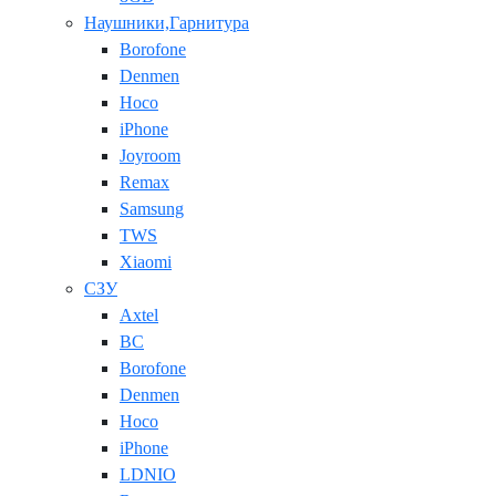
Наушники,Гарнитура
Borofone
Denmen
Hoco
iPhone
Joyroom
Remax
Samsung
TWS
Xiaomi
СЗУ
Axtel
BC
Borofone
Denmen
Hoco
iPhone
LDNIO