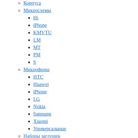
Корпуса
Микросхемы
Hi
iPhone
KMVTU
LM
MT
PM
S
Микрофоны
HTC
Huawei
iPhone
LG
Nokia
Samsung
Xiaomi
Универсальные
Наборы заглушек