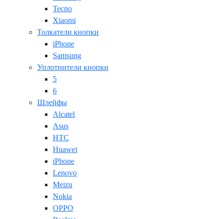
Tecno
Xiaomi
Толкатели кнопки
iPhone
Samsung
Уплотнители кнопки
5
6
Шлейфы
Alcatel
Asus
HTC
Huawei
iPhone
Lenovo
Meizu
Nokia
OPPO