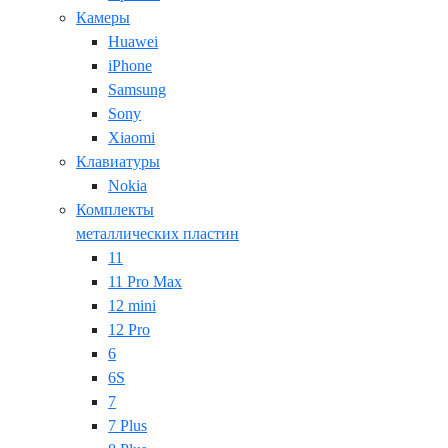
Камеры
Huawei
iPhone
Samsung
Sony
Xiaomi
Клавиатуры
Nokia
Комплекты
металлических пластин
11
11 Pro Max
12 mini
12 Pro
6
6S
7
7 Plus