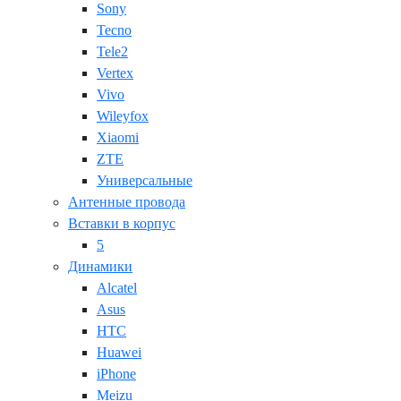
Sony
Tecno
Tele2
Vertex
Vivo
Wileyfox
Xiaomi
ZTE
Универсальные
Антенные провода
Вставки в корпус
5
Динамики
Alcatel
Asus
HTC
Huawei
iPhone
Meizu