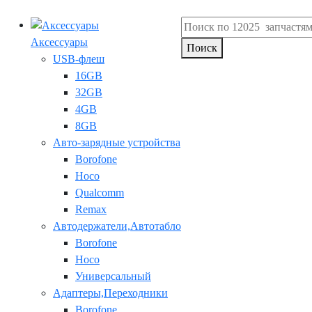
Аксессуары
Поиск
USB-флеш
16GB
32GB
4GB
8GB
Авто-зарядные устройства
Borofone
Hoco
Qualcomm
Remax
Автодержатели,Автотабло
Borofone
Hoco
Универсальный
Адаптеры,Переходники
Borofone