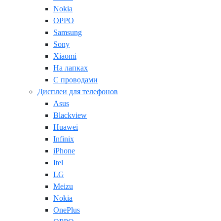
Nokia
OPPO
Samsung
Sony
Xiaomi
На лапках
С проводами
Дисплеи для телефонов
Asus
Blackview
Huawei
Infinix
iPhone
Itel
LG
Meizu
Nokia
OnePlus