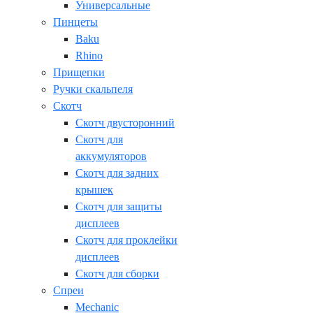
Универсальные
Пинцеты
Baku
Rhino
Прищепки
Ручки скальпеля
Скотч
Скотч двусторонний
Скотч для
аккумуляторов
Скотч для задних
крышек
Скотч для защиты
дисплеев
Скотч для проклейки
дисплеев
Скотч для сборки
Спреи
Mechanic