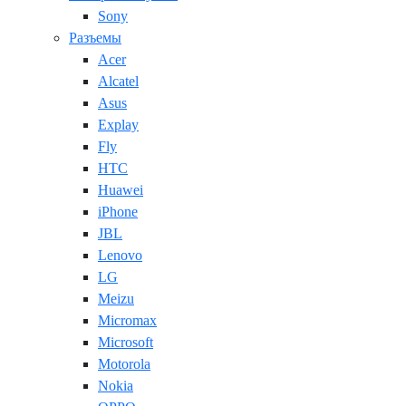
Sony
Разъемы
Acer
Alcatel
Asus
Explay
Fly
HTC
Huawei
iPhone
JBL
Lenovo
LG
Meizu
Micromax
Microsoft
Motorola
Nokia