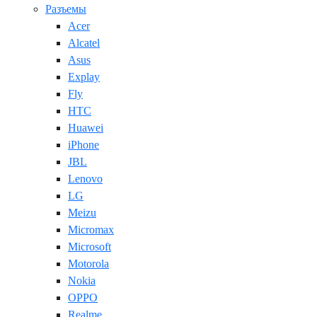
Разъемы
Acer
Alcatel
Asus
Explay
Fly
HTC
Huawei
iPhone
JBL
Lenovo
LG
Meizu
Micromax
Microsoft
Motorola
Nokia
OPPO
Realme