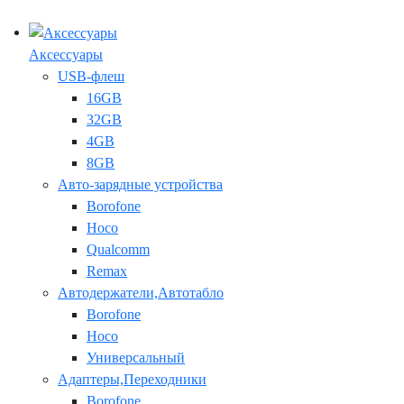
Аксессуары
USB-флеш
16GB
32GB
4GB
8GB
Авто-зарядные устройства
Borofone
Hoco
Qualcomm
Remax
Автодержатели,Автотабло
Borofone
Hoco
Универсальный
Адаптеры,Переходники
Borofone