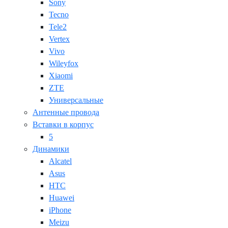
Sony
Tecno
Tele2
Vertex
Vivo
Wileyfox
Xiaomi
ZTE
Универсальные
Антенные провода
Вставки в корпус
5
Динамики
Alcatel
Asus
HTC
Huawei
iPhone
Meizu