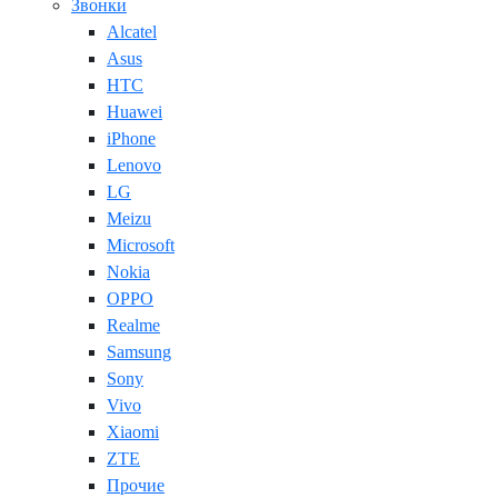
Звонки
Alcatel
Asus
HTC
Huawei
iPhone
Lenovo
LG
Meizu
Microsoft
Nokia
OPPO
Realme
Samsung
Sony
Vivo
Xiaomi
ZTE
Прочие