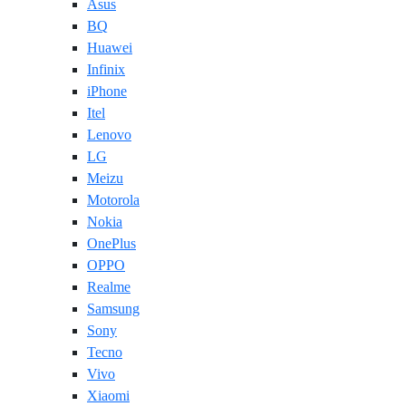
Asus
BQ
Huawei
Infinix
iPhone
Itel
Lenovo
LG
Meizu
Motorola
Nokia
OnePlus
OPPO
Realme
Samsung
Sony
Tecno
Vivo
Xiaomi