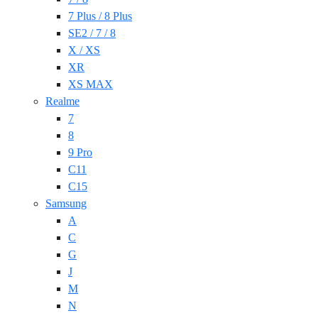
7 Plus / 8 Plus
SE2 / 7 / 8
X / XS
XR
XS MAX
Realme
7
8
9 Pro
C11
C15
Samsung
A
C
G
J
M
N