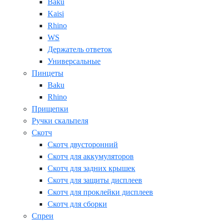
Baku
Kaisi
Rhino
WS
Держатель ответок
Универсальные
Пинцеты
Baku
Rhino
Прищепки
Ручки скальпеля
Скотч
Скотч двусторонний
Скотч для аккумуляторов
Скотч для задних крышек
Скотч для защиты дисплеев
Скотч для проклейки дисплеев
Скотч для сборки
Спреи