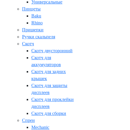
Универсальные
Пинцеты
Baku
Rhino
Прищепки
Ручки скальпеля
Скотч
Скотч двусторонний
Скотч для
аккумуляторов
Скотч для задних
крышек
Скотч для защиты
дисплеев
Скотч для проклейки
дисплеев
Скотч для сборки
Спреи
Mechanic