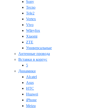
Sony
Tecno
Tele2
Vertex
Vivo
Wileyfox
Xiaomi
ZTE
Универсальные
Антенные провода
Вставки в корпус
5
Динамики
Alcatel
Asus
HTC
Huawei
iPhone
Meizu