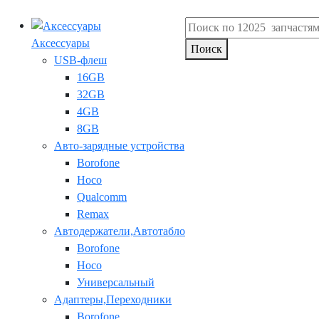
Аксессуары
Поиск
USB-флеш
16GB
32GB
4GB
8GB
Авто-зарядные устройства
Borofone
Hoco
Qualcomm
Remax
Автодержатели,Автотабло
Borofone
Hoco
Универсальный
Адаптеры,Переходники
Borofone