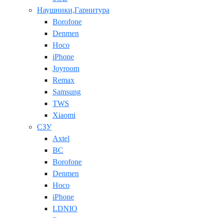
Наушники,Гарнитура
Borofone
Denmen
Hoco
iPhone
Joyroom
Remax
Samsung
TWS
Xiaomi
СЗУ
Axtel
BC
Borofone
Denmen
Hoco
iPhone
LDNIO