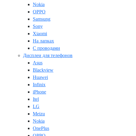
Nokia
OPPO
Samsung
Sony
Xiaomi
На лапках
С проводами
Дисплеи для телефонов
Asus
Blackview
Huawei
Infinix
iPhone
Itel
LG
Meizu
Nokia
OnePlus
OPPO