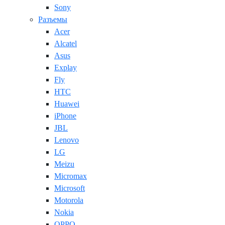
Sony
Разъемы
Acer
Alcatel
Asus
Explay
Fly
HTC
Huawei
iPhone
JBL
Lenovo
LG
Meizu
Micromax
Microsoft
Motorola
Nokia
OPPO