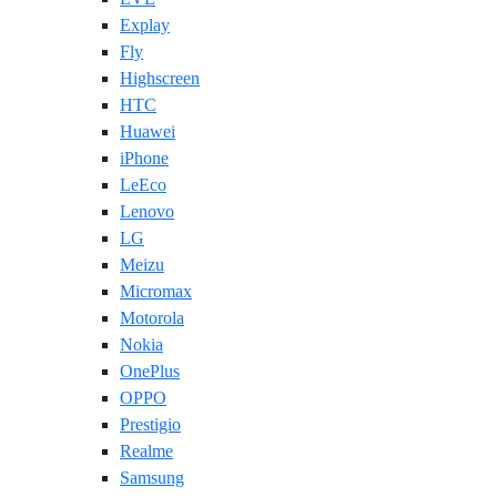
Explay
Fly
Highscreen
HTC
Huawei
iPhone
LeEco
Lenovo
LG
Meizu
Micromax
Motorola
Nokia
OnePlus
OPPO
Prestigio
Realme
Samsung