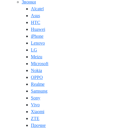
Звонки
Alcatel
Asus
HTC
Huawei
iPhone
Lenovo
LG
Meizu
Microsoft
Nokia
OPPO
Realme
Samsung
Sony
Vivo
Xiaomi
ZTE
Прочие