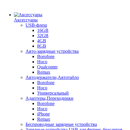
Аксессуары
USB-флеш
16GB
32GB
4GB
8GB
Авто-зарядные устройства
Borofone
Hoco
Qualcomm
Remax
Автодержатели,Автотабло
Borofone
Hoco
Универсальный
Адаптеры,Переходники
Borofone
Hoco
iPhone
Remax
Беспроводные зарядные устройства
Зарядные устройства USB для фитнес-браслетов