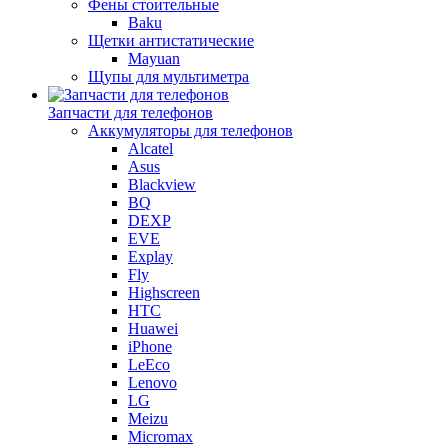
Фены стоительные
Baku
Щетки антистатические
Mayuan
Щупы для мультиметра
Запчасти для телефонов
Аккумуляторы для телефонов
Alcatel
Asus
Blackview
BQ
DEXP
EVE
Explay
Fly
Highscreen
HTC
Huawei
iPhone
LeEco
Lenovo
LG
Meizu
Micromax