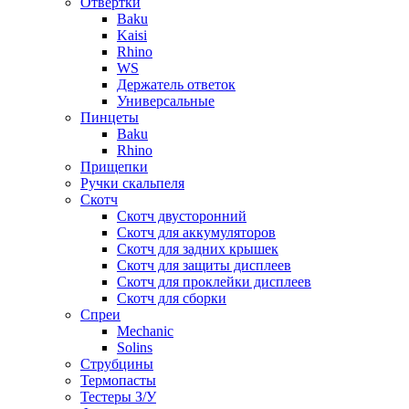
Отвертки
Baku
Kaisi
Rhino
WS
Держатель ответок
Универсальные
Пинцеты
Baku
Rhino
Прищепки
Ручки скальпеля
Скотч
Скотч двусторонний
Скотч для аккумуляторов
Скотч для задних крышек
Скотч для защиты дисплеев
Скотч для проклейки дисплеев
Скотч для сборки
Спреи
Mechanic
Solins
Струбцины
Термопасты
Тестеры З/У