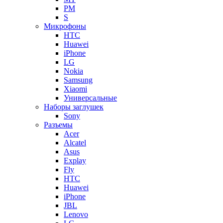
PM
S
Микрофоны
HTC
Huawei
iPhone
LG
Nokia
Samsung
Xiaomi
Универсальные
Наборы заглушек
Sony
Разъемы
Acer
Alcatel
Asus
Explay
Fly
HTC
Huawei
iPhone
JBL
Lenovo