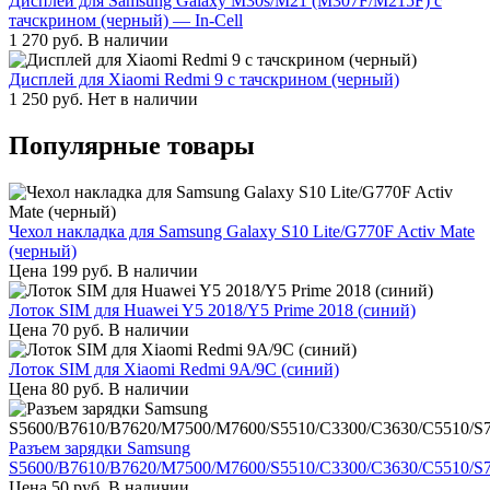
Дисплей для Samsung Galaxy M30s/M21 (M307F/M215F) с
тачскрином (черный) — In-Cell
1 270
руб.
В наличии
Дисплей для Xiaomi Redmi 9 с тачскрином (черный)
1 250
руб.
Нет в наличии
Популярные товары
Чехол накладка для Samsung Galaxy S10 Lite/G770F Activ Mate
(черный)
Цена
199
руб.
В наличии
Лоток SIM для Huawei Y5 2018/Y5 Prime 2018 (синий)
Цена
70
руб.
В наличии
Лоток SIM для Xiaomi Redmi 9A/9C (синий)
Цена
80
руб.
В наличии
Разъем зарядки Samsung
S5600/B7610/B7620/M7500/M7600/S5510/C3300/C3630/C5510/S
Цена
50
руб.
В наличии