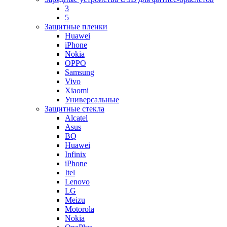
3
5
Защитные пленки
Huawei
iPhone
Nokia
OPPO
Samsung
Vivo
Xiaomi
Универсальные
Защитные стекла
Alcatel
Asus
BQ
Huawei
Infinix
iPhone
Itel
Lenovo
LG
Meizu
Motorola
Nokia