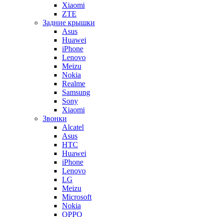
Xiaomi
ZTE
Задние крышки
Asus
Huawei
iPhone
Lenovo
Meizu
Nokia
Realme
Samsung
Sony
Xiaomi
Звонки
Alcatel
Asus
HTC
Huawei
iPhone
Lenovo
LG
Meizu
Microsoft
Nokia
OPPO