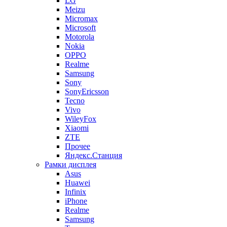
LG
Meizu
Micromax
Microsoft
Motorola
Nokia
OPPO
Realme
Samsung
Sony
SonyEricsson
Tecno
Vivo
WileyFox
Xiaomi
ZTE
Прочее
Яндекс.Станция
Рамки дисплея
Asus
Huawei
Infinix
iPhone
Realme
Samsung