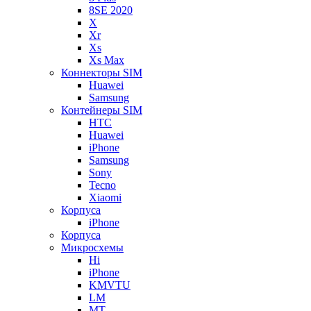
8SE 2020
X
Xr
Xs
Xs Max
Коннекторы SIM
Huawei
Samsung
Контейнеры SIM
HTC
Huawei
iPhone
Samsung
Sony
Tecno
Xiaomi
Корпуса
iPhone
Корпуса
Микросхемы
Hi
iPhone
KMVTU
LM
MT