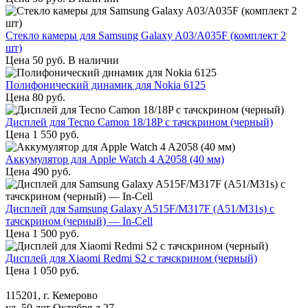
Стекло камеры для Samsung Galaxy A03/A035F (комплект 2
шт)
Цена
50
руб.
В наличии
Полифонический динамик для Nokia 6125
Цена
80
руб.
Дисплей для Tecno Camon 18/18P с тачскрином (черный)
Цена
1 550
руб.
Аккумулятор для Apple Watch 4 A2058 (40 мм)
Цена
490
руб.
Дисплей для Samsung Galaxy A515F/M317F (A51/M31s) с
тачскрином (черный) — In-Cell
Цена
1 500
руб.
Дисплей для Xiaomi Redmi S2 с тачскрином (черный)
Цена
1 050
руб.
115201, г. Кемерово
ул. 50 лет Октября д.27