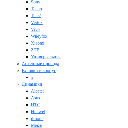
Sony
Tecno
Tele2
Vertex
Vivo
Wileyfox
Xiaomi
ZTE
Универсальные
Антенные провода
Вставки в корпус
5
Динамики
Alcatel
Asus
HTC
Huawei
iPhone
Meizu