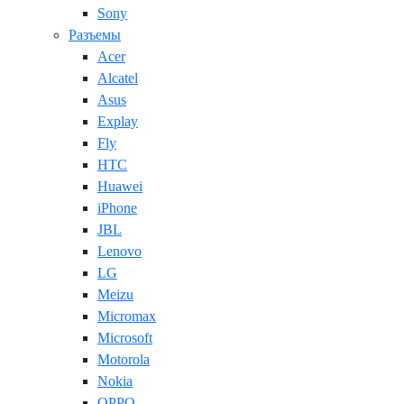
Sony
Разъемы
Acer
Alcatel
Asus
Explay
Fly
HTC
Huawei
iPhone
JBL
Lenovo
LG
Meizu
Micromax
Microsoft
Motorola
Nokia
OPPO