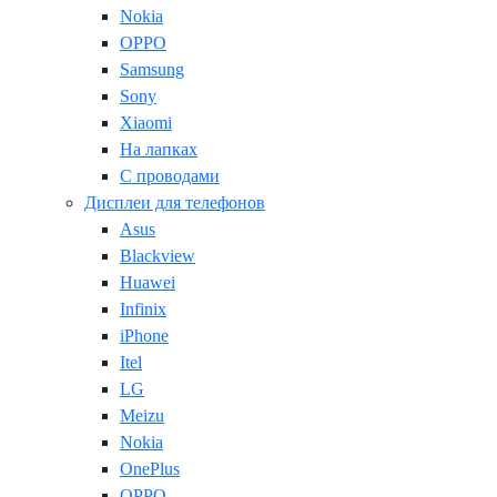
Nokia
OPPO
Samsung
Sony
Xiaomi
На лапках
С проводами
Дисплеи для телефонов
Asus
Blackview
Huawei
Infinix
iPhone
Itel
LG
Meizu
Nokia
OnePlus
OPPO