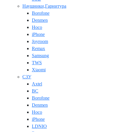
Наушники,Гарнитура
Borofone
Denmen
Hoco
iPhone
Joyroom
Remax
Samsung
TWS
Xiaomi
СЗУ
Axtel
BC
Borofone
Denmen
Hoco
iPhone
LDNIO