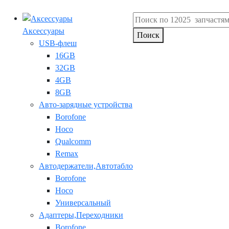
Аксессуары
Поиск
USB-флеш
16GB
32GB
4GB
8GB
Авто-зарядные устройства
Borofone
Hoco
Qualcomm
Remax
Автодержатели,Автотабло
Borofone
Hoco
Универсальный
Адаптеры,Переходники
Borofone