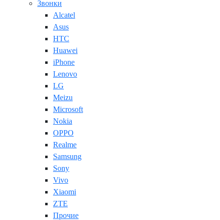
Звонки
Alcatel
Asus
HTC
Huawei
iPhone
Lenovo
LG
Meizu
Microsoft
Nokia
OPPO
Realme
Samsung
Sony
Vivo
Xiaomi
ZTE
Прочие