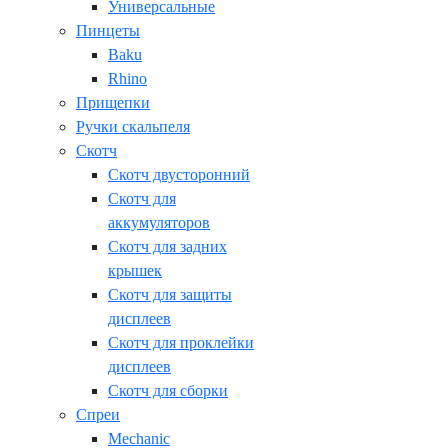
Универсальные
Пинцеты
Baku
Rhino
Прищепки
Ручки скальпеля
Скотч
Скотч двусторонний
Скотч для
аккумуляторов
Скотч для задних
крышек
Скотч для защиты
дисплеев
Скотч для проклейки
дисплеев
Скотч для сборки
Спреи
Mechanic