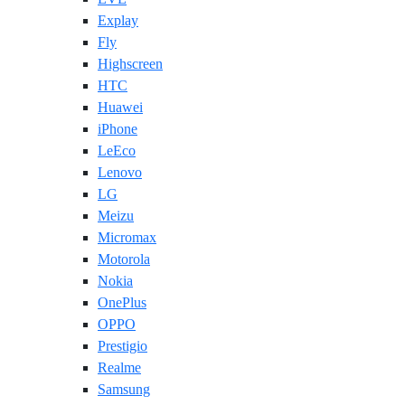
Explay
Fly
Highscreen
HTC
Huawei
iPhone
LeEco
Lenovo
LG
Meizu
Micromax
Motorola
Nokia
OnePlus
OPPO
Prestigio
Realme
Samsung