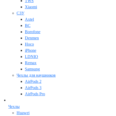
TWS
Xiaomi
СЗУ
Axtel
BC
Borofone
Denmen
Hoco
iPhone
LDNIO
Remax
Samsung
Чехлы для наушников
AirPods 2
AirPods 3
AirPods Pro
Чехлы
Huawei