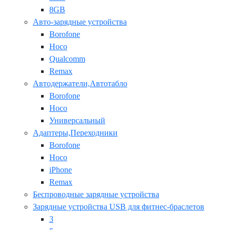
8GB
Авто-зарядные устройства
Borofone
Hoco
Qualcomm
Remax
Автодержатели,Автотабло
Borofone
Hoco
Универсальный
Адаптеры,Переходники
Borofone
Hoco
iPhone
Remax
Беспроводные зарядные устройства
Зарядные устройства USB для фитнес-браслетов
3