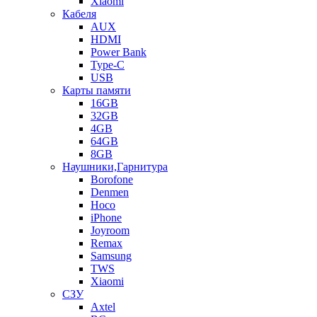
Xiaomi
Кабеля
AUX
HDMI
Power Bank
Type-C
USB
Карты памяти
16GB
32GB
4GB
64GB
8GB
Наушники,Гарнитура
Borofone
Denmen
Hoco
iPhone
Joyroom
Remax
Samsung
TWS
Xiaomi
СЗУ
Axtel