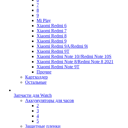
7
8
9
Mi Play
Xiaomi Redmi 6
Xiaomi Redmi 7
Xiaomi Redmi 8
Xiaomi Redmi 9
Xiaomi Redmi 9A/Redmi 9i
Xiaomi Redmi 9T
Xiaomi Redmi Note 10//Redmi Note 10S
Xiaomi Redmi Note 8/Redmi Note 8 2021
Xiaomi Redmi Note 9T
Прочие
Картхолдер
Остальные
Запчасти для Watch
Аккумуляторы для часов
2
3
4
5
Защитные пленки