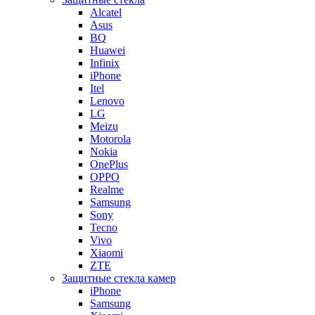
Alcatel
Asus
BQ
Huawei
Infinix
iPhone
Itel
Lenovo
LG
Meizu
Motorola
Nokia
OnePlus
OPPO
Realme
Samsung
Sony
Tecno
Vivo
Xiaomi
ZTE
Защитные стекла камер
iPhone
Samsung