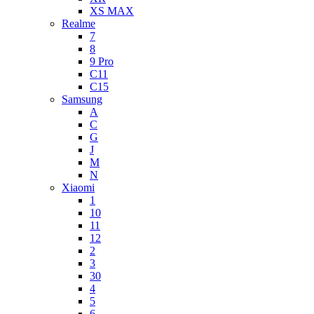
XS MAX
Realme
7
8
9 Pro
C11
C15
Samsung
A
C
G
J
M
N
Xiaomi
1
10
11
12
2
3
30
4
5
6