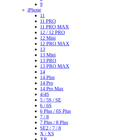
9
iPhone
11
11 PRO
11 PRO MAX
12 / 12 PRO
12 Mini
12 PRO MAX
13
13 Mini
13 PRO
13 PRO MAX
14
14 Plus
14 Pro
14 Pro Max
4/4S
5 / 5S / SE
6 / 6S
6 Plus / 6S Plus
7 / 8
7 Plus / 8 Plus
SE2 / 7 / 8
X / XS
XR