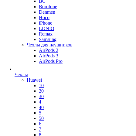
BC
Borofone
Denmen
Hoco
iPhone
LDNIO
Remax
Samsung
Чехлы для наушников
AirPods 2
AirPods 3
AirPods Pro
Чехлы
Huawei
10
20
30
4
40
5
50
6
7
8