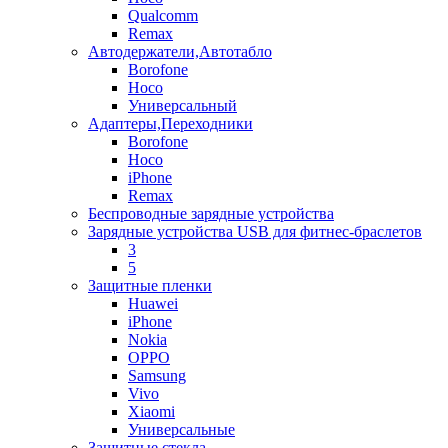
Qualcomm
Remax
Автодержатели,Автотабло
Borofone
Hoco
Универсальный
Адаптеры,Переходники
Borofone
Hoco
iPhone
Remax
Беспроводные зарядные устройства
Зарядные устройства USB для фитнес-браслетов
3
5
Защитные пленки
Huawei
iPhone
Nokia
OPPO
Samsung
Vivo
Xiaomi
Универсальные
Защитные стекла