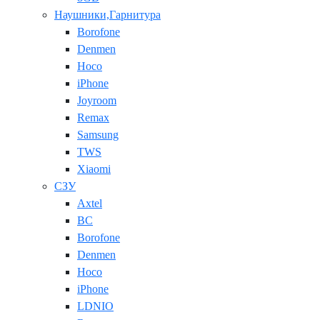
Наушники,Гарнитура
Borofone
Denmen
Hoco
iPhone
Joyroom
Remax
Samsung
TWS
Xiaomi
СЗУ
Axtel
BC
Borofone
Denmen
Hoco
iPhone
LDNIO