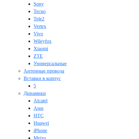
Sony
Tecno
Tele2
Vertex
Vivo
Wileyfox
Xiaomi
ZTE
Универсальные
Антенные провода
Вставки в корпус
5
Динамики
Alcatel
Asus
HTC
Huawei
iPhone
Meizu