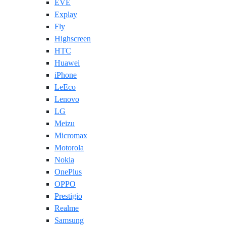
EVE
Explay
Fly
Highscreen
HTC
Huawei
iPhone
LeEco
Lenovo
LG
Meizu
Micromax
Motorola
Nokia
OnePlus
OPPO
Prestigio
Realme
Samsung