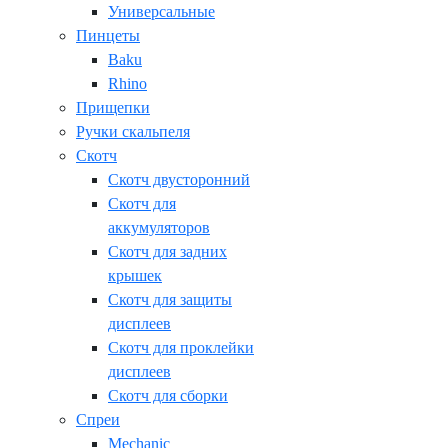
Универсальные
Пинцеты
Baku
Rhino
Прищепки
Ручки скальпеля
Скотч
Скотч двусторонний
Скотч для
аккумуляторов
Скотч для задних
крышек
Скотч для защиты
дисплеев
Скотч для проклейки
дисплеев
Скотч для сборки
Спреи
Mechanic