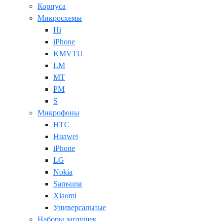
Корпуса
Микросхемы
Hi
iPhone
KMVTU
LM
MT
PM
S
Микрофоны
HTC
Huawei
iPhone
LG
Nokia
Samsung
Xiaomi
Универсальные
Наборы заглушек