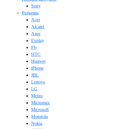
Sony
Разъемы
Acer
Alcatel
Asus
Explay
Fly
HTC
Huawei
iPhone
JBL
Lenovo
LG
Meizu
Micromax
Microsoft
Motorola
Nokia