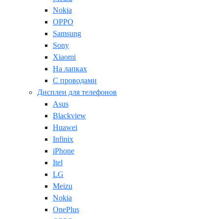
Nokia
OPPO
Samsung
Sony
Xiaomi
На лапках
С проводами
Дисплеи для телефонов
Asus
Blackview
Huawei
Infinix
iPhone
Itel
LG
Meizu
Nokia
OnePlus