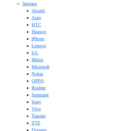
Звонки
Alcatel
Asus
HTC
Huawei
iPhone
Lenovo
LG
Meizu
Microsoft
Nokia
OPPO
Realme
Samsung
Sony
Vivo
Xiaomi
ZTE
Прочие