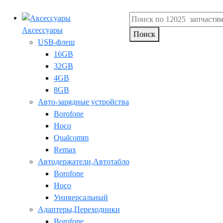
Аксессуары
Поиск
USB-флеш
16GB
32GB
4GB
8GB
Авто-зарядные устройства
Borofone
Hoco
Qualcomm
Remax
Автодержатели,Автотабло
Borofone
Hoco
Универсальный
Адаптеры,Переходники
Borofone