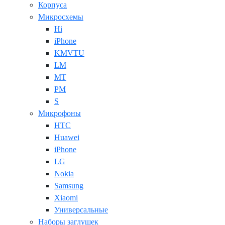
Корпуса
Микросхемы
Hi
iPhone
KMVTU
LM
MT
PM
S
Микрофоны
HTC
Huawei
iPhone
LG
Nokia
Samsung
Xiaomi
Универсальные
Наборы заглушек