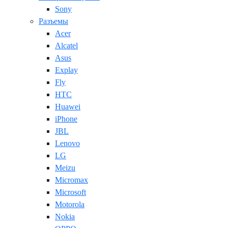
Sony
Разъемы
Acer
Alcatel
Asus
Explay
Fly
HTC
Huawei
iPhone
JBL
Lenovo
LG
Meizu
Micromax
Microsoft
Motorola
Nokia