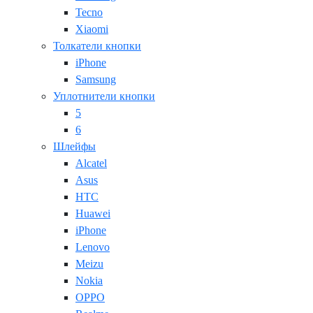
Tecno
Xiaomi
Толкатели кнопки
iPhone
Samsung
Уплотнители кнопки
5
6
Шлейфы
Alcatel
Asus
HTC
Huawei
iPhone
Lenovo
Meizu
Nokia
OPPO