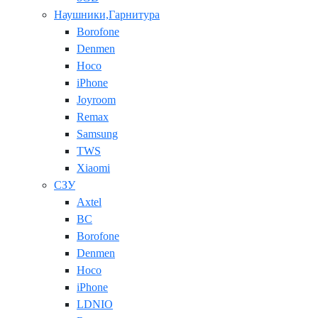
Наушники,Гарнитура
Borofone
Denmen
Hoco
iPhone
Joyroom
Remax
Samsung
TWS
Xiaomi
СЗУ
Axtel
BC
Borofone
Denmen
Hoco
iPhone
LDNIO