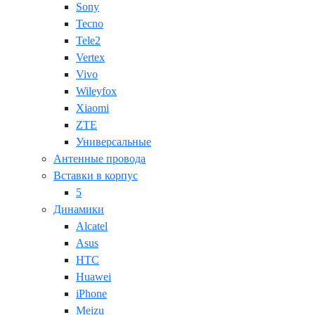
Sony
Tecno
Tele2
Vertex
Vivo
Wileyfox
Xiaomi
ZTE
Универсальные
Антенные провода
Вставки в корпус
5
Динамики
Alcatel
Asus
HTC
Huawei
iPhone
Meizu