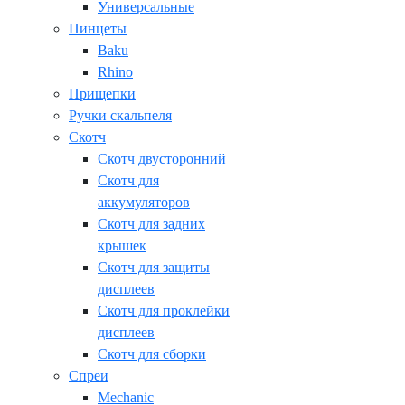
Универсальные
Пинцеты
Baku
Rhino
Прищепки
Ручки скальпеля
Скотч
Скотч двусторонний
Скотч для
аккумуляторов
Скотч для задних
крышек
Скотч для защиты
дисплеев
Скотч для проклейки
дисплеев
Скотч для сборки
Спреи
Mechanic