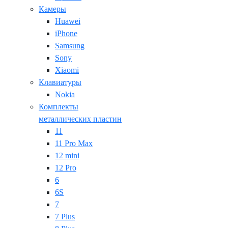
Камеры
Huawei
iPhone
Samsung
Sony
Xiaomi
Клавиатуры
Nokia
Комплекты
металлических пластин
11
11 Pro Max
12 mini
12 Pro
6
6S
7
7 Plus