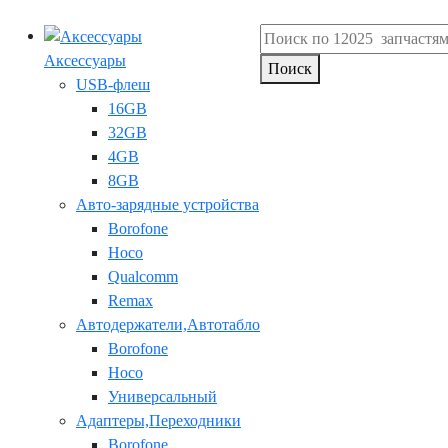
Аксессуары
Поиск
USB-флеш
16GB
32GB
4GB
8GB
Авто-зарядные устройства
Borofone
Hoco
Qualcomm
Remax
Автодержатели,Автотабло
Borofone
Hoco
Универсальный
Адаптеры,Переходники
Borofone