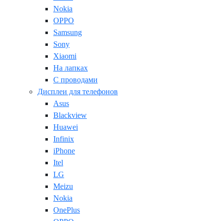
Nokia
OPPO
Samsung
Sony
Xiaomi
На лапках
С проводами
Дисплеи для телефонов
Asus
Blackview
Huawei
Infinix
iPhone
Itel
LG
Meizu
Nokia
OnePlus