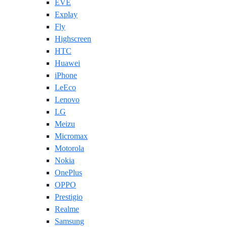
EVE
Explay
Fly
Highscreen
HTC
Huawei
iPhone
LeEco
Lenovo
LG
Meizu
Micromax
Motorola
Nokia
OnePlus
OPPO
Prestigio
Realme
Samsung