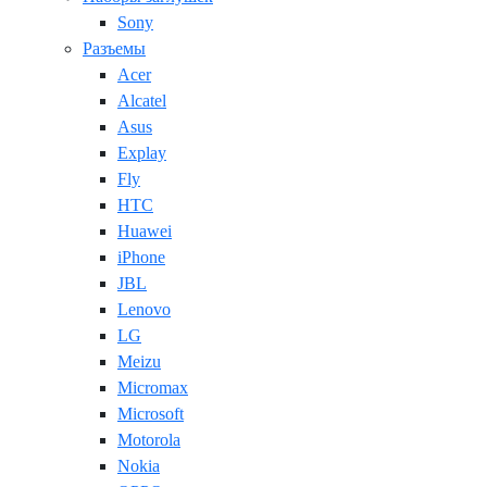
Sony
Разъемы
Acer
Alcatel
Asus
Explay
Fly
HTC
Huawei
iPhone
JBL
Lenovo
LG
Meizu
Micromax
Microsoft
Motorola
Nokia