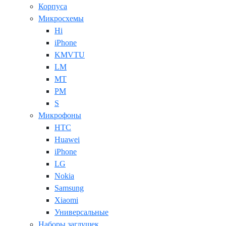
Корпуса
Микросхемы
Hi
iPhone
KMVTU
LM
MT
PM
S
Микрофоны
HTC
Huawei
iPhone
LG
Nokia
Samsung
Xiaomi
Универсальные
Наборы заглушек