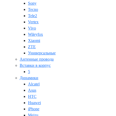
Sony
Tecno
Tele2
Vertex
Vivo
Wileyfox
Xiaomi
ZTE
Универсальные
Антенные провода
Вставки в корпус
5
Динамики
Alcatel
Asus
HTC
Huawei
iPhone
Meizu