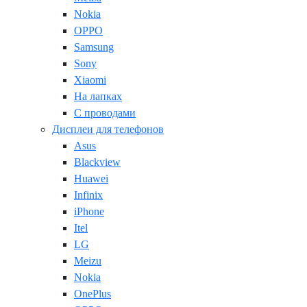
Nokia
OPPO
Samsung
Sony
Xiaomi
На лапках
С проводами
Дисплеи для телефонов
Asus
Blackview
Huawei
Infinix
iPhone
Itel
LG
Meizu
Nokia
OnePlus