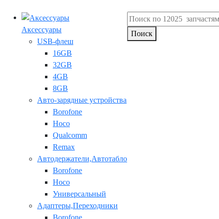
Аксессуары
Поиск
USB-флеш
16GB
32GB
4GB
8GB
Авто-зарядные устройства
Borofone
Hoco
Qualcomm
Remax
Автодержатели,Автотабло
Borofone
Hoco
Универсальный
Адаптеры,Переходники
Borofone