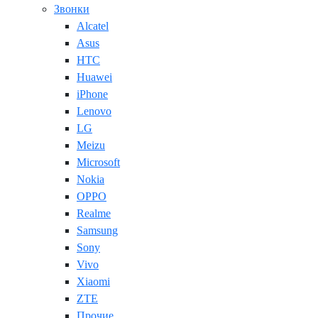
Звонки
Alcatel
Asus
HTC
Huawei
iPhone
Lenovo
LG
Meizu
Microsoft
Nokia
OPPO
Realme
Samsung
Sony
Vivo
Xiaomi
ZTE
Прочие