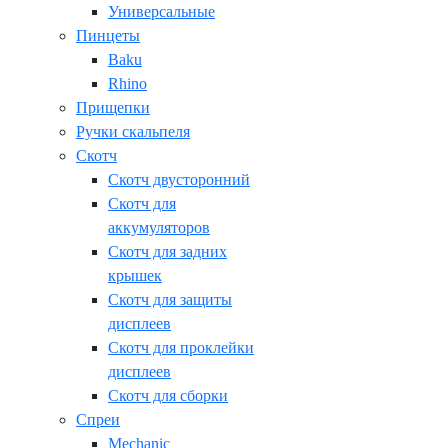
Универсальные
Пинцеты
Baku
Rhino
Прищепки
Ручки скальпеля
Скотч
Скотч двусторонний
Скотч для
аккумуляторов
Скотч для задних
крышек
Скотч для защиты
дисплеев
Скотч для проклейки
дисплеев
Скотч для сборки
Спреи
Mechanic