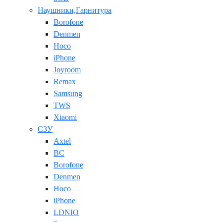
Наушники,Гарнитура
Borofone
Denmen
Hoco
iPhone
Joyroom
Remax
Samsung
TWS
Xiaomi
СЗУ
Axtel
BC
Borofone
Denmen
Hoco
iPhone
LDNIO