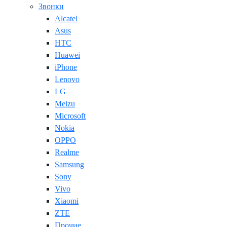
Звонки
Alcatel
Asus
HTC
Huawei
iPhone
Lenovo
LG
Meizu
Microsoft
Nokia
OPPO
Realme
Samsung
Sony
Vivo
Xiaomi
ZTE
Прочие