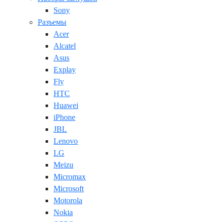
Sony
Разъемы
Acer
Alcatel
Asus
Explay
Fly
HTC
Huawei
iPhone
JBL
Lenovo
LG
Meizu
Micromax
Microsoft
Motorola
Nokia