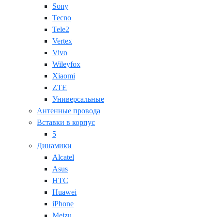
Sony
Tecno
Tele2
Vertex
Vivo
Wileyfox
Xiaomi
ZTE
Универсальные
Антенные провода
Вставки в корпус
5
Динамики
Alcatel
Asus
HTC
Huawei
iPhone
Meizu