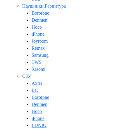
Наушники,Гарнитура
Borofone
Denmen
Hoco
iPhone
Joyroom
Remax
Samsung
TWS
Xiaomi
СЗУ
Axtel
BC
Borofone
Denmen
Hoco
iPhone
LDNIO