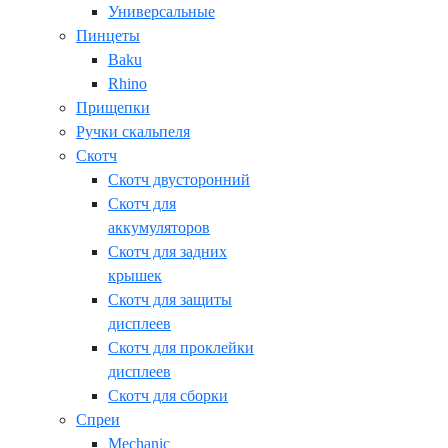
Универсальные
Пинцеты
Baku
Rhino
Прищепки
Ручки скальпеля
Скотч
Скотч двусторонний
Скотч для
аккумуляторов
Скотч для задних
крышек
Скотч для защиты
дисплеев
Скотч для проклейки
дисплеев
Скотч для сборки
Спреи
Mechanic