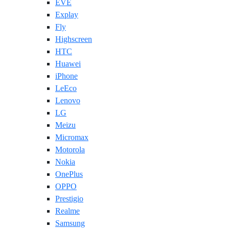
EVE
Explay
Fly
Highscreen
HTC
Huawei
iPhone
LeEco
Lenovo
LG
Meizu
Micromax
Motorola
Nokia
OnePlus
OPPO
Prestigio
Realme
Samsung