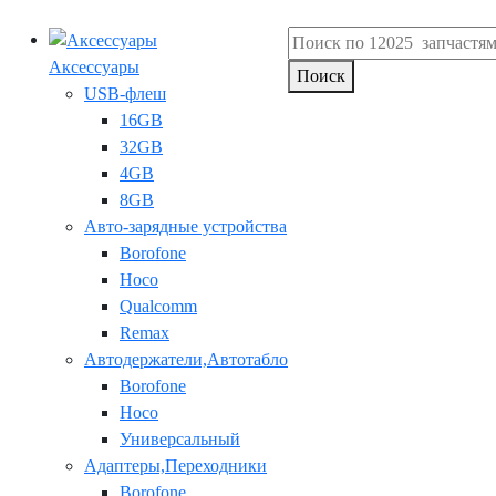
Аксессуары
Поиск
USB-флеш
16GB
32GB
4GB
8GB
Авто-зарядные устройства
Borofone
Hoco
Qualcomm
Remax
Автодержатели,Автотабло
Borofone
Hoco
Универсальный
Адаптеры,Переходники
Borofone