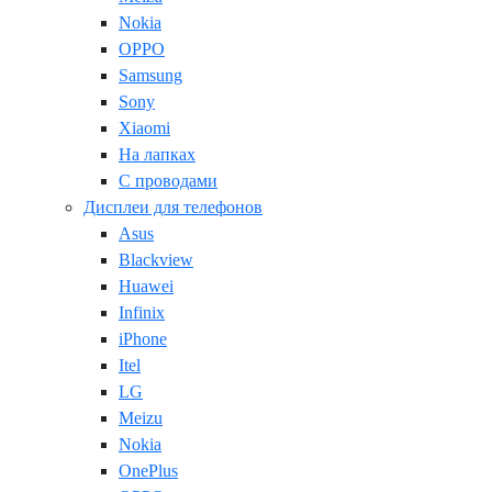
Nokia
OPPO
Samsung
Sony
Xiaomi
На лапках
С проводами
Дисплеи для телефонов
Asus
Blackview
Huawei
Infinix
iPhone
Itel
LG
Meizu
Nokia
OnePlus