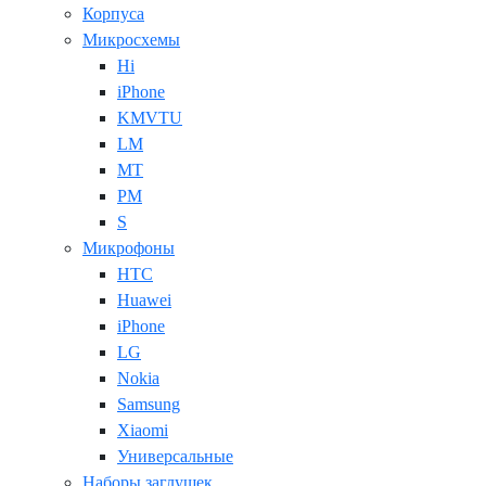
Корпуса
Микросхемы
Hi
iPhone
KMVTU
LM
MT
PM
S
Микрофоны
HTC
Huawei
iPhone
LG
Nokia
Samsung
Xiaomi
Универсальные
Наборы заглушек