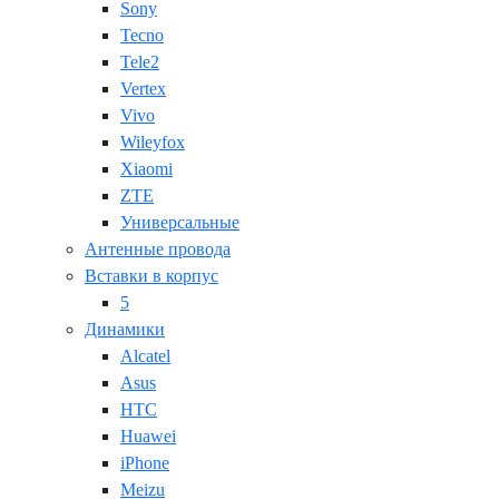
Sony
Tecno
Tele2
Vertex
Vivo
Wileyfox
Xiaomi
ZTE
Универсальные
Антенные провода
Вставки в корпус
5
Динамики
Alcatel
Asus
HTC
Huawei
iPhone
Meizu