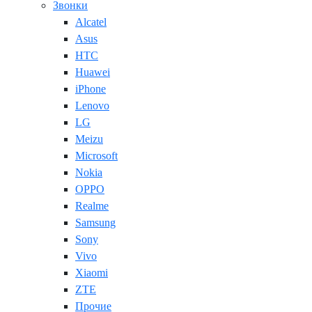
Звонки
Alcatel
Asus
HTC
Huawei
iPhone
Lenovo
LG
Meizu
Microsoft
Nokia
OPPO
Realme
Samsung
Sony
Vivo
Xiaomi
ZTE
Прочие