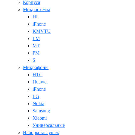
Корпуса
Микросхемы
Hi
iPhone
KMVTU
LM
MT
PM
S
Микрофоны
HTC
Huawei
iPhone
LG
Nokia
Samsung
Xiaomi
Универсальные
Наборы заглушек