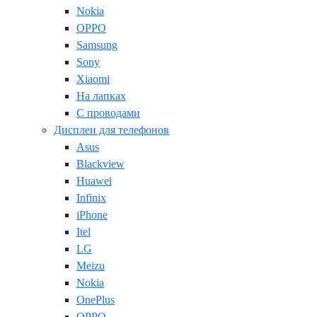
Nokia
OPPO
Samsung
Sony
Xiaomi
На лапках
С проводами
Дисплеи для телефонов
Asus
Blackview
Huawei
Infinix
iPhone
Itel
LG
Meizu
Nokia
OnePlus
OPPO