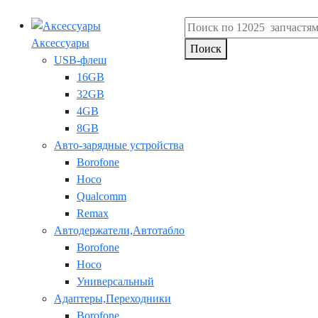
Аксессуары
Поиск
USB-флеш
16GB
32GB
4GB
8GB
Авто-зарядные устройства
Borofone
Hoco
Qualcomm
Remax
Автодержатели,Автотабло
Borofone
Hoco
Универсальный
Адаптеры,Переходники
Borofone