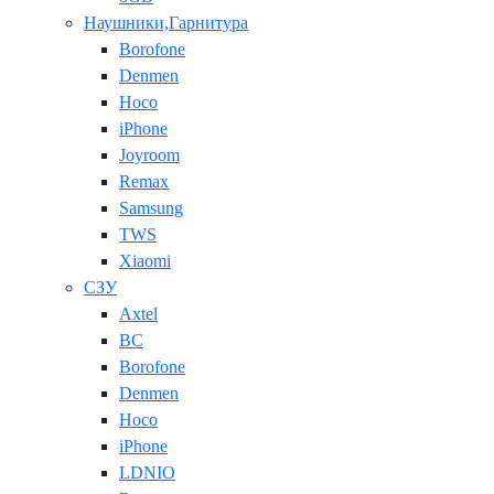
Наушники,Гарнитура
Borofone
Denmen
Hoco
iPhone
Joyroom
Remax
Samsung
TWS
Xiaomi
СЗУ
Axtel
BC
Borofone
Denmen
Hoco
iPhone
LDNIO