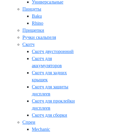
Универсальные
Пинцеты
Baku
Rhino
Прищепки
Ручки скальпеля
Скотч
Скотч двусторонний
Скотч для
аккумуляторов
Скотч для задних
крышек
Скотч для защиты
дисплеев
Скотч для проклейки
дисплеев
Скотч для сборки
Спреи
Mechanic