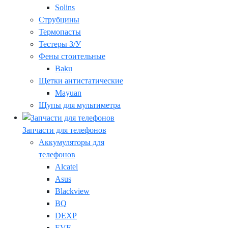
Solins
Струбцины
Термопасты
Тестеры З/У
Фены стоительные
Baku
Щетки антистатические
Mayuan
Щупы для мультиметра
Запчасти для телефонов
Аккумуляторы для
телефонов
Alcatel
Asus
Blackview
BQ
DEXP
EVE