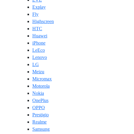
Explay
Fly
Highscreen
HTC
Huawei
iPhone
LeEco
Lenovo
LG
Meizu
Micromax
Motorola
Nokia
OnePlus
OPPO
Prestigio
Realme
Samsung