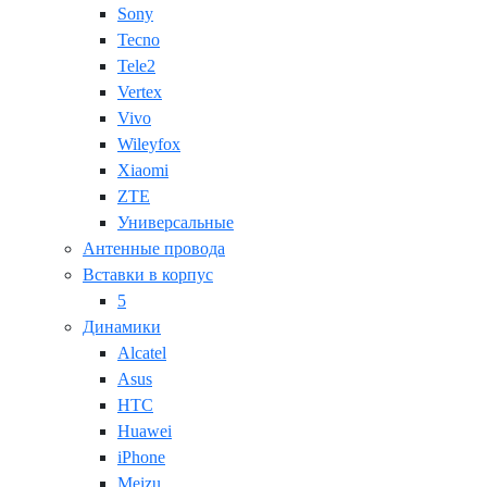
Sony
Tecno
Tele2
Vertex
Vivo
Wileyfox
Xiaomi
ZTE
Универсальные
Антенные провода
Вставки в корпус
5
Динамики
Alcatel
Asus
HTC
Huawei
iPhone
Meizu