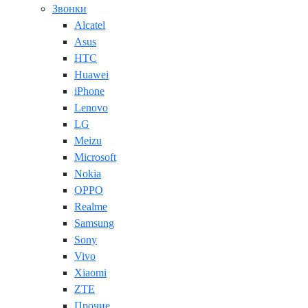
Звонки
Alcatel
Asus
HTC
Huawei
iPhone
Lenovo
LG
Meizu
Microsoft
Nokia
OPPO
Realme
Samsung
Sony
Vivo
Xiaomi
ZTE
Прочие