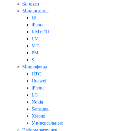
Корпуса
Микросхемы
Hi
iPhone
KMVTU
LM
MT
PM
S
Микрофоны
HTC
Huawei
iPhone
LG
Nokia
Samsung
Xiaomi
Универсальные
Наборы заглушек