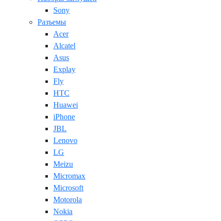
Sony
Разъемы
Acer
Alcatel
Asus
Explay
Fly
HTC
Huawei
iPhone
JBL
Lenovo
LG
Meizu
Micromax
Microsoft
Motorola
Nokia