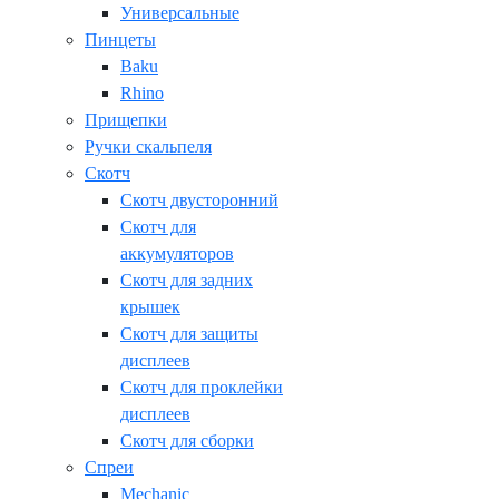
Универсальные
Пинцеты
Baku
Rhino
Прищепки
Ручки скальпеля
Скотч
Скотч двусторонний
Скотч для
аккумуляторов
Скотч для задних
крышек
Скотч для защиты
дисплеев
Скотч для проклейки
дисплеев
Скотч для сборки
Спреи
Mechanic