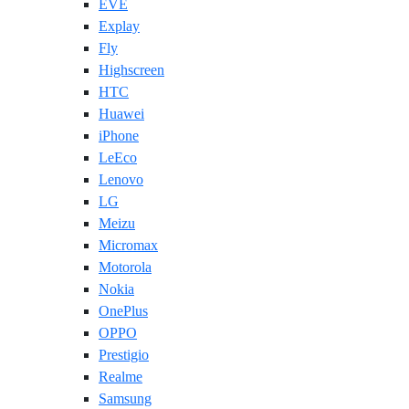
EVE
Explay
Fly
Highscreen
HTC
Huawei
iPhone
LeEco
Lenovo
LG
Meizu
Micromax
Motorola
Nokia
OnePlus
OPPO
Prestigio
Realme
Samsung