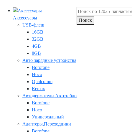
Аксессуары
Поиск
USB-флеш
16GB
32GB
4GB
8GB
Авто-зарядные устройства
Borofone
Hoco
Qualcomm
Remax
Автодержатели,Автотабло
Borofone
Hoco
Универсальный
Адаптеры,Переходники
Borofone