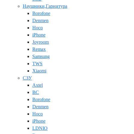
Наушники,Гарнитура
Borofone
Denmen
Hoco
iPhone
Joyroom
Remax
Samsung
TWS
Xiaomi
СЗУ
Axtel
BC
Borofone
Denmen
Hoco
iPhone
LDNIO