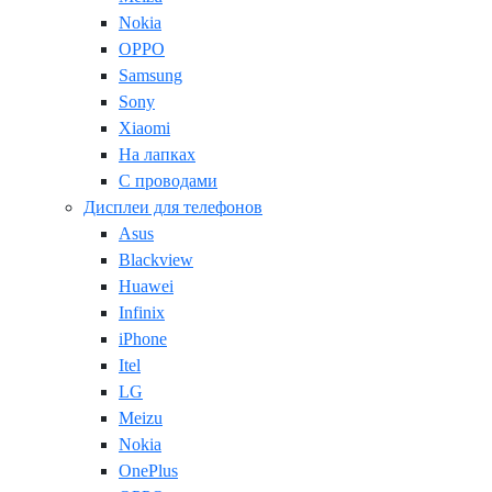
Nokia
OPPO
Samsung
Sony
Xiaomi
На лапках
С проводами
Дисплеи для телефонов
Asus
Blackview
Huawei
Infinix
iPhone
Itel
LG
Meizu
Nokia
OnePlus