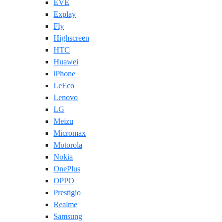
EVE
Explay
Fly
Highscreen
HTC
Huawei
iPhone
LeEco
Lenovo
LG
Meizu
Micromax
Motorola
Nokia
OnePlus
OPPO
Prestigio
Realme
Samsung