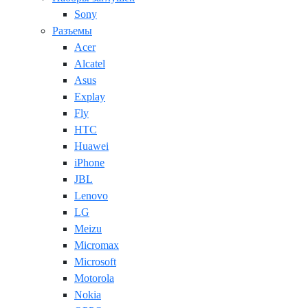
Sony
Разъемы
Acer
Alcatel
Asus
Explay
Fly
HTC
Huawei
iPhone
JBL
Lenovo
LG
Meizu
Micromax
Microsoft
Motorola
Nokia