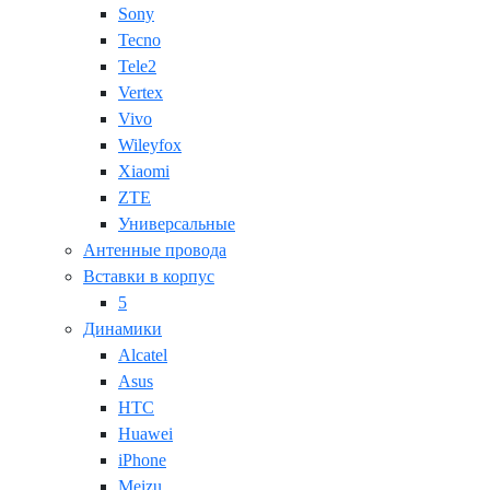
Sony
Tecno
Tele2
Vertex
Vivo
Wileyfox
Xiaomi
ZTE
Универсальные
Антенные провода
Вставки в корпус
5
Динамики
Alcatel
Asus
HTC
Huawei
iPhone
Meizu