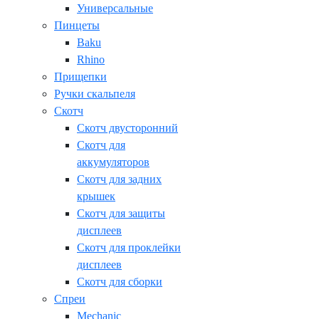
Универсальные
Пинцеты
Baku
Rhino
Прищепки
Ручки скальпеля
Скотч
Скотч двусторонний
Скотч для
аккумуляторов
Скотч для задних
крышек
Скотч для защиты
дисплеев
Скотч для проклейки
дисплеев
Скотч для сборки
Спреи
Mechanic