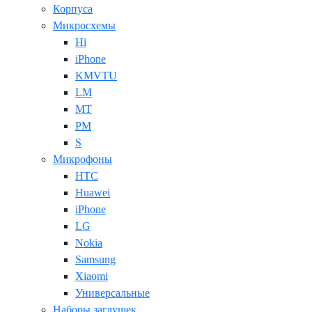
Корпуса
Микросхемы
Hi
iPhone
KMVTU
LM
MT
PM
S
Микрофоны
HTC
Huawei
iPhone
LG
Nokia
Samsung
Xiaomi
Универсальные
Наборы заглушек