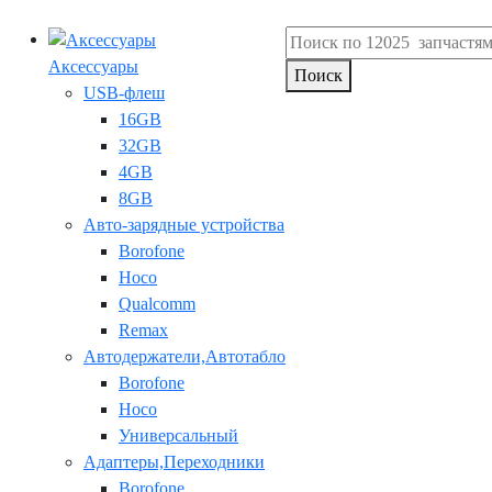
Аксессуары
Поиск
USB-флеш
16GB
32GB
4GB
8GB
Авто-зарядные устройства
Borofone
Hoco
Qualcomm
Remax
Автодержатели,Автотабло
Borofone
Hoco
Универсальный
Адаптеры,Переходники
Borofone