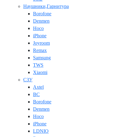
Наушники,Гарнитура
Borofone
Denmen
Hoco
iPhone
Joyroom
Remax
Samsung
TWS
Xiaomi
СЗУ
Axtel
BC
Borofone
Denmen
Hoco
iPhone
LDNIO