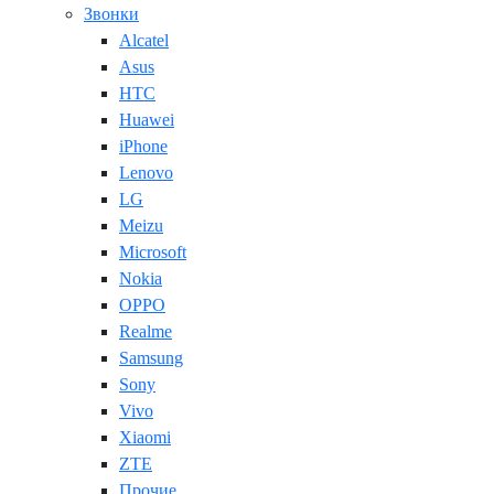
Звонки
Alcatel
Asus
HTC
Huawei
iPhone
Lenovo
LG
Meizu
Microsoft
Nokia
OPPO
Realme
Samsung
Sony
Vivo
Xiaomi
ZTE
Прочие