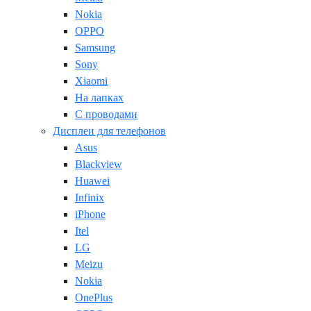
Nokia
OPPO
Samsung
Sony
Xiaomi
На лапках
С проводами
Дисплеи для телефонов
Asus
Blackview
Huawei
Infinix
iPhone
Itel
LG
Meizu
Nokia
OnePlus