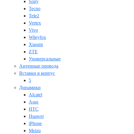
Sony
Tecno
Tele2
Vertex
Vivo
Wileyfox
Xiaomi
ZTE
Универсальные
Антенные провода
Вставки в корпус
5
Динамики
Alcatel
Asus
HTC
Huawei
iPhone
Meizu