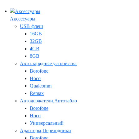
Аксессуары
USB-флеш
16GB
32GB
4GB
8GB
Авто-зарядные устройства
Borofone
Hoco
Qualcomm
Remax
Автодержатели,Автотабло
Borofone
Hoco
Универсальный
Адаптеры,Переходники
Borofone