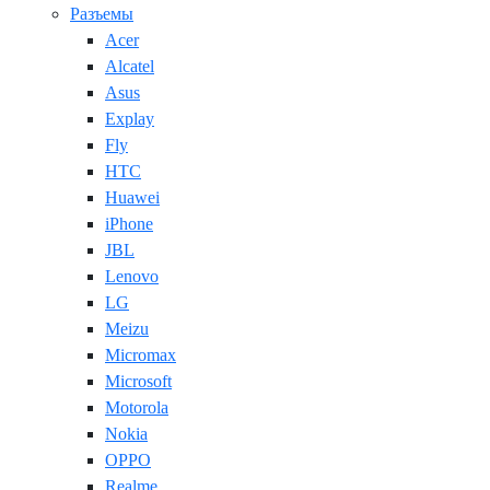
Разъемы
Acer
Alcatel
Asus
Explay
Fly
HTC
Huawei
iPhone
JBL
Lenovo
LG
Meizu
Micromax
Microsoft
Motorola
Nokia
OPPO
Realme