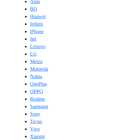
Asus
BQ
Huawei
Infinix
iPhone
Itel
Lenovo
LG
Meizu
Motorola
Nokia
OnePlus
OPPO
Realme
Samsung
Sony
Tecno
Vivo
Xiaomi