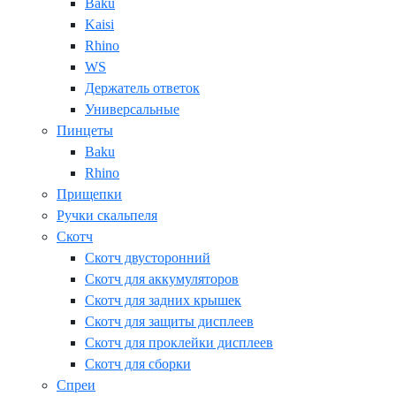
Baku
Kaisi
Rhino
WS
Держатель ответок
Универсальные
Пинцеты
Baku
Rhino
Прищепки
Ручки скальпеля
Скотч
Скотч двусторонний
Скотч для аккумуляторов
Скотч для задних крышек
Скотч для защиты дисплеев
Скотч для проклейки дисплеев
Скотч для сборки
Спреи