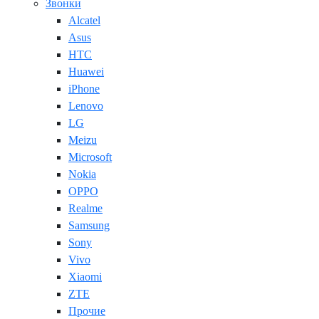
Звонки
Alcatel
Asus
HTC
Huawei
iPhone
Lenovo
LG
Meizu
Microsoft
Nokia
OPPO
Realme
Samsung
Sony
Vivo
Xiaomi
ZTE
Прочие