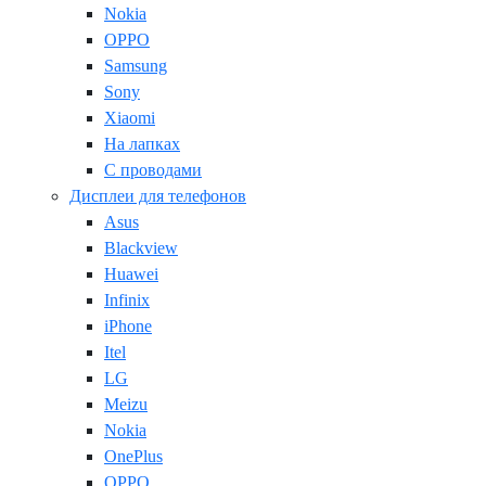
Nokia
OPPO
Samsung
Sony
Xiaomi
На лапках
С проводами
Дисплеи для телефонов
Asus
Blackview
Huawei
Infinix
iPhone
Itel
LG
Meizu
Nokia
OnePlus
OPPO