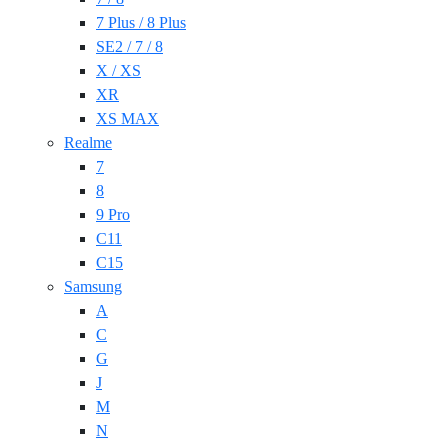
7 Plus / 8 Plus
SE2 / 7 / 8
X / XS
XR
XS MAX
Realme
7
8
9 Pro
C11
C15
Samsung
A
C
G
J
M
N