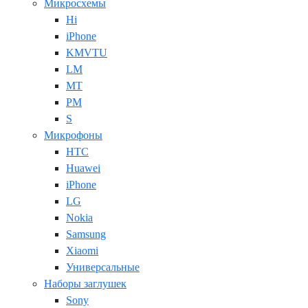
Микросхемы
Hi
iPhone
KMVTU
LM
MT
PM
S
Микрофоны
HTC
Huawei
iPhone
LG
Nokia
Samsung
Xiaomi
Универсальные
Наборы заглушек
Sony