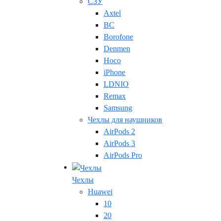
СЗУ
Axtel
BC
Borofone
Denmen
Hoco
iPhone
LDNIO
Remax
Samsung
Чехлы для наушников
AirPods 2
AirPods 3
AirPods Pro
Чехлы
Huawei
10
20