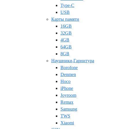
Type-C
USB
Карты памяти
16GB
32GB
4GB
64GB
8GB
Наушники,Гарнитура
Borofone
Denmen
Hoco
iPhone
Joyroom
Remax
Samsung
TWS
Xiaomi