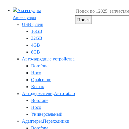
Аксессуары
Поиск
USB-флеш
16GB
32GB
4GB
8GB
Авто-зарядные устройства
Borofone
Hoco
Qualcomm
Remax
Автодержатели,Автотабло
Borofone
Hoco
Универсальный
Адаптеры,Переходники
Borofone