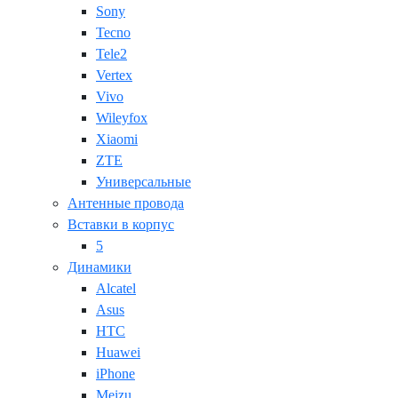
Sony
Tecno
Tele2
Vertex
Vivo
Wileyfox
Xiaomi
ZTE
Универсальные
Антенные провода
Вставки в корпус
5
Динамики
Alcatel
Asus
HTC
Huawei
iPhone
Meizu