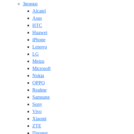
Звонки
Alcatel
Asus
HTC
Huawei
iPhone
Lenovo
LG
Meizu
Microsoft
Nokia
OPPO
Realme
Samsung
Sony
Vivo
Xiaomi
ZTE
Прочие