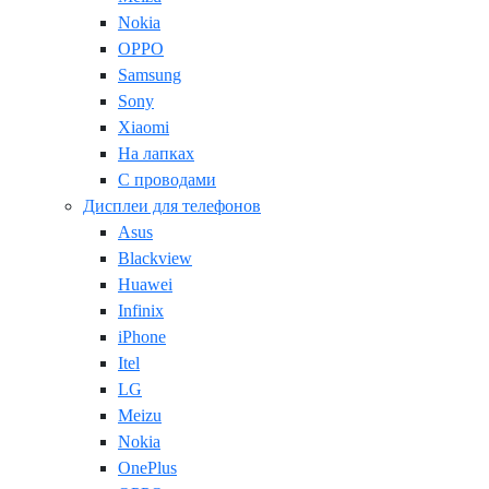
Nokia
OPPO
Samsung
Sony
Xiaomi
На лапках
С проводами
Дисплеи для телефонов
Asus
Blackview
Huawei
Infinix
iPhone
Itel
LG
Meizu
Nokia
OnePlus