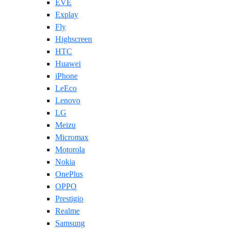
EVE
Explay
Fly
Highscreen
HTC
Huawei
iPhone
LeEco
Lenovo
LG
Meizu
Micromax
Motorola
Nokia
OnePlus
OPPO
Prestigio
Realme
Samsung