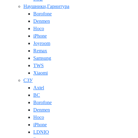
Наушники,Гарнитура
Borofone
Denmen
Hoco
iPhone
Joyroom
Remax
Samsung
TWS
Xiaomi
СЗУ
Axtel
BC
Borofone
Denmen
Hoco
iPhone
LDNIO