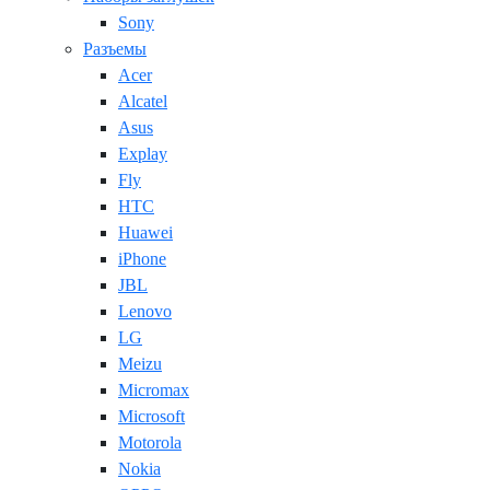
Sony
Разъемы
Acer
Alcatel
Asus
Explay
Fly
HTC
Huawei
iPhone
JBL
Lenovo
LG
Meizu
Micromax
Microsoft
Motorola
Nokia