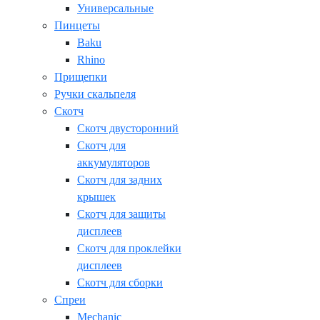
Универсальные
Пинцеты
Baku
Rhino
Прищепки
Ручки скальпеля
Скотч
Скотч двусторонний
Скотч для
аккумуляторов
Скотч для задних
крышек
Скотч для защиты
дисплеев
Скотч для проклейки
дисплеев
Скотч для сборки
Спреи
Mechanic