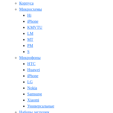
Корпуса
Микросхемы
Hi
iPhone
KMVTU
LM
MT
PM
S
Микрофоны
HTC
Huawei
iPhone
LG
Nokia
Samsung
Xiaomi
Универсальные
Наборы заглушек