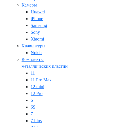
Камеры
Huawei
iPhone
Samsung
Sony
Xiaomi
Клавиатуры
Nokia
Комплекты
металлических пластин
11
11 Pro Max
12 mini
12 Pro
6
6S
7
7 Plus