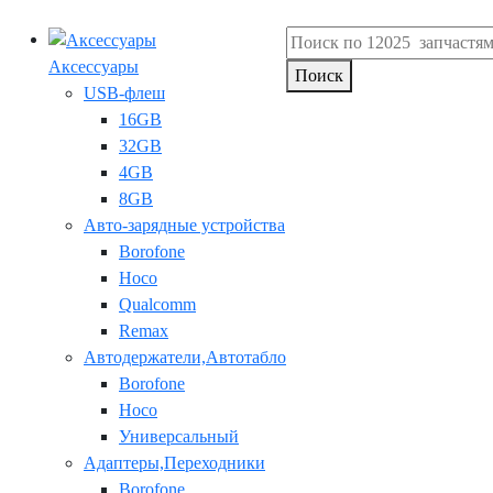
Аксессуары
Поиск
USB-флеш
16GB
32GB
4GB
8GB
Авто-зарядные устройства
Borofone
Hoco
Qualcomm
Remax
Автодержатели,Автотабло
Borofone
Hoco
Универсальный
Адаптеры,Переходники
Borofone