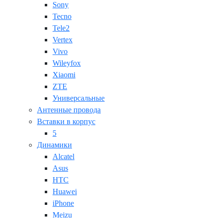
Sony
Tecno
Tele2
Vertex
Vivo
Wileyfox
Xiaomi
ZTE
Универсальные
Антенные провода
Вставки в корпус
5
Динамики
Alcatel
Asus
HTC
Huawei
iPhone
Meizu