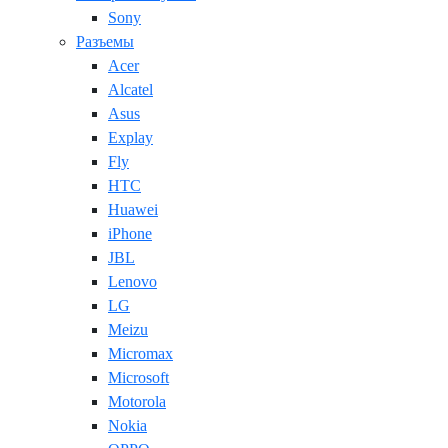
Sony
Разъемы
Acer
Alcatel
Asus
Explay
Fly
HTC
Huawei
iPhone
JBL
Lenovo
LG
Meizu
Micromax
Microsoft
Motorola
Nokia