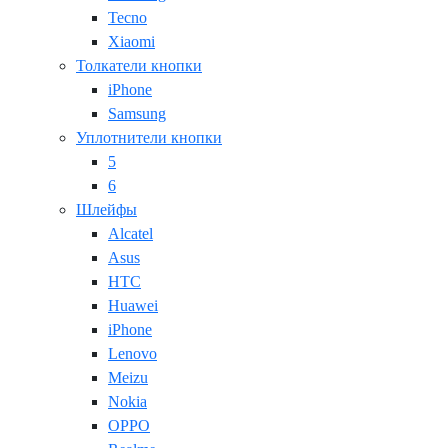
Tecno
Xiaomi
Толкатели кнопки
iPhone
Samsung
Уплотнители кнопки
5
6
Шлейфы
Alcatel
Asus
HTC
Huawei
iPhone
Lenovo
Meizu
Nokia
OPPO