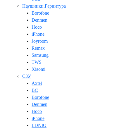
Наушники,Гарнитура
Borofone
Denmen
Hoco
iPhone
Joyroom
Remax
Samsung
TWS
Xiaomi
СЗУ
Axtel
BC
Borofone
Denmen
Hoco
iPhone
LDNIO