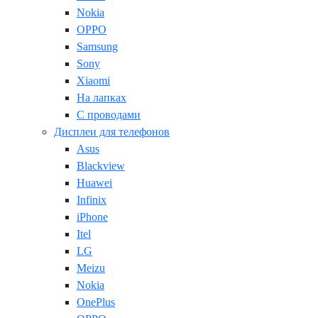
Nokia
OPPO
Samsung
Sony
Xiaomi
На лапках
С проводами
Дисплеи для телефонов
Asus
Blackview
Huawei
Infinix
iPhone
Itel
LG
Meizu
Nokia
OnePlus