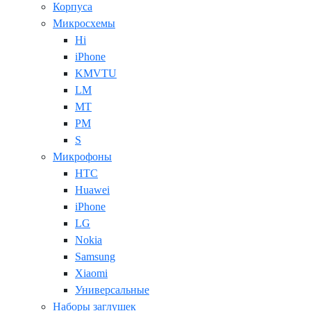
Корпуса
Микросхемы
Hi
iPhone
KMVTU
LM
MT
PM
S
Микрофоны
HTC
Huawei
iPhone
LG
Nokia
Samsung
Xiaomi
Универсальные
Наборы заглушек