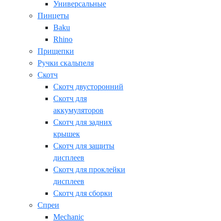
Универсальные
Пинцеты
Baku
Rhino
Прищепки
Ручки скальпеля
Скотч
Скотч двусторонний
Скотч для
аккумуляторов
Скотч для задних
крышек
Скотч для защиты
дисплеев
Скотч для проклейки
дисплеев
Скотч для сборки
Спреи
Mechanic