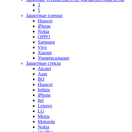
3
5
Защитные пленки
Huawei
iPhone
Nokia
OPPO
Samsung
Vivo
Xiaomi
Универсальные
Защитные стекла
Alcatel
Asus
BQ
Huawei
Infinix
iPhone
Itel
Lenovo
LG
Meizu
Motorola
Nokia