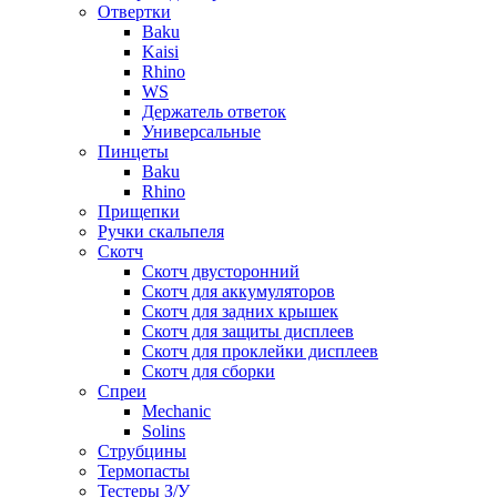
Отвертки
Baku
Kaisi
Rhino
WS
Держатель ответок
Универсальные
Пинцеты
Baku
Rhino
Прищепки
Ручки скальпеля
Скотч
Скотч двусторонний
Скотч для аккумуляторов
Скотч для задних крышек
Скотч для защиты дисплеев
Скотч для проклейки дисплеев
Скотч для сборки
Спреи
Mechanic
Solins
Струбцины
Термопасты
Тестеры З/У