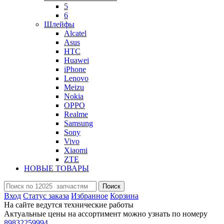
5
6
Шлейфы
Alcatel
Asus
HTC
Huawei
iPhone
Lenovo
Meizu
Nokia
OPPO
Realme
Samsung
Sony
Vivo
Xiaomi
ZTE
НОВЫЕ ТОВАРЫ
Поиск
Вход
Статус заказа
Избранное
Корзина
На сайте ведутся технические работы
Актуальные цены на ассортимент можно узнать по номеру
89832259994