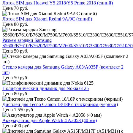
Лоток SIM для Huawei Y5 2018/Y5 Prime 2018 (синий)
Цена
70
руб.
Лоток SIM для Xiaomi Redmi 9A/9C (синий)
Цена
80
руб.
Разъем зарядки Samsung
S5600/B7610/B7620/M7500/M7600/S5510/C3300/C3630/C5510/S
Цена
50
руб.
Стекло камеры для Samsung Galaxy A03/A035F (комплект 2
шт)
Цена
50
руб.
Полифонический динамик для Nokia 6125
Цена
80
руб.
Дисплей для Tecno Camon 18/18P с тачскрином (черный)
Цена
1 550
руб.
Аккумулятор для Apple Watch 4 A2058 (40 мм)
Цена
490
руб.