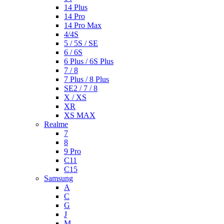
14 Plus
14 Pro
14 Pro Max
4/4S
5 / 5S / SE
6 / 6S
6 Plus / 6S Plus
7 / 8
7 Plus / 8 Plus
SE2 / 7 / 8
X / XS
XR
XS MAX
Realme
7
8
9 Pro
C11
C15
Samsung
A
C
G
J
M