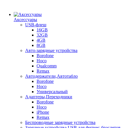
Аксессуары
USB-флеш
16GB
32GB
4GB
8GB
Авто-зарядные устройства
Borofone
Hoco
Qualcomm
Remax
Автодержатели,Автотабло
Borofone
Hoco
Универсальный
Адаптеры,Переходники
Borofone
Hoco
iPhone
Remax
Беспроводные зарядные устройства
Зарядные устройства USB для фитнес-браслетов