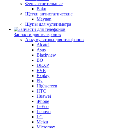
Фены стоительные
Baku
Щетки антистатические
Mayuan
Щупы для мультиметра
Запчасти для телефонов
Аккумуляторы для телефонов
Alcatel
Asus
Blackview
BQ
DEXP
EVE
Explay
Fly
Highscreen
HTC
Huawei
iPhone
LeEco
Lenovo
LG
Meizu
Micromax