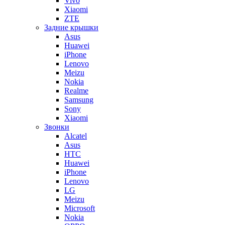
Vivo
Xiaomi
ZTE
Задние крышки
Asus
Huawei
iPhone
Lenovo
Meizu
Nokia
Realme
Samsung
Sony
Xiaomi
Звонки
Alcatel
Asus
HTC
Huawei
iPhone
Lenovo
LG
Meizu
Microsoft
Nokia