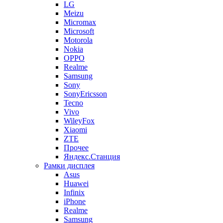
LG
Meizu
Micromax
Microsoft
Motorola
Nokia
OPPO
Realme
Samsung
Sony
SonyEricsson
Tecno
Vivo
WileyFox
Xiaomi
ZTE
Прочее
Яндекс.Станция
Рамки дисплея
Asus
Huawei
Infinix
iPhone
Realme
Samsung