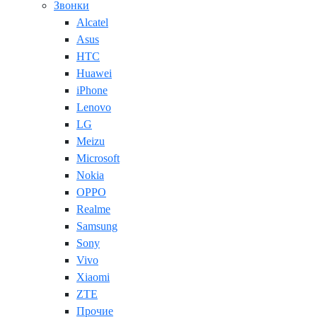
Звонки
Alcatel
Asus
HTC
Huawei
iPhone
Lenovo
LG
Meizu
Microsoft
Nokia
OPPO
Realme
Samsung
Sony
Vivo
Xiaomi
ZTE
Прочие