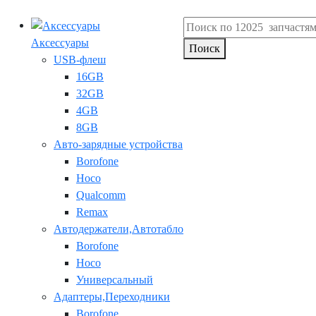
Аксессуары
Поиск
USB-флеш
16GB
32GB
4GB
8GB
Авто-зарядные устройства
Borofone
Hoco
Qualcomm
Remax
Автодержатели,Автотабло
Borofone
Hoco
Универсальный
Адаптеры,Переходники
Borofone