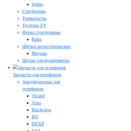
Solins
Струбцины
Термопасты
Тестеры З/У
Фены стоительные
Baku
Щетки антистатические
Mayuan
Щупы для мультиметра
Запчасти для телефонов
Аккумуляторы для
телефонов
Alcatel
Asus
Blackview
BQ
DEXP
EVE