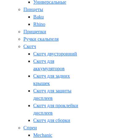
Универсальные
Пинцеты
Baku
Rhino
Прищепки
Ручки скальпеля
Скотч
Скотч двусторонний
Скотч для
аккумуляторов
Скотч для задних
крышек
Скотч для защиты
дисплеев
Скотч для проклейки
дисплеев
Скотч для сборки
Спреи
Mechanic