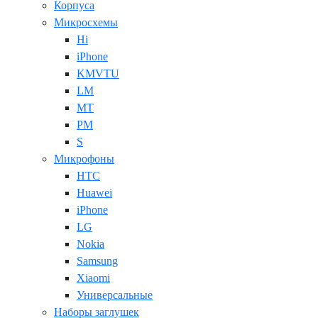
Корпуса
Микросхемы
Hi
iPhone
KMVTU
LM
MT
PM
S
Микрофоны
HTC
Huawei
iPhone
LG
Nokia
Samsung
Xiaomi
Универсальные
Наборы заглушек