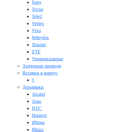
Sony
Tecno
Tele2
Vertex
Vivo
Wileyfox
Xiaomi
ZTE
Универсальные
Антенные провода
Вставки в корпус
5
Динамики
Alcatel
Asus
HTC
Huawei
iPhone
Meizu