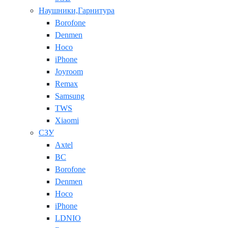
Наушники,Гарнитура
Borofone
Denmen
Hoco
iPhone
Joyroom
Remax
Samsung
TWS
Xiaomi
СЗУ
Axtel
BC
Borofone
Denmen
Hoco
iPhone
LDNIO