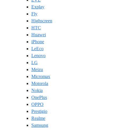
Explay
Fly
Highscreen
HTC
Huawei
iPhone
LeEco
Lenovo
LG
Meizu
Micromax
Motorola
Nokia
OnePlus
OPPO
Prestigio
Realme
Samsung