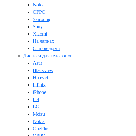
Nokia
OPPO
Samsung
Sony
Xiaomi
На лапках
С проводами
Дисплеи для телефонов
Asus
Blackview
Huawei
Infinix
iPhone
Itel
LG
Meizu
Nokia
OnePlus
OPPO