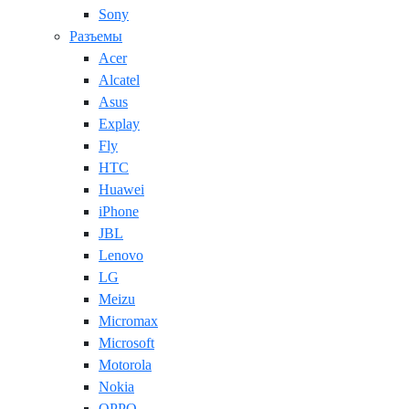
Sony
Разъемы
Acer
Alcatel
Asus
Explay
Fly
HTC
Huawei
iPhone
JBL
Lenovo
LG
Meizu
Micromax
Microsoft
Motorola
Nokia
OPPO