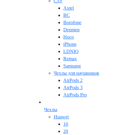
СЗУ
Axtel
BC
Borofone
Denmen
Hoco
iPhone
LDNIO
Remax
Samsung
Чехлы для наушников
AirPods 2
AirPods 3
AirPods Pro
Чехлы
Huawei
10
20