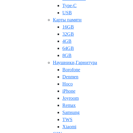
Type-C
USB
Карты памяти
16GB
32GB
4GB
64GB
8GB
Наушники,Гарнитура
Borofone
Denmen
Hoco
iPhone
Joyroom
Remax
Samsung
TWS
Xiaomi