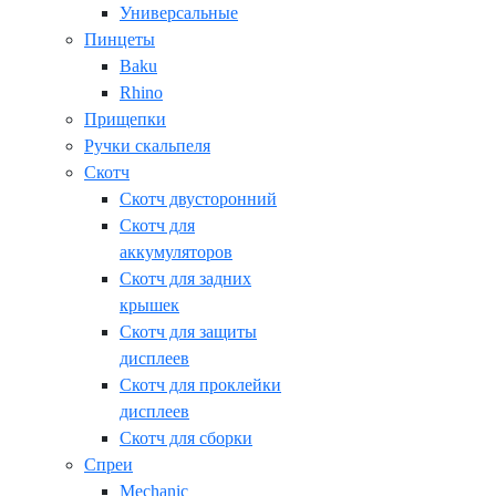
Универсальные
Пинцеты
Baku
Rhino
Прищепки
Ручки скальпеля
Скотч
Скотч двусторонний
Скотч для
аккумуляторов
Скотч для задних
крышек
Скотч для защиты
дисплеев
Скотч для проклейки
дисплеев
Скотч для сборки
Спреи
Mechanic