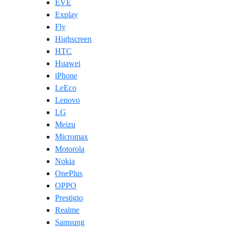
EVE
Explay
Fly
Highscreen
HTC
Huawei
iPhone
LeEco
Lenovo
LG
Meizu
Micromax
Motorola
Nokia
OnePlus
OPPO
Prestigio
Realme
Samsung