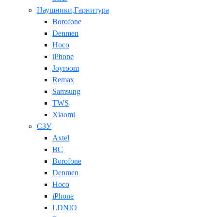
Наушники,Гарнитура
Borofone
Denmen
Hoco
iPhone
Joyroom
Remax
Samsung
TWS
Xiaomi
СЗУ
Axtel
BC
Borofone
Denmen
Hoco
iPhone
LDNIO