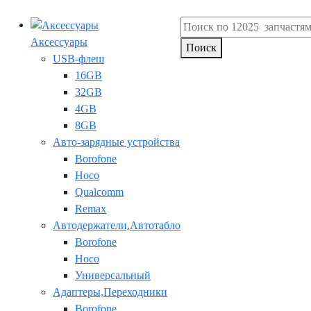
Аксессуары
Поиск
USB-флеш
16GB
32GB
4GB
8GB
Авто-зарядные устройства
Borofone
Hoco
Qualcomm
Remax
Автодержатели,Автотабло
Borofone
Hoco
Универсальный
Адаптеры,Переходники
Borofone