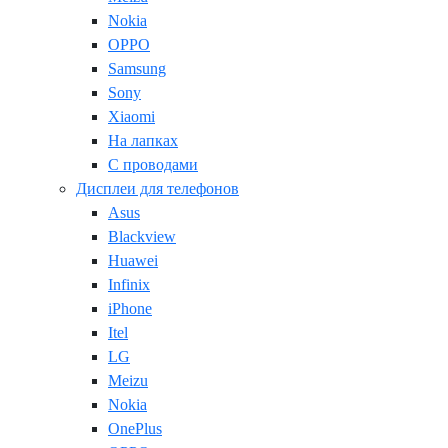
Nokia
OPPO
Samsung
Sony
Xiaomi
На лапках
С проводами
Дисплеи для телефонов
Asus
Blackview
Huawei
Infinix
iPhone
Itel
LG
Meizu
Nokia
OnePlus