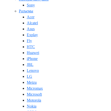
Sony
Разъемы
Acer
Alcatel
Asus
Explay
Fly
HTC
Huawei
iPhone
JBL
Lenovo
LG
Meizu
Micromax
Microsoft
Motorola
Nokia