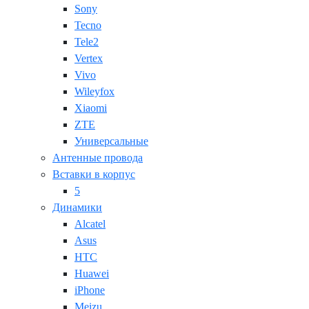
Sony
Tecno
Tele2
Vertex
Vivo
Wileyfox
Xiaomi
ZTE
Универсальные
Антенные провода
Вставки в корпус
5
Динамики
Alcatel
Asus
HTC
Huawei
iPhone
Meizu