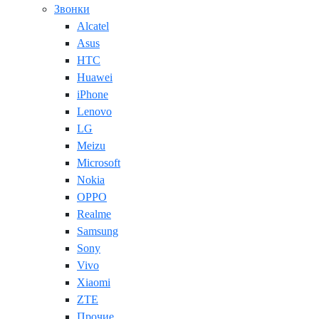
Звонки
Alcatel
Asus
HTC
Huawei
iPhone
Lenovo
LG
Meizu
Microsoft
Nokia
OPPO
Realme
Samsung
Sony
Vivo
Xiaomi
ZTE
Прочие