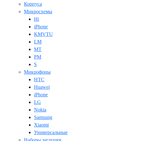
Корпуса
Микросхемы
Hi
iPhone
KMVTU
LM
MT
PM
S
Микрофоны
HTC
Huawei
iPhone
LG
Nokia
Samsung
Xiaomi
Универсальные
Наборы заглушек