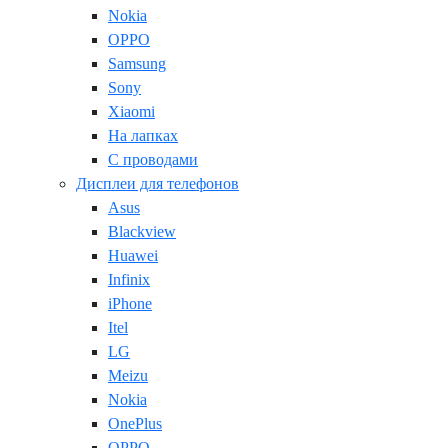
Nokia
OPPO
Samsung
Sony
Xiaomi
На лапках
С проводами
Дисплеи для телефонов
Asus
Blackview
Huawei
Infinix
iPhone
Itel
LG
Meizu
Nokia
OnePlus
OPPO