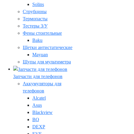
Solins
Струбцины
Термопасты
Тестеры З/У
Фены стоительные
Baku
Щетки антистатические
Mayuan
Щупы для мультиметра
Запчасти для телефонов
Аккумуляторы для
телефонов
Alcatel
Asus
Blackview
BQ
DEXP
EVE