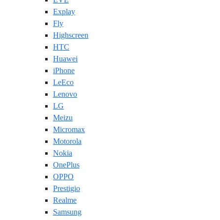
Explay
Fly
Highscreen
HTC
Huawei
iPhone
LeEco
Lenovo
LG
Meizu
Micromax
Motorola
Nokia
OnePlus
OPPO
Prestigio
Realme
Samsung