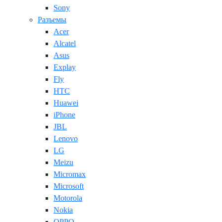
Sony
Разъемы
Acer
Alcatel
Asus
Explay
Fly
HTC
Huawei
iPhone
JBL
Lenovo
LG
Meizu
Micromax
Microsoft
Motorola
Nokia
OPPO