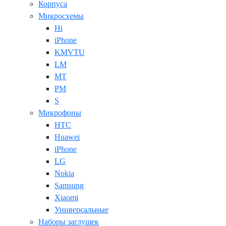
Корпуса
Микросхемы
Hi
iPhone
KMVTU
LM
MT
PM
S
Микрофоны
HTC
Huawei
iPhone
LG
Nokia
Samsung
Xiaomi
Универсальные
Наборы заглушек