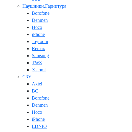
Наушники,Гарнитура
Borofone
Denmen
Hoco
iPhone
Joyroom
Remax
Samsung
TWS
Xiaomi
СЗУ
Axtel
BC
Borofone
Denmen
Hoco
iPhone
LDNIO