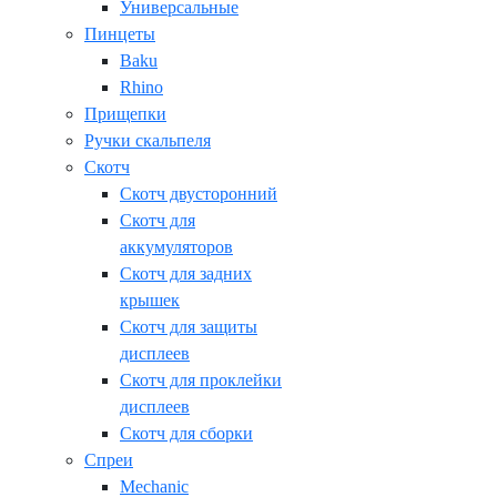
Универсальные
Пинцеты
Baku
Rhino
Прищепки
Ручки скальпеля
Скотч
Скотч двусторонний
Скотч для
аккумуляторов
Скотч для задних
крышек
Скотч для защиты
дисплеев
Скотч для проклейки
дисплеев
Скотч для сборки
Спреи
Mechanic