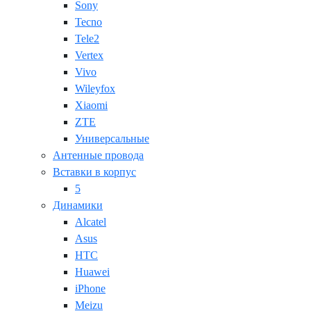
Sony
Tecno
Tele2
Vertex
Vivo
Wileyfox
Xiaomi
ZTE
Универсальные
Антенные провода
Вставки в корпус
5
Динамики
Alcatel
Asus
HTC
Huawei
iPhone
Meizu