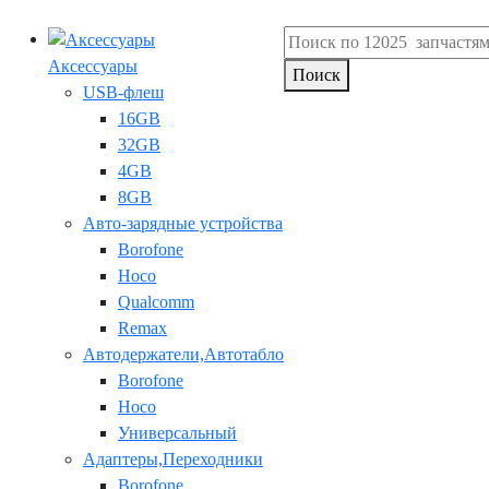
Аксессуары
Поиск
USB-флеш
16GB
32GB
4GB
8GB
Авто-зарядные устройства
Borofone
Hoco
Qualcomm
Remax
Автодержатели,Автотабло
Borofone
Hoco
Универсальный
Адаптеры,Переходники
Borofone