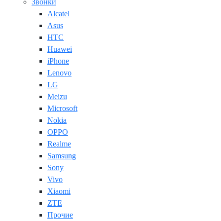
Звонки
Alcatel
Asus
HTC
Huawei
iPhone
Lenovo
LG
Meizu
Microsoft
Nokia
OPPO
Realme
Samsung
Sony
Vivo
Xiaomi
ZTE
Прочие