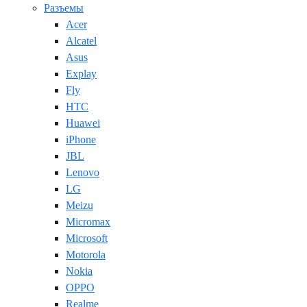
Разъемы
Acer
Alcatel
Asus
Explay
Fly
HTC
Huawei
iPhone
JBL
Lenovo
LG
Meizu
Micromax
Microsoft
Motorola
Nokia
OPPO
Realme