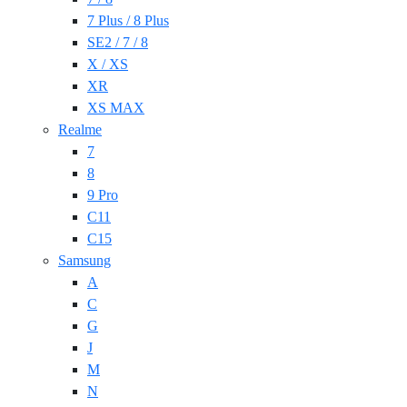
7 Plus / 8 Plus
SE2 / 7 / 8
X / XS
XR
XS MAX
Realme
7
8
9 Pro
C11
C15
Samsung
A
C
G
J
M
N