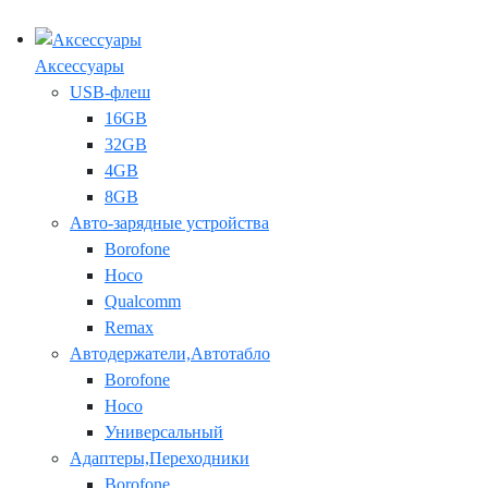
Аксессуары
USB-флеш
16GB
32GB
4GB
8GB
Авто-зарядные устройства
Borofone
Hoco
Qualcomm
Remax
Автодержатели,Автотабло
Borofone
Hoco
Универсальный
Адаптеры,Переходники
Borofone