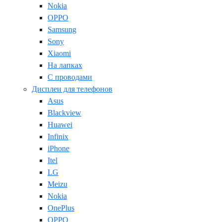
Nokia
OPPO
Samsung
Sony
Xiaomi
На лапках
С проводами
Дисплеи для телефонов
Asus
Blackview
Huawei
Infinix
iPhone
Itel
LG
Meizu
Nokia
OnePlus
OPPO