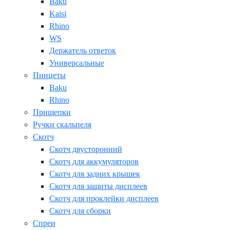
Baku
Kaisi
Rhino
WS
Держатель ответок
Универсальные
Пинцеты
Baku
Rhino
Прищепки
Ручки скальпеля
Скотч
Скотч двусторонний
Скотч для аккумуляторов
Скотч для задних крышек
Скотч для защиты дисплеев
Скотч для проклейки дисплеев
Скотч для сборки
Спреи