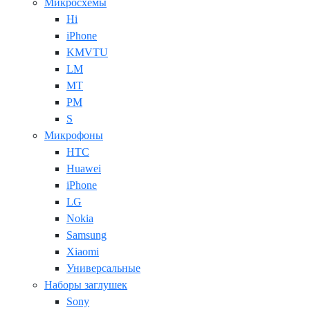
Микросхемы
Hi
iPhone
KMVTU
LM
MT
PM
S
Микрофоны
HTC
Huawei
iPhone
LG
Nokia
Samsung
Xiaomi
Универсальные
Наборы заглушек
Sony