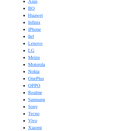
Asus
BQ
Huawei
Infinix
iPhone
Itel
Lenovo
LG
Meizu
Motorola
Nokia
OnePlus
OPPO
Realme
Samsung
Sony
Tecno
Vivo
Xiaomi