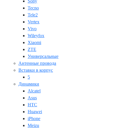
Sony
Tecno
Tele2
Vertex
Vivo
Wileyfox
Xiaomi
ZTE
Универсальные
Антенные провода
Вставки в корпус
5
Динамики
Alcatel
Asus
HTC
Huawei
iPhone
Meizu