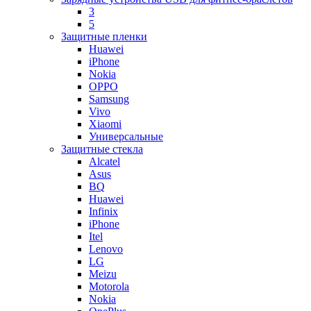
3
5
Защитные пленки
Huawei
iPhone
Nokia
OPPO
Samsung
Vivo
Xiaomi
Универсальные
Защитные стекла
Alcatel
Asus
BQ
Huawei
Infinix
iPhone
Itel
Lenovo
LG
Meizu
Motorola
Nokia