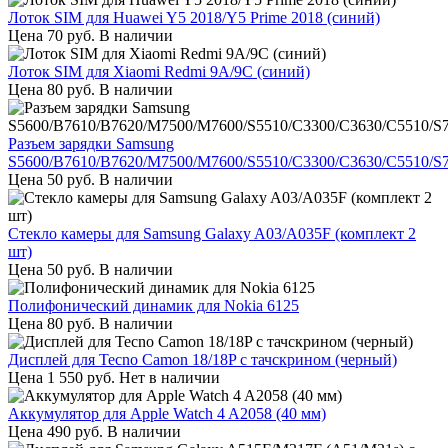
Лоток SIM для Huawei Y5 2018/Y5 Prime 2018 (синий)
Цена
70
руб.
В наличии
Лоток SIM для Xiaomi Redmi 9A/9C (синий)
Цена
80
руб.
В наличии
Разъем зарядки Samsung
S5600/B7610/B7620/M7500/M7600/S5510/C3300/C3630/C5510/S
Цена
50
руб.
В наличии
Стекло камеры для Samsung Galaxy A03/A035F (комплект 2
шт)
Цена
50
руб.
В наличии
Полифонический динамик для Nokia 6125
Цена
80
руб.
В наличии
Дисплей для Tecno Camon 18/18P с тачскрином (черный)
Цена
1 550
руб.
Нет в наличии
Аккумулятор для Apple Watch 4 A2058 (40 мм)
Цена
490
руб.
В наличии