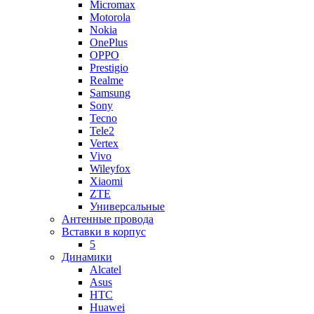
Micromax
Motorola
Nokia
OnePlus
OPPO
Prestigio
Realme
Samsung
Sony
Tecno
Tele2
Vertex
Vivo
Wileyfox
Xiaomi
ZTE
Универсальные
Антенные провода
Вставки в корпус
5
Динамики
Alcatel
Asus
HTC
Huawei