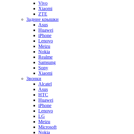
Vivo
Xiaomi
ZTE
Задние крышки
Asus
Huawei
iPhone
Lenovo
Meizu
Nokia
Realme
Samsung
Sony
Xiaomi
Звонки
Alcatel
Asus
HTC
Huawei
iPhone
Lenovo
LG
Meizu
Microsoft
Nokia