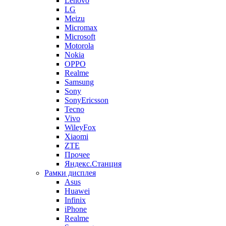
Lenovo
LG
Meizu
Micromax
Microsoft
Motorola
Nokia
OPPO
Realme
Samsung
Sony
SonyEricsson
Tecno
Vivo
WileyFox
Xiaomi
ZTE
Прочее
Яндекс.Станция
Рамки дисплея
Asus
Huawei
Infinix
iPhone
Realme