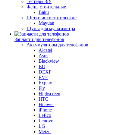
Тестеры З/У
Фены стоительные
Baku
Щетки антистатические
Mayuan
Щупы для мультиметра
Запчасти для телефонов
Аккумуляторы для телефонов
Alcatel
Asus
Blackview
BQ
DEXP
EVE
Explay
Fly
Highscreen
HTC
Huawei
iPhone
LeEco
Lenovo
LG
Meizu