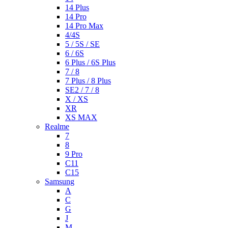
14 Plus
14 Pro
14 Pro Max
4/4S
5 / 5S / SE
6 / 6S
6 Plus / 6S Plus
7 / 8
7 Plus / 8 Plus
SE2 / 7 / 8
X / XS
XR
XS MAX
Realme
7
8
9 Pro
C11
C15
Samsung
A
C
G
J
M