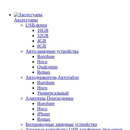
Аксессуары
USB-флеш
16GB
32GB
4GB
8GB
Авто-зарядные устройства
Borofone
Hoco
Qualcomm
Remax
Автодержатели,Автотабло
Borofone
Hoco
Универсальный
Адаптеры,Переходники
Borofone
Hoco
iPhone
Remax
Беспроводные зарядные устройства
Зарядные устройства USB для фитнес-браслетов