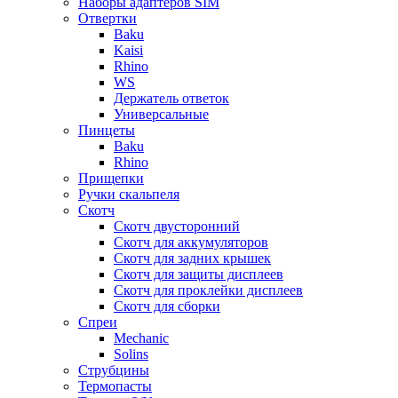
Наборы адаптеров SIM
Отвертки
Baku
Kaisi
Rhino
WS
Держатель ответок
Универсальные
Пинцеты
Baku
Rhino
Прищепки
Ручки скальпеля
Скотч
Скотч двусторонний
Скотч для аккумуляторов
Скотч для задних крышек
Скотч для защиты дисплеев
Скотч для проклейки дисплеев
Скотч для сборки
Спреи
Mechanic
Solins
Струбцины
Термопасты