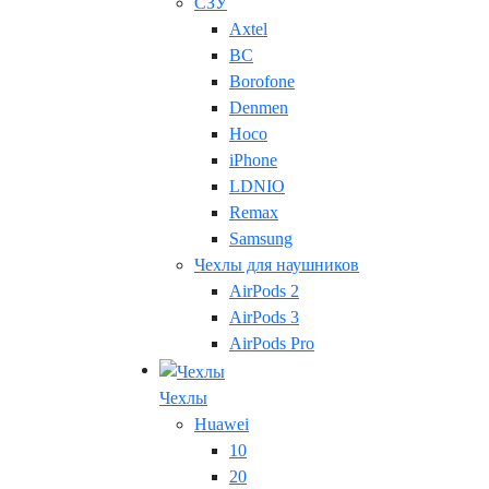
СЗУ
Axtel
BC
Borofone
Denmen
Hoco
iPhone
LDNIO
Remax
Samsung
Чехлы для наушников
AirPods 2
AirPods 3
AirPods Pro
Чехлы
Huawei
10
20