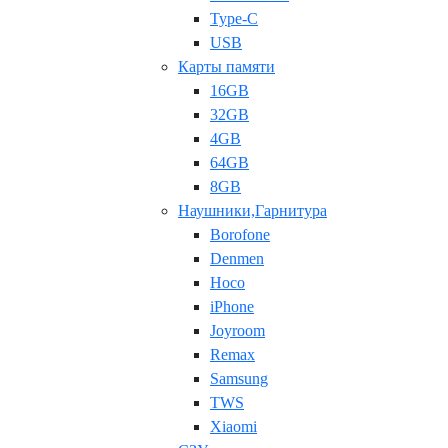
Type-C
USB
Карты памяти
16GB
32GB
4GB
64GB
8GB
Наушники,Гарнитура
Borofone
Denmen
Hoco
iPhone
Joyroom
Remax
Samsung
TWS
Xiaomi