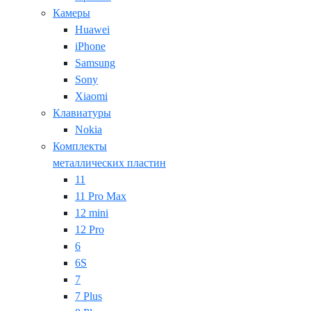
Камеры
Huawei
iPhone
Samsung
Sony
Xiaomi
Клавиатуры
Nokia
Комплекты
металлических пластин
11
11 Pro Max
12 mini
12 Pro
6
6S
7
7 Plus