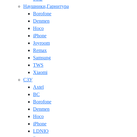
Наушники,Гарнитура
Borofone
Denmen
Hoco
iPhone
Joyroom
Remax
Samsung
TWS
Xiaomi
СЗУ
Axtel
BC
Borofone
Denmen
Hoco
iPhone
LDNIO