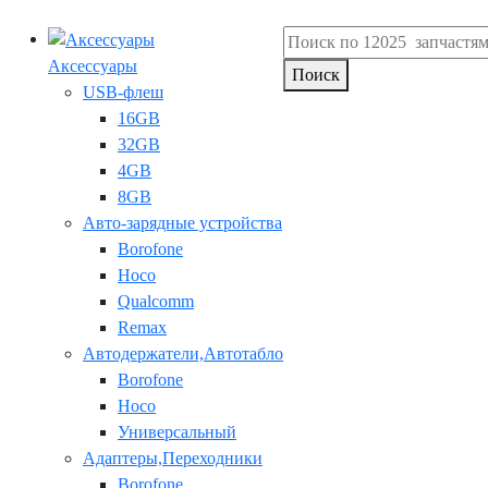
Аксессуары
Поиск
USB-флеш
16GB
32GB
4GB
8GB
Авто-зарядные устройства
Borofone
Hoco
Qualcomm
Remax
Автодержатели,Автотабло
Borofone
Hoco
Универсальный
Адаптеры,Переходники
Borofone