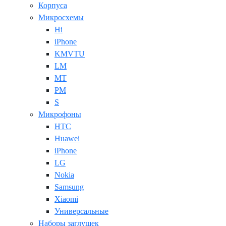
Корпуса
Микросхемы
Hi
iPhone
KMVTU
LM
MT
PM
S
Микрофоны
HTC
Huawei
iPhone
LG
Nokia
Samsung
Xiaomi
Универсальные
Наборы заглушек