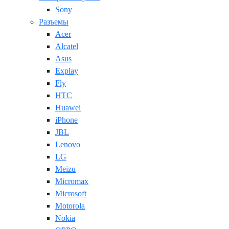
Sony
Разъемы
Acer
Alcatel
Asus
Explay
Fly
HTC
Huawei
iPhone
JBL
Lenovo
LG
Meizu
Micromax
Microsoft
Motorola
Nokia