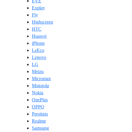
EVE
Explay
Fly
Highscreen
HTC
Huawei
iPhone
LeEco
Lenovo
LG
Meizu
Micromax
Motorola
Nokia
OnePlus
OPPO
Prestigio
Realme
Samsung