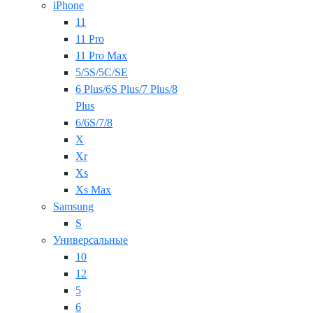
iPhone
11
11 Pro
11 Pro Max
5/5S/5C/SE
6 Plus/6S Plus/7 Plus/8
Plus
6/6S/7/8
X
Xr
Xs
Xs Max
Samsung
S
Универсальные
10
12
5
6