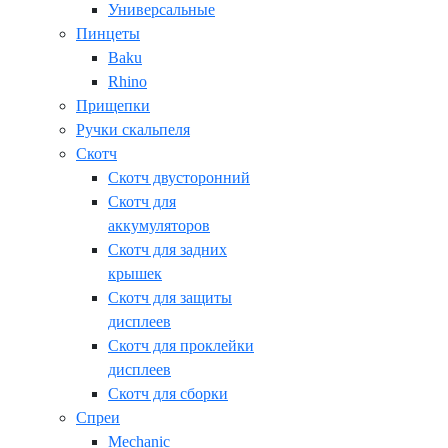
Универсальные
Пинцеты
Baku
Rhino
Прищепки
Ручки скальпеля
Скотч
Скотч двусторонний
Скотч для
аккумуляторов
Скотч для задних
крышек
Скотч для защиты
дисплеев
Скотч для проклейки
дисплеев
Скотч для сборки
Спреи
Mechanic