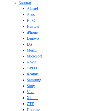
Звонки
Alcatel
Asus
HTC
Huawei
iPhone
Lenovo
LG
Meizu
Microsoft
Nokia
OPPO
Realme
Samsung
Sony
Vivo
Xiaomi
ZTE
Прочие