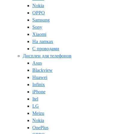
Nokia
OPPO
Samsung
Sony
Xiaomi
На лапках
С проводами
Дисплеи для телефонов
Asus
Blackview
Huawei
Infinix
iPhone
Itel
LG
Meizu
Nokia
OnePlus