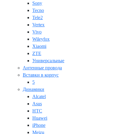
Sony
Tecno
Tele2
Vertex
Vivo
Wileyfox
Xiaomi
ZTE
Универсальные
Антенные провода
Вставки в корпус
5
Динамики
Alcatel
Asus
HTC
Huawei
iPhone
Meizu