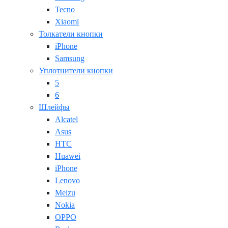
Tecno
Xiaomi
Толкатели кнопки
iPhone
Samsung
Уплотнители кнопки
5
6
Шлейфы
Alcatel
Asus
HTC
Huawei
iPhone
Lenovo
Meizu
Nokia
OPPO