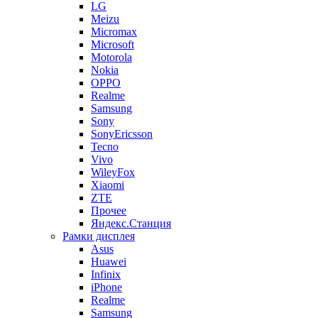
LG
Meizu
Micromax
Microsoft
Motorola
Nokia
OPPO
Realme
Samsung
Sony
SonyEricsson
Tecno
Vivo
WileyFox
Xiaomi
ZTE
Прочее
Яндекс.Станция
Рамки дисплея
Asus
Huawei
Infinix
iPhone
Realme
Samsung