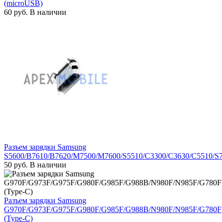
(microUSB)
60
руб.
В наличии
Разъем зарядки Samsung
S5600/B7610/B7620/M7500/M7600/S5510/C3300/C3630/C5510/S
50
руб.
В наличии
Разъем зарядки Samsung
G970F/G973F/G975F/G980F/G985F/G988B/N980F/N985F/G780F
(Type-C)