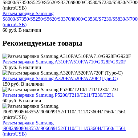
Разъем зарядки Samsung
S8000/S7350/S5250/S5620/S3370/i8000/C3530/S7230/S5830/N700
(microUSB)
60
руб.
В наличии
Рекомендуемые товары
Разъем зарядки Samsung A310F/A510F/A710/G928F/G920F
70
руб.
В наличии
Разъем зарядки Samsung A320F/A520F/A720F (Type-C)
150
руб.
В наличии
Разъем зарядки Samsung P5200/T210/T211/T230/T231
60
руб.
В наличии
Разъем зарядки Samsung
i9082/i9080/i8552/i9060/i9152/T110/T111/G360H/T560/ T561
(microUSB)