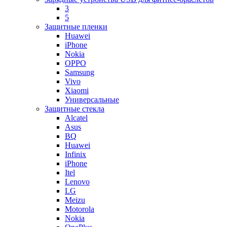
3
5
Защитные пленки
Huawei
iPhone
Nokia
OPPO
Samsung
Vivo
Xiaomi
Универсальные
Защитные стекла
Alcatel
Asus
BQ
Huawei
Infinix
iPhone
Itel
Lenovo
LG
Meizu
Motorola
Nokia