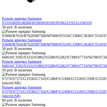
Разъем зарядки Samsung
S5310/i8262/i8260/i9190/i9192/i9195/S6312/S5312/S6310
50
руб.
В наличии
Разъем зарядки Samsung
S5600/B7610/B7620/M7500/M7600/S5510/C3300/C3630/C5510/S
50
руб.
В наличии
Разъем зарядки Samsung
S6810/C3592/S3332/S3802/S5280/S5282/S7390/S7710/S6790/S726
50
руб.
В наличии
Разъем зарядки Samsung
S7270/S7272/G355H/G7102/G386F/G530H/G531H/G350E/G532F/
(microUSB)
60
руб.
В наличии