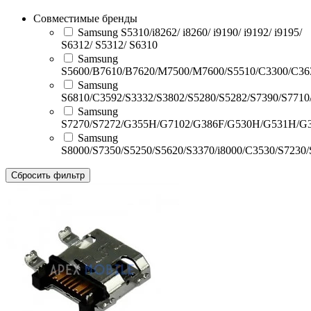
Совместимые бренды
Samsung S5310/i8262/ i8260/ i9190/ i9192/ i9195/
S6312/ S5312/ S6310
Samsung
S5600/B7610/B7620/M7500/M7600/S5510/C3300/C36
Samsung
S6810/C3592/S3332/S3802/S5280/S5282/S7390/S7710
Samsung
S7270/S7272/G355H/G7102/G386F/G530H/G531H/G3
Samsung
S8000/S7350/S5250/S5620/S3370/i8000/C3530/S7230
Сбросить фильтр