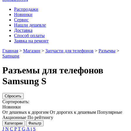
Распродажи
Новинки
Сервис
Нашли дешевле
Доставка
Способ оплаты
Заявка на ремонт
Главная
>
Магазин
>
Запчасти для телефонов
>
Разъемы
>
Samsung
Разъемы для телефонов
Samsung S
Сбросить
Сортировать:
Новинки
От дешевых к дорогим
От дорогих к дешевым
Популярные
Акционные
По рейтингу
Категории
Фильтр
J
N
C
P
T
G
A
i
S