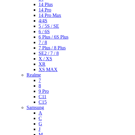
14 Plus
14 Pro
14 Pro Max
4/4S
5 / 5S / SE
6 / 6S
6 Plus / 6S Plus
7 / 8
7 Plus / 8 Plus
SE2 / 7 / 8
X / XS
XR
XS MAX
Realme
7
8
9 Pro
C11
C15
Samsung
A
C
G
J
M