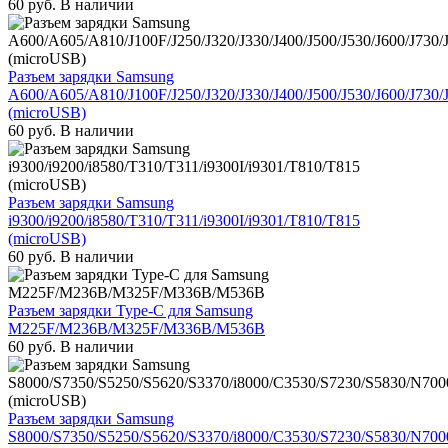
60
руб.
В наличии
Разъем зарядки Samsung
A600/A605/A810/J100F/J250/J320/J330/J400/J500/J530/J600/J730/
(microUSB)
60
руб.
В наличии
Разъем зарядки Samsung
i9300/i9200/i8580/T310/T311/i9300I/i9301/T810/T815
(microUSB)
60
руб.
В наличии
Разъем зарядки Type-C для Samsung
M225F/M236B/M325F/M336B/M536B
60
руб.
В наличии
Разъем зарядки Samsung
S8000/S7350/S5250/S5620/S3370/i8000/C3530/S7230/S5830/N700