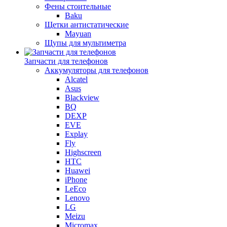
Фены стоительные
Baku
Щетки антистатические
Mayuan
Щупы для мультиметра
Запчасти для телефонов
Аккумуляторы для телефонов
Alcatel
Asus
Blackview
BQ
DEXP
EVE
Explay
Fly
Highscreen
HTC
Huawei
iPhone
LeEco
Lenovo
LG
Meizu
Micromax