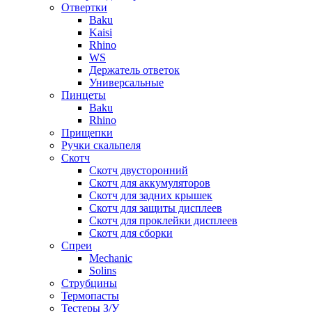
Отвертки
Baku
Kaisi
Rhino
WS
Держатель ответок
Универсальные
Пинцеты
Baku
Rhino
Прищепки
Ручки скальпеля
Скотч
Скотч двусторонний
Скотч для аккумуляторов
Скотч для задних крышек
Скотч для защиты дисплеев
Скотч для проклейки дисплеев
Скотч для сборки
Спреи
Mechanic
Solins
Струбцины
Термопасты
Тестеры З/У