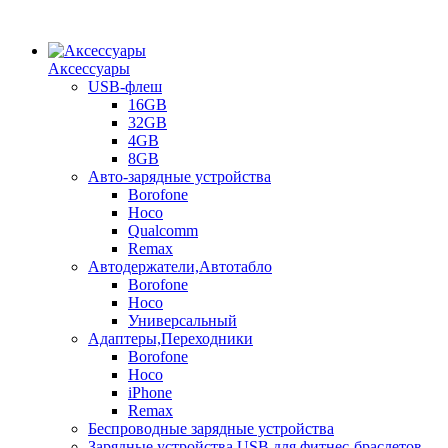
Аксессуары
USB-флеш
16GB
32GB
4GB
8GB
Авто-зарядные устройства
Borofone
Hoco
Qualcomm
Remax
Автодержатели,Автотабло
Borofone
Hoco
Универсальный
Адаптеры,Переходники
Borofone
Hoco
iPhone
Remax
Беспроводные зарядные устройства
Зарядные устройства USB для фитнес-браслетов