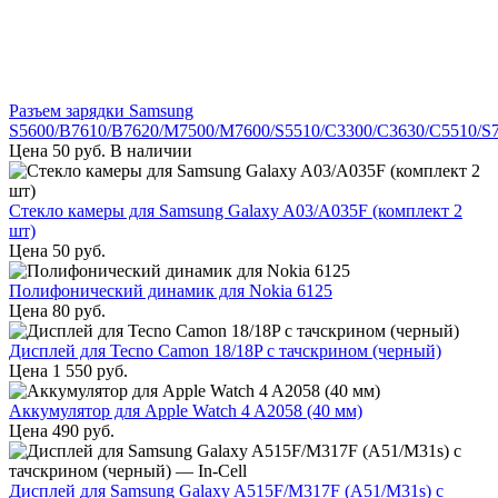
Разъем зарядки Samsung
S5600/B7610/B7620/M7500/M7600/S5510/C3300/C3630/C5510/S
Цена
50
руб.
В наличии
Стекло камеры для Samsung Galaxy A03/A035F (комплект 2
шт)
Цена
50
руб.
Полифонический динамик для Nokia 6125
Цена
80
руб.
Дисплей для Tecno Camon 18/18P с тачскрином (черный)
Цена
1 550
руб.
Аккумулятор для Apple Watch 4 A2058 (40 мм)
Цена
490
руб.
Дисплей для Samsung Galaxy A515F/M317F (A51/M31s) с