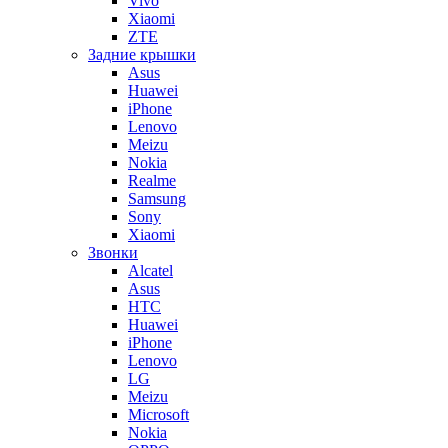
Vivo
Xiaomi
ZTE
Задние крышки
Asus
Huawei
iPhone
Lenovo
Meizu
Nokia
Realme
Samsung
Sony
Xiaomi
Звонки
Alcatel
Asus
HTC
Huawei
iPhone
Lenovo
LG
Meizu
Microsoft
Nokia